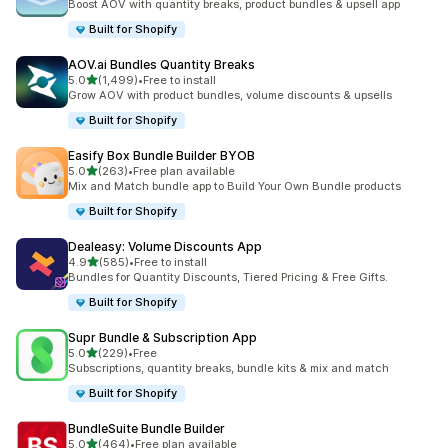
Boost AOV with quantity breaks, product bundles & upsell app
Built for Shopify
AOV.ai Bundles Quantity Breaks
5つ星中
5.0
(1,499)
•
Free to install
合計レビュー数：1499件
Grow AOV with product bundles, volume discounts & upsells
Built for Shopify
Easify Box Bundle Builder BYOB
5つ星中
5.0
(263)
•
Free plan available
合計レビュー数：263件
Mix and Match bundle app to Build Your Own Bundle products
Built for Shopify
Dealeasy: Volume Discounts App
5つ星中
4.9
(585)
•
Free to install
合計レビュー数：585件
Bundles for Quantity Discounts, Tiered Pricing & Free Gifts.
Built for Shopify
Supr Bundle & Subscription App
5つ星中
5.0
(229)
•
Free
合計レビュー数：229件
Subscriptions, quantity breaks, bundle kits & mix and match
Built for Shopify
BundleSuite Bundle Builder
5つ星中
5.0
(464)
•
Free plan available