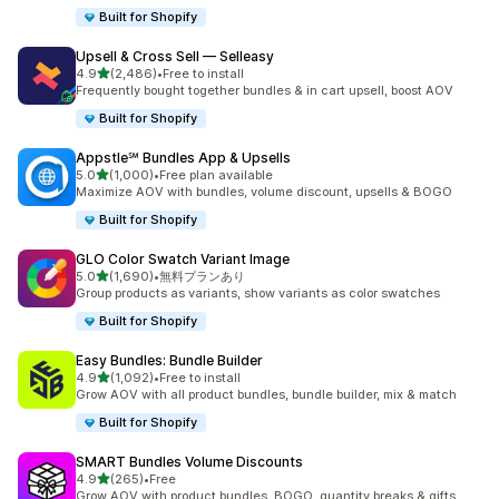
Built for Shopify
Upsell & Cross Sell — Selleasy
5つ星中
4.9
(2,486)
•
Free to install
合計レビュー数：2486件
Frequently bought together bundles & in cart upsell, boost AOV
Built for Shopify
Appstle℠ Bundles App & Upsells
5つ星中
5.0
(1,000)
•
Free plan available
合計レビュー数：1000件
Maximize AOV with bundles, volume discount, upsells & BOGO
Built for Shopify
GLO Color Swatch Variant Image
5つ星中
5.0
(1,690)
•
無料プランあり
合計レビュー数：1690件
Group products as variants, show variants as color swatches
Built for Shopify
Easy Bundles: Bundle Builder
5つ星中
4.9
(1,092)
•
Free to install
合計レビュー数：1092件
Grow AOV with all product bundles, bundle builder, mix & match
Built for Shopify
SMART Bundles Volume Discounts
5つ星中
4.9
(265)
•
Free
合計レビュー数：265件
Grow AOV with product bundles, BOGO, quantity breaks & gifts