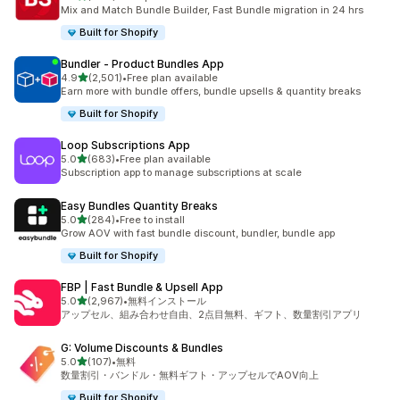
合計レビュー数：464件
Mix and Match Bundle Builder, Fast Bundle migration in 24 hrs
Built for Shopify
Bundler ‑ Product Bundles App
5つ星中
4.9
(2,501)
•
Free plan available
合計レビュー数：2501件
Earn more with bundle offers, bundle upsells & quantity breaks
Built for Shopify
Loop Subscriptions App
5つ星中
5.0
(683)
•
Free plan available
合計レビュー数：683件
Subscription app to manage subscriptions at scale
Easy Bundles Quantity Breaks
5つ星中
5.0
(284)
•
Free to install
合計レビュー数：284件
Grow AOV with fast bundle discount, bundler, bundle app
Built for Shopify
FBP | Fast Bundle & Upsell App
5つ星中
5.0
(2,967)
•
無料インストール
合計レビュー数：2967件
アップセル、組み合わせ自由、2点目無料、ギフト、数量割引アプリ
G: Volume Discounts & Bundles
5つ星中
5.0
(107)
•
無料
合計レビュー数：107件
数量割引・バンドル・無料ギフト・アップセルでAOV向上
Built for Shopify