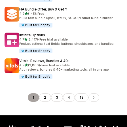
HA Bundle Offer, Buy X Get Y
5つ星中
4.9
(145)
•
Free
合計レビュー数：145件
Build fast bundle upsell, BYOB, BOGO product bundle builder
Built for Shopify
Infinite Options
5つ星中
4.7
(2,417)
•
Free trial available
合計レビュー数：2417件
Product options, text fields, buttons, checkboxes, and bundles
Built for Shopify
Vitals: Reviews, Bundles & 40+
5つ星中
4.9
(2,800)
•
Free trial available
合計レビュー数：2800件
Add reviews, bundles & 40+ marketing tools, all in one app
Built for Shopify
1
2
3
4
18