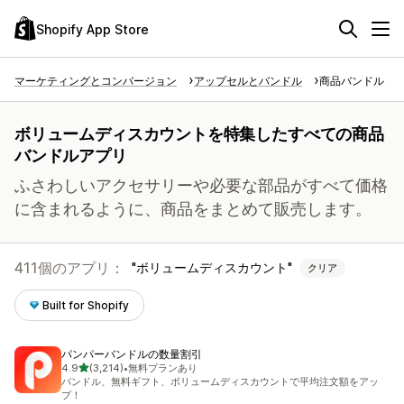
Shopify App Store
マーケティングとコンバージョン
アップセルとバンドル
商品バンドル
ボリュームディスカウントを特集したすべての商品
バンドルアプリ
ふさわしいアクセサリーや必要な部品がすべて価格
に含まれるように、商品をまとめて販売します。
411個のアプリ：
ボリュームディスカウント
クリア
Built for Shopify
パンパーバンドルの数量割引
5つ星中
4.9
(3,214)
•
無料プランあり
合計レビュー数：3214件
バンドル、無料ギフト、ボリュームディスカウントで平均注文額をアッ
プ！