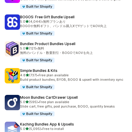
Built for Shopify
BOGOS: Free Gift Bundle Upsell
5つ星中
5.0
(4,044)
•
無料プランあり
合計レビュー数：4044件
BOGOや無料ギフト、バンドル購入XでYゲットでAOV向上
Built for Shopify
Bundlex Product Bundles Upsell
5つ星中
5.0
(121)
•
無料
合計レビュー数：121件
無料のバンドル・数量割引・BOGOでAOVを向上
Built for Shopify
Simple Bundles & Kits
5つ星中
4.8
(737)
•
Free plan available
合計レビュー数：737件
Build product bundles, BYOB, BOGO & upsell with inventory sync
Built for Shopify
Moon Bundles CartDrawer Upsell
5つ星中
5.0
(595)
•
Free plan available
合計レビュー数：595件
Slide cart, free gifts, post purchase, BOGO, quantity breaks
Built for Shopify
Kaching Bundles App & Upsells
5つ星中
5.0
(5,095)
•
Free to install
合計レビュー数：5095件