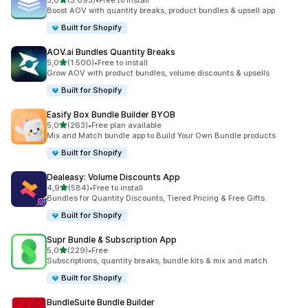
5,0
(5.095)
•
Free to install
toplam 5095 değerlendirme
Boost AOV with quantity breaks, product bundles & upsell app
Built for Shopify
AOV.ai Bundles Quantity Breaks
5 yıldız üzerinden
5,0
(1.500)
•
Free to install
toplam 1500 değerlendirme
Grow AOV with product bundles, volume discounts & upsells
Built for Shopify
Easify Box Bundle Builder BYOB
5 yıldız üzerinden
5,0
(263)
•
Free plan available
toplam 263 değerlendirme
Mix and Match bundle app to Build Your Own Bundle products
Built for Shopify
Dealeasy: Volume Discounts App
5 yıldız üzerinden
4,9
(584)
•
Free to install
toplam 584 değerlendirme
Bundles for Quantity Discounts, Tiered Pricing & Free Gifts.
Built for Shopify
Supr Bundle & Subscription App
5 yıldız üzerinden
5,0
(229)
•
Free
toplam 229 değerlendirme
Subscriptions, quantity breaks, bundle kits & mix and match
Built for Shopify
BundleSuite Bundle Builder