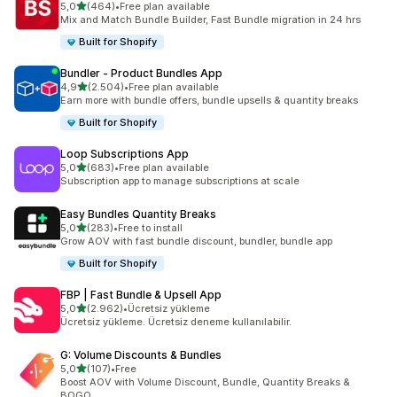
5 yıldız üzerinden
5,0
(464)
•
Free plan available
toplam 464 değerlendirme
Mix and Match Bundle Builder, Fast Bundle migration in 24 hrs
Built for Shopify
Bundler ‑ Product Bundles App
5 yıldız üzerinden
4,9
(2.504)
•
Free plan available
toplam 2504 değerlendirme
Earn more with bundle offers, bundle upsells & quantity breaks
Built for Shopify
Loop Subscriptions App
5 yıldız üzerinden
5,0
(683)
•
Free plan available
toplam 683 değerlendirme
Subscription app to manage subscriptions at scale
Easy Bundles Quantity Breaks
5 yıldız üzerinden
5,0
(283)
•
Free to install
toplam 283 değerlendirme
Grow AOV with fast bundle discount, bundler, bundle app
Built for Shopify
FBP | Fast Bundle & Upsell App
5 yıldız üzerinden
5,0
(2.962)
•
Ücretsiz yükleme
toplam 2962 değerlendirme
Ücretsiz yükleme. Ücretsiz deneme kullanılabilir.
G: Volume Discounts & Bundles
5 yıldız üzerinden
5,0
(107)
•
Free
toplam 107 değerlendirme
Boost AOV with Volume Discount, Bundle, Quantity Breaks &
BOGO