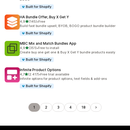
Built for Shopify
HA Bundle Offer, Buy X Get Y
5 yıldız üzerinden
4,9
(145)
•
Free
toplam 145 değerlendirme
Build fast bundle upsell, BYOB, BOGO product bundle builder
Built for Shopify
MBC Mix and Match Bundles App
5 yıldız üzerinden
4,9
(351)
•
Free to install
toplam 351 değerlendirme
Create buy one get one & Buy X Get Y bundle products easily
Built for Shopify
Infinite Product Options
5 yıldız üzerinden
4,7
(2.417)
•
Free trial available
toplam 2417 değerlendirme
Infinite options for product options, text fields & add-ons
Built for Shopify
1
2
3
4
18