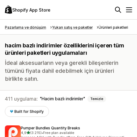
Shopify App Store
Pazarlama ve dönüşüm
Yukarı satış ve paketler
Ürünleri paketleri
hacim bazlı indirimler özelliklerini içeren tüm
ürünleri paketleri uygulamaları
İdeal aksesuarların veya gerekli bileşenlerin
tümünü fiyata dahil edebilmek için ürünleri
birlikte satın.
411 uygulama:
Hacim bazlı indirimler
Temizle
Built for Shopify
Pumper Bundles Quantity Breaks
5 yıldız üzerinden
4,9
(3.215)
•
Free plan available
toplam 3215 değerlendirme