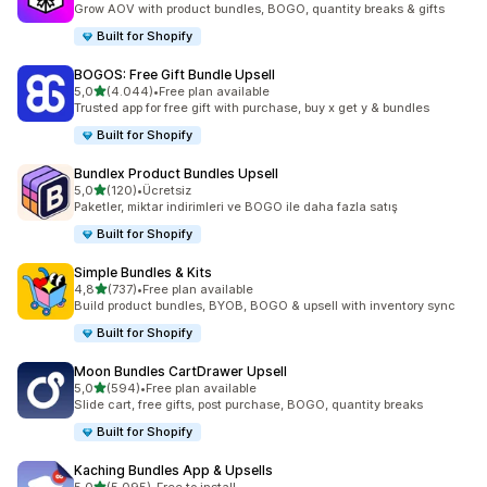
Grow AOV with product bundles, BOGO, quantity breaks & gifts
Built for Shopify
BOGOS: Free Gift Bundle Upsell
5 yıldız üzerinden
5,0
(4.044)
•
Free plan available
toplam 4044 değerlendirme
Trusted app for free gift with purchase, buy x get y & bundles
Built for Shopify
Bundlex Product Bundles Upsell
5 yıldız üzerinden
5,0
(120)
•
Ücretsiz
toplam 120 değerlendirme
Paketler, miktar indirimleri ve BOGO ile daha fazla satış
Built for Shopify
Simple Bundles & Kits
5 yıldız üzerinden
4,8
(737)
•
Free plan available
toplam 737 değerlendirme
Build product bundles, BYOB, BOGO & upsell with inventory sync
Built for Shopify
Moon Bundles CartDrawer Upsell
5 yıldız üzerinden
5,0
(594)
•
Free plan available
toplam 594 değerlendirme
Slide cart, free gifts, post purchase, BOGO, quantity breaks
Built for Shopify
Kaching Bundles App & Upsells
5 yıldız üzerinden