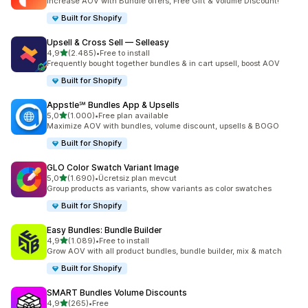
Increase AOV with Bundle offers, Free Gift & Volume Discount!
Built for Shopify
Upsell & Cross Sell — Selleasy
5 yıldız üzerinden
4,9
(2.485)
•
Free to install
toplam 2485 değerlendirme
Frequently bought together bundles & in cart upsell, boost AOV
Built for Shopify
Appstle℠ Bundles App & Upsells
5 yıldız üzerinden
5,0
(1.000)
•
Free plan available
toplam 1000 değerlendirme
Maximize AOV with bundles, volume discount, upsells & BOGO
Built for Shopify
GLO Color Swatch Variant Image
5 yıldız üzerinden
5,0
(1.690)
•
Ücretsiz plan mevcut
toplam 1690 değerlendirme
Group products as variants, show variants as color swatches
Built for Shopify
Easy Bundles: Bundle Builder
5 yıldız üzerinden
4,9
(1.089)
•
Free to install
toplam 1089 değerlendirme
Grow AOV with all product bundles, bundle builder, mix & match
Built for Shopify
SMART Bundles Volume Discounts
5 yıldız üzerinden
4,9
(265)
•
Free
toplam 265 değerlendirme