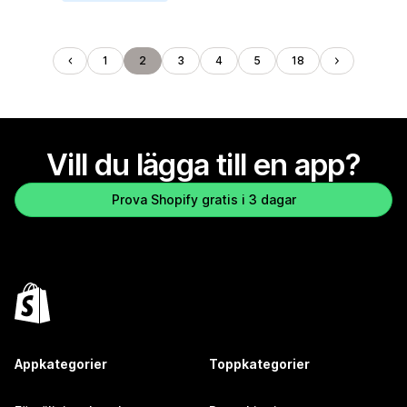
1
2
3
4
5
18
Vill du lägga till en app?
Prova Shopify gratis i 3 dagar
Appkategorier
Toppkategorier