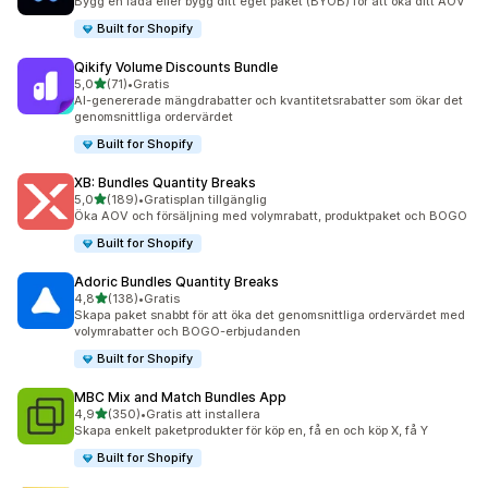
Bygg en låda eller bygg ditt eget paket (BYOB) för att öka ditt AOV
Built for Shopify
Qikify Volume Discounts Bundle
av 5 stjärnor
5,0
(71)
•
Gratis
71 recensioner totalt
AI-genererade mängdrabatter och kvantitetsrabatter som ökar det
genomsnittliga ordervärdet
Built for Shopify
XB: Bundles Quantity Breaks
av 5 stjärnor
5,0
(189)
•
Gratisplan tillgänglig
189 recensioner totalt
Öka AOV och försäljning med volymrabatt, produktpaket och BOGO
Built for Shopify
Adoric Bundles Quantity Breaks
av 5 stjärnor
4,8
(138)
•
Gratis
138 recensioner totalt
Skapa paket snabbt för att öka det genomsnittliga ordervärdet med
volymrabatter och BOGO-erbjudanden
Built for Shopify
MBC Mix and Match Bundles App
av 5 stjärnor
4,9
(350)
•
Gratis att installera
350 recensioner totalt
Skapa enkelt paketprodukter för köp en, få en och köp X, få Y
Built for Shopify