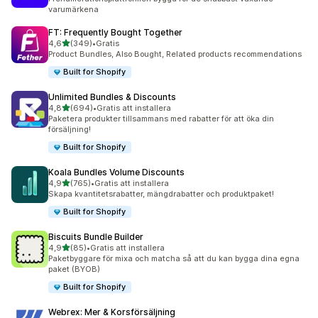
varumärkena
FT: Frequently Bought Together
av 5 stjärnor
4,6
(349)
•
Gratis
349 recensioner totalt
Product Bundles, Also Bought, Related products recommendations
Built for Shopify
Unlimited Bundles & Discounts
av 5 stjärnor
4,8
(694)
•
Gratis att installera
694 recensioner totalt
Paketera produkter tillsammans med rabatter för att öka din
försäljning!
Built for Shopify
Koala Bundles Volume Discounts
av 5 stjärnor
4,9
(765)
•
Gratis att installera
765 recensioner totalt
Skapa kvantitetsrabatter, mängdrabatter och produktpaket!
Built for Shopify
Biscuits Bundle Builder
av 5 stjärnor
4,9
(85)
•
Gratis att installera
85 recensioner totalt
Paketbyggare för mixa och matcha så att du kan bygga dina egna
paket (BYOB)
Built for Shopify
Webrex: Mer & Korsförsäljning