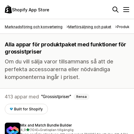
Shopify App Store
Marknadsföring och konvertering
Merförsäljning och paket
Produktp
Alla appar för produktpaket med funktioner för
grossistpriser
Om du vill sälja varor tillsammans så att de
perfekta accessoarerna eller nödvändiga
komponenterna ingår i priset.
413 appar med
Grossistpriser
Rensa
Built for Shopify
Mix and Match Bundle Builder
av 5 stjärnor
4,9
(104)
•
Gratisplan tillgänglig
104 recensioner totalt