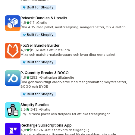
Built for Shopify
Releasit Bundles & Upsells
av 5 stjärnor
4,9
(17)
•
Gratis
17 recensioner totalt
Öka AOV med paket, merförsäljning, mängdrabatter, mix & match
Built for Shopify
FoxSell Bundle Builder
av 5 stjärnor
4,9
(83)
•
Gratis att installera
83 recensioner totalt
Mixa och matcha-paketbyggare och bygg dina egna paket
Built for Shopify
P: Quantity Breaks & BOGO
av 5 stjärnor
4,9
(252)
•
Gratisplan tillgänglig
252 recensioner totalt
Öka genomsnittligt ordervärde med mängdrabatter, volymrabatter,
BOGO och BYOB
Built for Shopify
Shopify Bundles
av 5 stjärnor
2,8
(543)
•
Gratis
543 recensioner totalt
Erbjud fasta paket och flerpack för att öka försäljningen
Recharge Subscriptions App
av 5 stjärnor
4,8
(2 952)
•
Gratis testversion tillgänglig
2952 recensioner totalt
Prenumerationsplattformen byggd för de snabbast växande