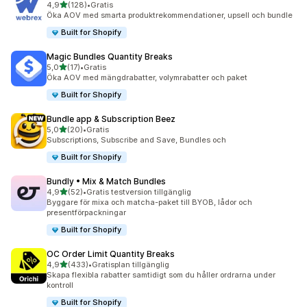
av 5 stjärnor
4,9
(128)
•
Gratis
128 recensioner totalt
Öka AOV med smarta produktrekommendationer, upsell och bundle
Built for Shopify
Magic Bundles Quantity Breaks
av 5 stjärnor
5,0
(17)
•
Gratis
17 recensioner totalt
Öka AOV med mängdrabatter, volymrabatter och paket
Built for Shopify
Bundle app & Subscription Beez
av 5 stjärnor
5,0
(20)
•
Gratis
20 recensioner totalt
Subscriptions, Subscribe and Save, Bundles och
Built for Shopify
Bundly • Mix & Match Bundles
av 5 stjärnor
4,9
(52)
•
Gratis testversion tillgänglig
52 recensioner totalt
Byggare för mixa och matcha-paket till BYOB, lådor och
presentförpackningar
Built for Shopify
OC Order Limit Quantity Breaks
av 5 stjärnor
4,9
(433)
•
Gratisplan tillgänglig
433 recensioner totalt
Skapa flexibla rabatter samtidigt som du håller ordrarna under
kontroll
Built for Shopify