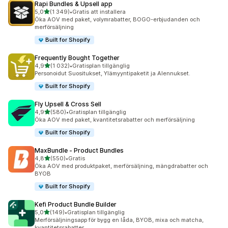
Rapi Bundles & Upsell app
av 5 stjärnor
5,0
(1 349)
•
Gratis att installera
1349 recensioner totalt
Öka AOV med paket, volymrabatter, BOGO-erbjudanden och
merförsäljning
Built for Shopify
Frequently Bought Together
av 5 stjärnor
4,9
(1 032)
•
Gratisplan tillgänglig
1032 recensioner totalt
Personoidut Suositukset, Ylämyyntipaketit ja Alennukset.
Built for Shopify
Fly Upsell & Cross Sell
av 5 stjärnor
4,9
(580)
•
Gratisplan tillgänglig
580 recensioner totalt
Öka AOV med paket, kvantitetsrabatter och merförsäljning
Built for Shopify
MaxBundle ‑ Product Bundles
av 5 stjärnor
4,8
(550)
•
Gratis
550 recensioner totalt
Öka AOV med produktpaket, merförsäljning, mängdrabatter och
BYOB
Built for Shopify
Kefi Product Bundle Builder
av 5 stjärnor
5,0
(149)
•
Gratisplan tillgänglig
149 recensioner totalt
Merförsäljningsapp för bygg en låda, BYOB, mixa och matcha,
kvantitetsrabatter