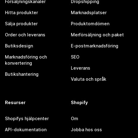
Försäljningskanaler
Dropshipping
Hitta produkter
Marknadsplatser
Sälja produkter
Produktomdömen
Order och leverans
Merförsäljning och paket
Butiksdesign
E-postmarknadsföring
Marknadsföring och
SEO
konvertering
Leverans
Butikshantering
Valuta och språk
Resurser
Shopify
Shopifys hjälpcenter
Om
API-dokumentation
Jobba hos oss