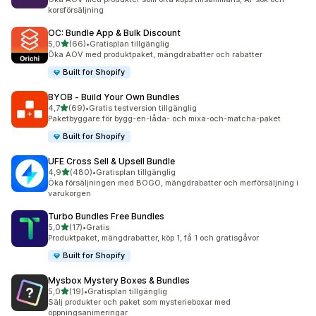
korsförsäljning
OC: Bundle App & Bulk Discount
av 5 stjärnor
5,0
(66)
•
Gratisplan tillgänglig
66 recensioner totalt
Öka AOV med produktpaket, mängdrabatter och rabatter
Built for Shopify
BYOB ‑ Build Your Own Bundles
av 5 stjärnor
4,7
(69)
•
Gratis testversion tillgänglig
69 recensioner totalt
Paketbyggare för bygg-en-låda- och mixa-och-matcha-paket
Built for Shopify
UFE Cross Sell & Upsell Bundle
av 5 stjärnor
4,9
(480)
•
Gratisplan tillgänglig
480 recensioner totalt
Öka försäljningen med BOGO, mängdrabatter och merförsäljning i
varukorgen
Turbo Bundles Free Bundles
av 5 stjärnor
5,0
(17)
•
Gratis
17 recensioner totalt
Produktpaket, mängdrabatter, köp 1, få 1 och gratisgåvor
Built for Shopify
Mysbox Mystery Boxes & Bundles
av 5 stjärnor
5,0
(19)
•
Gratisplan tillgänglig
19 recensioner totalt
Sälj produkter och paket som mysterieboxar med
öppningsanimeringar