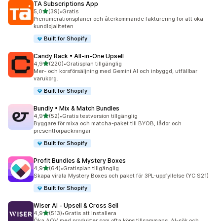
TA Subscriptions App
av 5 stjärnor
5,0
(39)
•
Gratis
39 recensioner totalt
Prenumerationsplaner och återkommande fakturering för att öka
kundlojaliteten
Built for Shopify
Candy Rack • All‑in‑One Upsell
av 5 stjärnor
4,9
(220)
•
Gratisplan tillgänglig
220 recensioner totalt
Mer- och korsförsäljning med Gemini AI och inbyggd, utfällbar
varukorg.
Built for Shopify
Bundly • Mix & Match Bundles
av 5 stjärnor
4,9
(52)
•
Gratis testversion tillgänglig
52 recensioner totalt
Byggare för mixa och matcha-paket till BYOB, lådor och
presentförpackningar
Built for Shopify
Profit Bundles & Mystery Boxes
av 5 stjärnor
4,9
(64)
•
Gratisplan tillgänglig
64 recensioner totalt
Skapa virala Mystery Boxes och paket för 3PL-uppfyllelse (YC S21)
Built for Shopify
Wiser AI ‑ Upsell & Cross Sell
av 5 stjärnor
4,9
(513)
•
Gratis att installera
513 recensioner totalt
Öka AOV med produkter som ofta köps tillsammans, AI-sök och