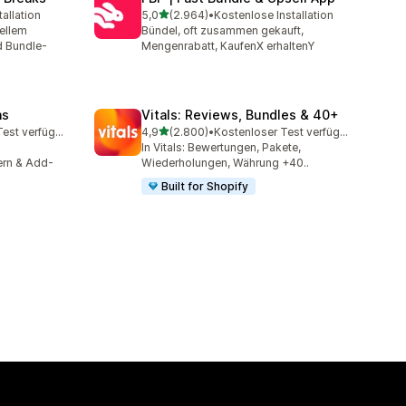
von 5 Sternen
allation
5,0
(2.964)
•
Kostenlose Installation
mt
2964 Rezensionen insgesamt
ellem
Bündel, oft zusammen gekauft,
d Bundle-
Mengenrabatt, KaufenX erhaltenY
ns
Vitals: Reviews, Bundles & 40+
von 5 Sternen
Kostenloser Test verfügbar
4,9
(2.800)
•
Kostenloser Test verfügbar
amt
2800 Rezensionen insgesamt
In Vitals: Bewertungen, Pakete,
ern & Add-
Wiederholungen, Währung +40..
Built for Shopify