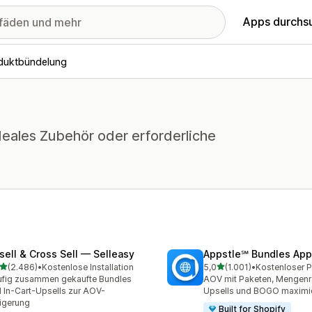
Apps durchs
duktbündelung
eales Zubehör oder erforderliche
sell & Cross Sell — Selleasy
Appstle℠ Bundles App
von 5 Sternen
von 5 Sternen
(2.486)
•
Kostenlose Installation
5,0
(1.001)
•
6 Rezensionen insgesamt
1001 Rezensionen insgesa
fig zusammen gekaufte Bundles
AOV mit Paketen, Mengenr
 In-Cart-Upsells zur AOV-
Upsells und BOGO maximi
igerung
Built for Shopify