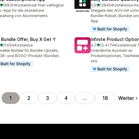
von 5 Sternen
von 5 Sternen
(683)
•
Kostenloser Plan verfügbar
5,0
(284)
•
Kostenlose Inst
 Rezensionen insgesamt
284 Rezensionen insgesa
-App für die skalierbare
Steigere den AOV mit schn
rwaltung von Abonnements
Bundle-Rabatt, Bundler un
App
Built for Shopify
 Bundle Offer, Buy X Get Y
Infinite Product Optio
von 5 Sternen
von 5 Sternen
(145)
•
Kostenlos
4,7
(2.417)
•
 Rezensionen insgesamt
2417 Rezensionen insges
neller Builder für Bundle-Upsells,
Unendliche Auswahl an
OB- und BOGO-Produkt-Bundles
Produktoptionen, Textfeld
ons
Built for Shopify
Built for Shopify
Weiter
1
2
3
4
…
18