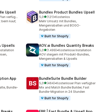
le Upsell
Bundlex Product Bundles Upsell
von 5 Sternen
Kostenloser Plan verfügbar
5,0
(121)
•
Kostenlos
amt
121 Rezensionen insgesamt
t beim kauf,
Mehr Umsatz mit Bundles,
Mengenrabatten und BOGO-
Angeboten
Built for Shopify
 Upsells
AOV.ai Bundles Quantity Breaks
von 5 Sternen
stallation
5,0
(1.499)
•
Kostenlose Installation
amt
1499 Rezensionen insgesamt
isen,
AOV steigern mit Produkt-Bundles,
s
Mengenrabatten & Upsells
Built for Shopify
ption App
BundleSuite Bundle Builder
von 5 Sternen
5,0
(464)
•
Kostenloser Plan verfügbar
mt
464 Rezensionen insgesamt
tte, Bundle-
Mix and Match Bundle Builder, Fast
Bundle-Migration in 24 Stunden
Built for Shopify
 Breaks
FBP | Fast Bundle & Upsell App