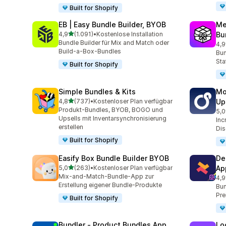
Built for Shopify
EB | Easy Bundle Builder, BYOB
Me
von 5 Sternen
4,9
(1.091)
•
Kostenlose Installation
Bu
1091 Rezensionen insgesamt
Bundle Builder für Mix and Match oder
4,9
265
Build-a-Box-Bundles
Bun
Sta
Built for Shopify
Simple Bundles & Kits
Mo
von 5 Sternen
4,8
(737)
•
Kostenloser Plan verfügbar
Up
737 Rezensionen insgesamt
Produkt-Bundles, BYOB, BOGO und
5,0
595
Upsells mit Inventarsynchronisierung
Inc
erstellen
Dis
Built for Shopify
Easify Box Bundle Builder BYOB
De
von 5 Sternen
5,0
(263)
•
Kostenloser Plan verfügbar
Ap
263 Rezensionen insgesamt
Mix-and-Match-Bundle-App zur
4,9
585
Erstellung eigener Bundle-Produkte
Bun
Pre
Built for Shopify
Bundler ‑ Product Bundles App
Lo