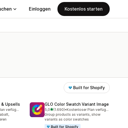
uchen
Einloggen
Kostenlos starten
Built for Shopify
 & Upsells
GLO Color Swatch Variant Image
von 5 Sternen
Kostenloser Plan verfügbar
5,0
(1.690)
•
Kostenloser Plan verfügbar
mt
1690 Rezensionen insgesamt
abatt,
Group products as variants, show
eren
variants as color swatches
Built for Shopify