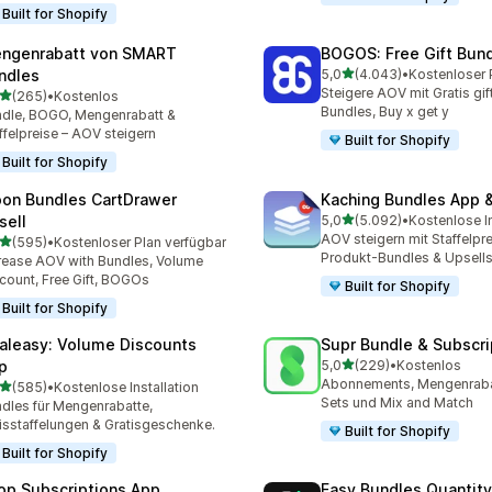
Built for Shopify
ngenrabatt von SMART
BOGOS: Free Gift Bund
von 5 Sternen
ndles
5,0
(4.043)
•
4043 Rezensionen insges
Steigere AOV mit Gratis gif
von 5 Sternen
(265)
•
Kostenlos
 Rezensionen insgesamt
Bundles, Buy x get y
dle, BOGO, Mengenrabatt &
ffelpreise – AOV steigern
Built for Shopify
Built for Shopify
on Bundles CartDrawer
Kaching Bundles App &
von 5 Sternen
sell
5,0
(5.092)
•
Kostenlose In
5092 Rezensionen insges
AOV steigern mit Staffelpre
von 5 Sternen
(595)
•
Kostenloser Plan verfügbar
 Rezensionen insgesamt
Produkt-Bundles & Upsell
rease AOV with Bundles, Volume
count, Free Gift, BOGOs
Built for Shopify
Built for Shopify
aleasy: Volume Discounts
Supr Bundle & Subscri
von 5 Sternen
p
5,0
(229)
•
Kostenlos
229 Rezensionen insgesa
Abonnements, Mengenraba
von 5 Sternen
(585)
•
Kostenlose Installation
 Rezensionen insgesamt
Sets und Mix and Match
dles für Mengenrabatte,
isstaffelungen & Gratisgeschenke.
Built for Shopify
Built for Shopify
op Subscriptions App
Easy Bundles Quantity