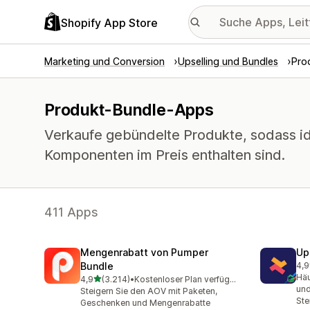
Shopify App Store
Marketing und Conversion
Upselling und Bundles
Pro
Produkt-Bundle-Apps
Verkaufe gebündelte Produkte, sodass id
Komponenten im Preis enthalten sind.
411 Apps
Mengenrabatt von Pumper
Up
Bundle
4,9
248
Häu
von 5 Sternen
4,9
(3.214)
•
Kostenloser Plan verfügbar
3214 Rezensionen insgesamt
und
Steigern Sie den AOV mit Paketen,
Ste
Geschenken und Mengenrabatte