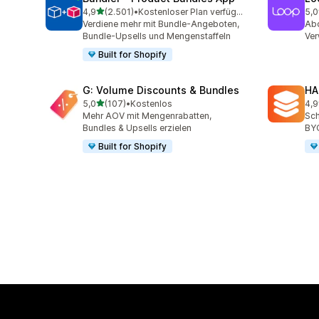
von 5 Sternen
4,9
(2.501)
•
Kostenloser Plan verfügbar
5,0
2501 Rezensionen insgesamt
683
Verdiene mehr mit Bundle-Angeboten,
Abo
Bundle-Upsells und Mengenstaffeln
Ve
Built for Shopify
G: Volume Discounts & Bundles
HA
von 5 Sternen
5,0
(107)
•
Kostenlos
4,9
107 Rezensionen insgesamt
145
Mehr AOV mit Mengenrabatten,
Sch
Bundles & Upsells erzielen
BY
Built for Shopify