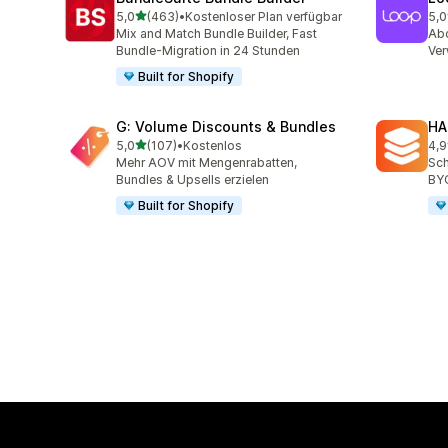
von 5 Sternen
5,0
(463)
•
Kostenloser Plan verfügbar
5,0
463 Rezensionen insgesamt
683
Mix and Match Bundle Builder, Fast
Abo
Bundle-Migration in 24 Stunden
Ve
Built for Shopify
G: Volume Discounts & Bundles
HA
von 5 Sternen
5,0
(107)
•
Kostenlos
4,9
107 Rezensionen insgesamt
145
Mehr AOV mit Mengenrabatten,
Sch
Bundles & Upsells erzielen
BY
Built for Shopify