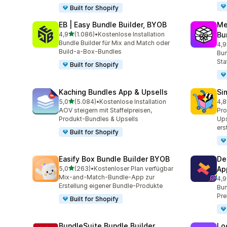
Built for Shopify
EB | Easy Bundle Builder, BYOB
Me
von 5 Sternen
4,9
(1.086)
•
Kostenlose Installation
Bu
1086 Rezensionen insgesamt
Bundle Builder für Mix and Match oder
4,9
263
Build-a-Box-Bundles
Bun
Sta
Built for Shopify
Kaching Bundles App & Upsells
Si
von 5 Sternen
5,0
(5.084)
•
Kostenlose Installation
4,8
5084 Rezensionen insgesamt
737
AOV steigern mit Staffelpreisen,
Pr
Produkt-Bundles & Upsells
Ups
ers
Built for Shopify
Easify Box Bundle Builder BYOB
De
von 5 Sternen
5,0
(263)
•
Kostenloser Plan verfügbar
Ap
263 Rezensionen insgesamt
Mix-and-Match-Bundle-App zur
4,9
584
Erstellung eigener Bundle-Produkte
Bun
Pre
Built for Shopify
BundleSuite Bundle Builder
Lo