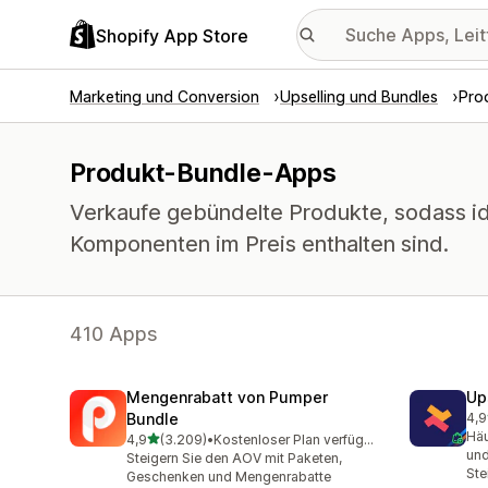
Shopify App Store
Marketing und Conversion
Upselling und Bundles
Pro
Produkt-Bundle-Apps
Verkaufe gebündelte Produkte, sodass id
Komponenten im Preis enthalten sind.
410 Apps
Mengenrabatt von Pumper
Up
Bundle
4,9
248
Häu
von 5 Sternen
4,9
(3.209)
•
Kostenloser Plan verfügbar
3209 Rezensionen insgesamt
und
Steigern Sie den AOV mit Paketen,
Ste
Geschenken und Mengenrabatte