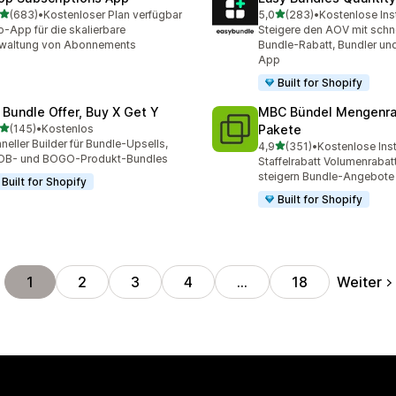
von 5 Sternen
von 5 Sternen
(683)
•
Kostenloser Plan verfügbar
5,0
(283)
•
Kostenlose Inst
 Rezensionen insgesamt
283 Rezensionen insgesa
-App für die skalierbare
Steigere den AOV mit schn
rwaltung von Abonnements
Bundle-Rabatt, Bundler un
App
Built for Shopify
 Bundle Offer, Buy X Get Y
MBC Bündel Mengenra
von 5 Sternen
(145)
•
Kostenlos
Pakete
 Rezensionen insgesamt
neller Builder für Bundle-Upsells,
von 5 Sternen
4,9
(351)
•
Kostenlose Inst
351 Rezensionen insgesa
OB- und BOGO-Produkt-Bundles
Staffelrabatt Volumenraba
steigern Bundle-Angebote
Built for Shopify
Built for Shopify
Weiter
1
2
3
4
…
18