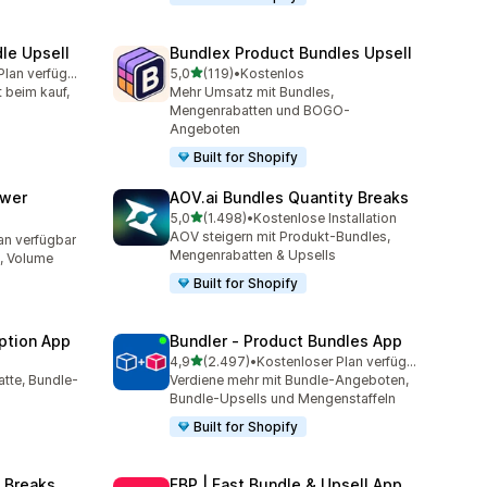
le Upsell
Bundlex Product Bundles Upsell
von 5 Sternen
Kostenloser Plan verfügbar
5,0
(119)
•
Kostenlos
amt
119 Rezensionen insgesamt
t beim kauf,
Mehr Umsatz mit Bundles,
Mengenrabatten und BOGO-
Angeboten
Built for Shopify
awer
AOV.ai Bundles Quantity Breaks
von 5 Sternen
5,0
(1.498)
•
Kostenlose Installation
1498 Rezensionen insgesamt
AOV steigern mit Produkt-Bundles,
an verfügbar
mt
Mengenrabatten & Upsells
, Volume
Built for Shopify
ption App
Bundler ‑ Product Bundles App
von 5 Sternen
4,9
(2.497)
•
Kostenloser Plan verfügbar
mt
2497 Rezensionen insgesamt
tte, Bundle-
Verdiene mehr mit Bundle-Angeboten,
Bundle-Upsells und Mengenstaffeln
Built for Shopify
 Breaks
FBP | Fast Bundle & Upsell App