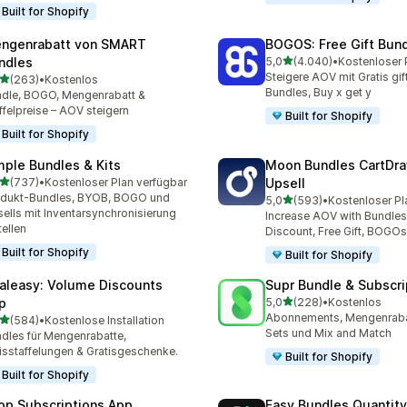
Built for Shopify
ngenrabatt von SMART
BOGOS: Free Gift Bund
von 5 Sternen
ndles
5,0
(4.040)
•
4040 Rezensionen insges
Steigere AOV mit Gratis gif
von 5 Sternen
(263)
•
Kostenlos
 Rezensionen insgesamt
Bundles, Buy x get y
dle, BOGO, Mengenrabatt &
ffelpreise – AOV steigern
Built for Shopify
Built for Shopify
mple Bundles & Kits
Moon Bundles CartDr
von 5 Sternen
(737)
•
Kostenloser Plan verfügbar
Upsell
 Rezensionen insgesamt
odukt-Bundles, BYOB, BOGO und
von 5 Sternen
5,0
(593)
•
Kostenloser Pl
593 Rezensionen insgesa
ells mit Inventarsynchronisierung
Increase AOV with Bundles
tellen
Discount, Free Gift, BOGOs
Built for Shopify
Built for Shopify
aleasy: Volume Discounts
Supr Bundle & Subscri
von 5 Sternen
p
5,0
(228)
•
Kostenlos
228 Rezensionen insgesa
Abonnements, Mengenraba
von 5 Sternen
(584)
•
Kostenlose Installation
 Rezensionen insgesamt
Sets und Mix and Match
dles für Mengenrabatte,
isstaffelungen & Gratisgeschenke.
Built for Shopify
Built for Shopify
op Subscriptions App
Easy Bundles Quantity