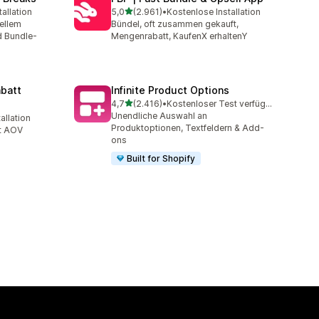
von 5 Sternen
allation
5,0
(2.961)
•
Kostenlose Installation
mt
2961 Rezensionen insgesamt
ellem
Bündel, oft zusammen gekauft,
d Bundle-
Mengenrabatt, KaufenX erhaltenY
batt
Infinite Product Options
von 5 Sternen
4,7
(2.416)
•
Kostenloser Test verfügbar
2416 Rezensionen insgesamt
Unendliche Auswahl an
allation
mt
Produktoptionen, Textfeldern & Add-
tt AOV
ons
Built for Shopify