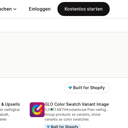
uchen
Einloggen
Kostenlos starten
Built for Shopify
 & Upsells
GLO Color Swatch Variant Image
von 5 Sternen
an verfügbar
5,0
(1.687)
•
Kostenloser Plan verfügbar
mt
1687 Rezensionen insgesamt
abatt,
Group products as variants, show
eren
variants as color swatches
Built for Shopify