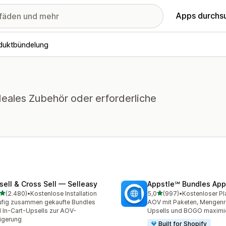
Apps durchs
duktbündelung
eales Zubehör oder erforderliche
sell & Cross Sell — Selleasy
Appstle℠ Bundles App
von 5 Sternen
von 5 Sternen
(2.480)
•
Kostenlose Installation
5,0
(997)
•
Kostenloser Pl
0 Rezensionen insgesamt
997 Rezensionen insgesa
fig zusammen gekaufte Bundles
AOV mit Paketen, Mengenr
 In-Cart-Upsells zur AOV-
Upsells und BOGO maximi
igerung
Built for Shopify