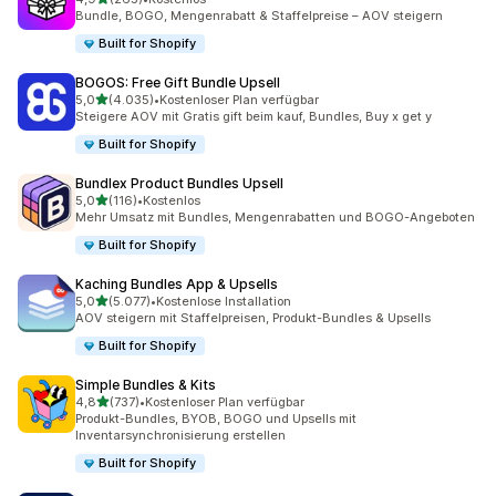
265 Rezensionen insgesamt
Bundle, BOGO, Mengenrabatt & Staffelpreise – AOV steigern
Built for Shopify
BOGOS: Free Gift Bundle Upsell
von 5 Sternen
5,0
(4.035)
•
Kostenloser Plan verfügbar
4035 Rezensionen insgesamt
Steigere AOV mit Gratis gift beim kauf, Bundles, Buy x get y
Built for Shopify
Bundlex Product Bundles Upsell
von 5 Sternen
5,0
(116)
•
Kostenlos
116 Rezensionen insgesamt
Mehr Umsatz mit Bundles, Mengenrabatten und BOGO-Angeboten
Built for Shopify
Kaching Bundles App & Upsells
von 5 Sternen
5,0
(5.077)
•
Kostenlose Installation
5077 Rezensionen insgesamt
AOV steigern mit Staffelpreisen, Produkt-Bundles & Upsells
Built for Shopify
Simple Bundles & Kits
von 5 Sternen
4,8
(737)
•
Kostenloser Plan verfügbar
737 Rezensionen insgesamt
Produkt-Bundles, BYOB, BOGO und Upsells mit
Inventarsynchronisierung erstellen
Built for Shopify