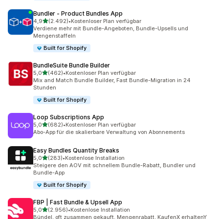
Bundler ‑ Product Bundles App
von 5 Sternen
4,9
(2.492)
•
Kostenloser Plan verfügbar
2492 Rezensionen insgesamt
Verdiene mehr mit Bundle-Angeboten, Bundle-Upsells und
Mengenstaffeln
Built for Shopify
BundleSuite Bundle Builder
von 5 Sternen
5,0
(462)
•
Kostenloser Plan verfügbar
462 Rezensionen insgesamt
Mix and Match Bundle Builder, Fast Bundle-Migration in 24
Stunden
Built for Shopify
Loop Subscriptions App
von 5 Sternen
5,0
(682)
•
Kostenloser Plan verfügbar
682 Rezensionen insgesamt
Abo-App für die skalierbare Verwaltung von Abonnements
Easy Bundles Quantity Breaks
von 5 Sternen
5,0
(283)
•
Kostenlose Installation
283 Rezensionen insgesamt
Steigere den AOV mit schnellem Bundle-Rabatt, Bundler und
Bundle-App
Built for Shopify
FBP | Fast Bundle & Upsell App
von 5 Sternen
5,0
(2.956)
•
Kostenlose Installation
2956 Rezensionen insgesamt
Bündel, oft zusammen gekauft, Mengenrabatt, KaufenX erhaltenY