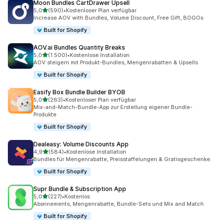
Moon Bundles CartDrawer Upsell
von 5 Sternen
5,0
(590)
•
Kostenloser Plan verfügbar
590 Rezensionen insgesamt
Increase AOV with Bundles, Volume Discount, Free Gift, BOGOs
Built for Shopify
AOV.ai Bundles Quantity Breaks
von 5 Sternen
5,0
(1.500)
•
Kostenlose Installation
1500 Rezensionen insgesamt
AOV steigern mit Produkt-Bundles, Mengenrabatten & Upsells
Built for Shopify
Easify Box Bundle Builder BYOB
von 5 Sternen
5,0
(263)
•
Kostenloser Plan verfügbar
263 Rezensionen insgesamt
Mix-and-Match-Bundle-App zur Erstellung eigener Bundle-
Produkte
Built for Shopify
Dealeasy: Volume Discounts App
von 5 Sternen
4,9
(584)
•
Kostenlose Installation
584 Rezensionen insgesamt
Bundles für Mengenrabatte, Preisstaffelungen & Gratisgeschenke.
Built for Shopify
Supr Bundle & Subscription App
von 5 Sternen
5,0
(227)
•
Kostenlos
227 Rezensionen insgesamt
Abonnements, Mengenrabatte, Bundle-Sets und Mix and Match
Built for Shopify