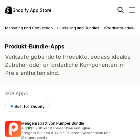
Shopify App Store
Marketing und Conversion
Upselling und Bundles
Produktbündelung
Produkt-Bundle-Apps
Verkaufe gebündelte Produkte, sodass ideales
Zubehör oder erforderliche Komponenten im
Preis enthalten sind.
408 Apps
Built for Shopify
Mengenrabatt von Pumper Bundle
von 5 Sternen
4,9
(3.208)
•
Kostenloser Plan verfügbar
3208 Rezensionen insgesamt
Steigern Sie den AOV mit Paketen, Geschenken und
Mengenrabatte