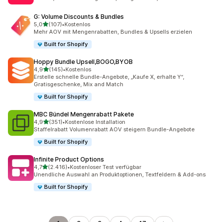
G: Volume Discounts & Bundles
von 5 Sternen
5,0
(107)
•
Kostenlos
107 Rezensionen insgesamt
Mehr AOV mit Mengenrabatten, Bundles & Upsells erzielen
Built for Shopify
Hoppy Bundle Upsell,BOGO,BYOB
von 5 Sternen
4,9
(145)
•
Kostenlos
145 Rezensionen insgesamt
Erstelle schnelle Bundle-Angebote, „Kaufe X, erhalte Y“,
Gratisgeschenke, Mix and Match
Built for Shopify
MBC Bündel Mengenrabatt Pakete
von 5 Sternen
4,9
(351)
•
Kostenlose Installation
351 Rezensionen insgesamt
Staffelrabatt Volumenrabatt AOV steigern Bundle-Angebote
Built for Shopify
Infinite Product Options
von 5 Sternen
4,7
(2.416)
•
Kostenloser Test verfügbar
2416 Rezensionen insgesamt
Unendliche Auswahl an Produktoptionen, Textfeldern & Add-ons
Built for Shopify