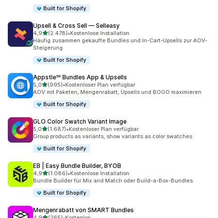
Built for Shopify
Upsell & Cross Sell — Selleasy
von 5 Sternen
4,9
(2.478)
•
Kostenlose Installation
2478 Rezensionen insgesamt
Häufig zusammen gekaufte Bundles und In-Cart-Upsells zur AOV-
Steigerung
Built for Shopify
Appstle℠ Bundles App & Upsells
von 5 Sternen
5,0
(995)
•
Kostenloser Plan verfügbar
995 Rezensionen insgesamt
AOV mit Paketen, Mengenrabatt, Upsells und BOGO maximieren
Built for Shopify
GLO Color Swatch Variant Image
von 5 Sternen
5,0
(1.687)
•
Kostenloser Plan verfügbar
1687 Rezensionen insgesamt
Group products as variants, show variants as color swatches
Built for Shopify
EB | Easy Bundle Builder, BYOB
von 5 Sternen
4,9
(1.086)
•
Kostenlose Installation
1086 Rezensionen insgesamt
Bundle Builder für Mix and Match oder Build-a-Box-Bundles
Built for Shopify
Mengenrabatt von SMART Bundles
von 5 Sternen
4,9
(265)
•
Kostenlos