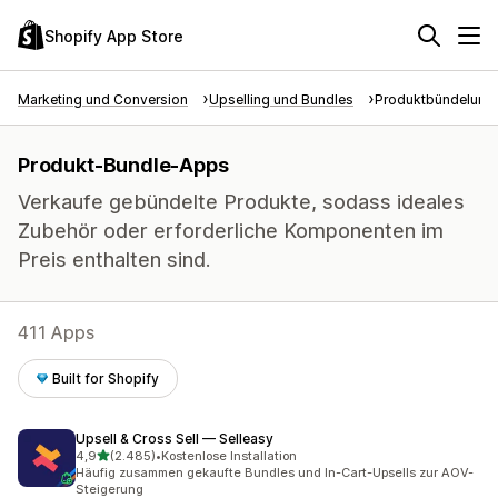
Shopify App Store
Marketing und Conversion
Upselling und Bundles
Produktbündelung
Produkt-Bundle-Apps
Verkaufe gebündelte Produkte, sodass ideales
Zubehör oder erforderliche Komponenten im
Preis enthalten sind.
411 Apps
Built for Shopify
Upsell & Cross Sell — Selleasy
von 5 Sternen
4,9
(2.485)
•
Kostenlose Installation
2485 Rezensionen insgesamt
Häufig zusammen gekaufte Bundles und In-Cart-Upsells zur AOV-
Steigerung