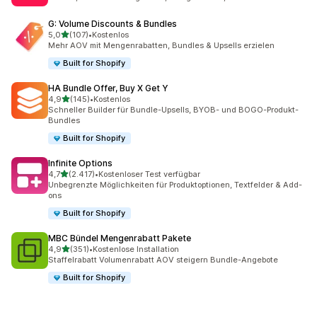
G: Volume Discounts & Bundles
von 5 Sternen
5,0
(107)
•
Kostenlos
107 Rezensionen insgesamt
Mehr AOV mit Mengenrabatten, Bundles & Upsells erzielen
Built for Shopify
HA Bundle Offer, Buy X Get Y
von 5 Sternen
4,9
(145)
•
Kostenlos
145 Rezensionen insgesamt
Schneller Builder für Bundle-Upsells, BYOB- und BOGO-Produkt-
Bundles
Built for Shopify
Infinite Options
von 5 Sternen
4,7
(2.417)
•
Kostenloser Test verfügbar
2417 Rezensionen insgesamt
Unbegrenzte Möglichkeiten für Produktoptionen, Textfelder & Add-
ons
Built for Shopify
MBC Bündel Mengenrabatt Pakete
von 5 Sternen
4,9
(351)
•
Kostenlose Installation
351 Rezensionen insgesamt
Staffelrabatt Volumenrabatt AOV steigern Bundle-Angebote
Built for Shopify