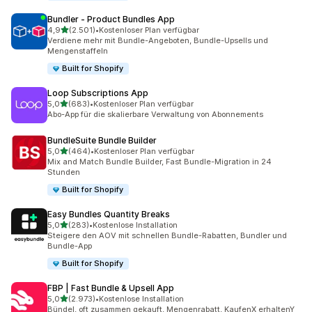
Bundler ‑ Product Bundles App
von 5 Sternen
4,9
(2.501)
•
Kostenloser Plan verfügbar
2501 Rezensionen insgesamt
Verdiene mehr mit Bundle-Angeboten, Bundle-Upsells und
Mengenstaffeln
Built for Shopify
Loop Subscriptions App
von 5 Sternen
5,0
(683)
•
Kostenloser Plan verfügbar
683 Rezensionen insgesamt
Abo-App für die skalierbare Verwaltung von Abonnements
BundleSuite Bundle Builder
von 5 Sternen
5,0
(464)
•
Kostenloser Plan verfügbar
464 Rezensionen insgesamt
Mix and Match Bundle Builder, Fast Bundle-Migration in 24
Stunden
Built for Shopify
Easy Bundles Quantity Breaks
von 5 Sternen
5,0
(283)
•
Kostenlose Installation
283 Rezensionen insgesamt
Steigere den AOV mit schnellen Bundle-Rabatten, Bundler und
Bundle-App
Built for Shopify
FBP | Fast Bundle & Upsell App
von 5 Sternen
5,0
(2.973)
•
Kostenlose Installation
2973 Rezensionen insgesamt
Bündel, oft zusammen gekauft, Mengenrabatt, KaufenX erhaltenY