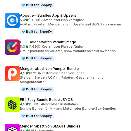
Built for Shopify
Appstle℠ Bundles App & Upsells
von 5 Sternen
5,0
(1.004)
•
Kostenloser Plan verfügbar
1004 Rezensionen insgesamt
AOV mit Paketen, Mengenrabatt, Upsells und BOGO maximieren
Built for Shopify
GLO Color Swatch Variant Image
von 5 Sternen
5,0
(1.690)
•
Kostenloser Plan verfügbar
1690 Rezensionen insgesamt
Group products as variants, show variants as color swatches
Built for Shopify
Mengenrabatt von Pumper Bundle
von 5 Sternen
4,9
(3.219)
•
Kostenloser Plan verfügbar
3219 Rezensionen insgesamt
Steigern Sie den AOV mit Paketen, Geschenken und
Mengenrabatte
Built for Shopify
EB | Easy Bundle Builder, BYOB
von 5 Sternen
4,9
(1.099)
•
Kostenlose Installation
1099 Rezensionen insgesamt
Bundle Builder für Mix and Match oder Build-a-Box-Bundles
Built for Shopify
Mengenrabatt von SMART Bundles
von 5 Sternen
4,9
(265)
•
Kostenlos