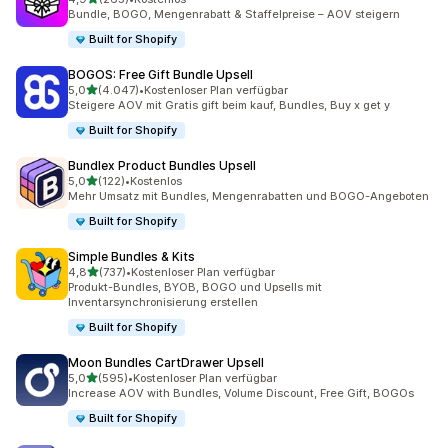
265 Rezensionen insgesamt
Bundle, BOGO, Mengenrabatt & Staffelpreise – AOV steigern
Built for Shopify
BOGOS: Free Gift Bundle Upsell
von 5 Sternen
5,0
(4.047)
•
Kostenloser Plan verfügbar
4047 Rezensionen insgesamt
Steigere AOV mit Gratis gift beim kauf, Bundles, Buy x get y
Built for Shopify
Bundlex Product Bundles Upsell
von 5 Sternen
5,0
(122)
•
Kostenlos
122 Rezensionen insgesamt
Mehr Umsatz mit Bundles, Mengenrabatten und BOGO-Angeboten
Built for Shopify
Simple Bundles & Kits
von 5 Sternen
4,8
(737)
•
Kostenloser Plan verfügbar
737 Rezensionen insgesamt
Produkt-Bundles, BYOB, BOGO und Upsells mit
Inventarsynchronisierung erstellen
Built for Shopify
Moon Bundles CartDrawer Upsell
von 5 Sternen
5,0
(595)
•
Kostenloser Plan verfügbar
595 Rezensionen insgesamt
Increase AOV with Bundles, Volume Discount, Free Gift, BOGOs
Built for Shopify