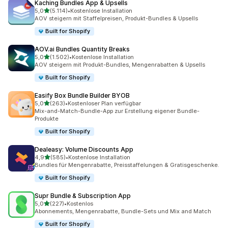
Kaching Bundles App & Upsells
von 5 Sternen
5,0
(5.114)
•
Kostenlose Installation
5114 Rezensionen insgesamt
AOV steigern mit Staffelpreisen, Produkt-Bundles & Upsells
Built for Shopify
AOV.ai Bundles Quantity Breaks
von 5 Sternen
5,0
(1.502)
•
Kostenlose Installation
1502 Rezensionen insgesamt
AOV steigern mit Produkt-Bundles, Mengenrabatten & Upsells
Built for Shopify
Easify Box Bundle Builder BYOB
von 5 Sternen
5,0
(263)
•
Kostenloser Plan verfügbar
263 Rezensionen insgesamt
Mix-and-Match-Bundle-App zur Erstellung eigener Bundle-
Produkte
Built for Shopify
Dealeasy: Volume Discounts App
von 5 Sternen
4,9
(585)
•
Kostenlose Installation
585 Rezensionen insgesamt
Bundles für Mengenrabatte, Preisstaffelungen & Gratisgeschenke.
Built for Shopify
Supr Bundle & Subscription App
von 5 Sternen
5,0
(227)
•
Kostenlos
227 Rezensionen insgesamt
Abonnements, Mengenrabatte, Bundle-Sets und Mix and Match
Built for Shopify