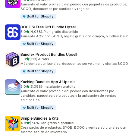
265 reseñas en total
Aumenta el valor promedio del pedido con paquetes de productos,
BOGO, descuentos por cantidad y regalos
Built for Shopify
BOGOS: Free Gift Bundle Upsell
de 5 estrellas
5.0
(4,038)
•
Plan gratis disponible
4038 reseñas en total
Aumenta AOV con BOGO, regalo gratis con compra, bundles X a Y
Built for Shopify
Bundlex Product Bundles Upsell
de 5 estrellas
5.0
(118)
•
Gratis
118 reseñas en total
Más ventas con bundles, descuentos por volumen y ofertas BOGO
Built for Shopify
Kaching Bundles App & Upsells
de 5 estrellas
5.0
(5,088)
•
Instalación gratuita
5088 reseñas en total
Aumenta el valor promedio del pedido con descuentos por
cantidad, paquetes de productos y la aplicación de ventas
adicionales
Built for Shopify
Simple Bundles & Kits
de 5 estrellas
4.8
(737)
•
Plan gratis disponible
737 reseñas en total
Crea packs de productos, BYOB, BOGO y ventas adicionales con
sincronización de inventario