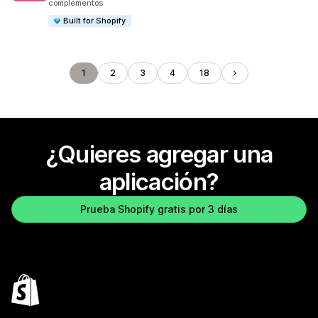
complementos
Built for Shopify
1
2
3
4
18
¿Quieres agregar una
aplicación?
Prueba Shopify gratis por 3 días