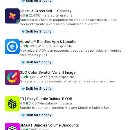
Built for Shopify
Upsell & Cross Sell — Selleasy
de 5 estrellas
4.9
(2,479)
•
Instalación gratuita
2479 reseñas en total
Aumenta el VMP con paquetes de productos comprados juntos
frecuentemente y ventas adicionales en el carrito
Built for Shopify
Appstle℠ Bundles App & Upsells
de 5 estrellas
5.0
(995)
•
Plan gratis disponible
995 reseñas en total
Maximiza el AOV con paquetes, descuentos por volumen, ventas
adicionales y 2x1
Built for Shopify
GLO Color Swatch Variant Image
de 5 estrellas
5.0
(1,687)
•
Plan gratis disponible
1687 reseñas en total
Group products as variants, show variants as color swatches
Built for Shopify
EB | Easy Bundle Builder, BYOB
de 5 estrellas
4.9
(1,087)
•
Instalación gratuita
1087 reseñas en total
Bundle builder para bundles Mix and Match o Build a Box
Built for Shopify
SMART Bundles Volume Discounts
de 5 estrellas
4.9
(265)
•
Gratis