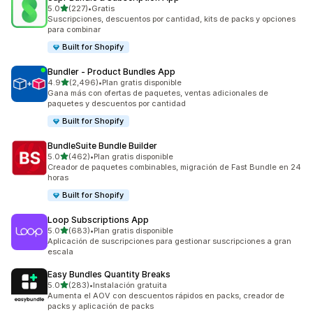
de 5 estrellas
5.0
(227)
•
Gratis
227 reseñas en total
Suscripciones, descuentos por cantidad, kits de packs y opciones
para combinar
Built for Shopify
Bundler ‑ Product Bundles App
de 5 estrellas
4.9
(2,496)
•
Plan gratis disponible
2496 reseñas en total
Gana más con ofertas de paquetes, ventas adicionales de
paquetes y descuentos por cantidad
Built for Shopify
BundleSuite Bundle Builder
de 5 estrellas
5.0
(462)
•
Plan gratis disponible
462 reseñas en total
Creador de paquetes combinables, migración de Fast Bundle en 24
horas
Built for Shopify
Loop Subscriptions App
de 5 estrellas
5.0
(683)
•
Plan gratis disponible
683 reseñas en total
Aplicación de suscripciones para gestionar suscripciones a gran
escala
Easy Bundles Quantity Breaks
de 5 estrellas
5.0
(283)
•
Instalación gratuita
283 reseñas en total
Aumenta el AOV con descuentos rápidos en packs, creador de
packs y aplicación de packs