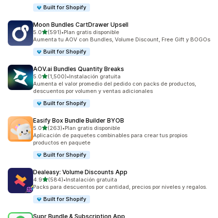
Built for Shopify
Moon Bundles CartDrawer Upsell
de 5 estrellas
5.0
(591)
•
Plan gratis disponible
591 reseñas en total
Aumenta tu AOV con Bundles, Volume Discount, Free Gift y BOGOs
Built for Shopify
AOV.ai Bundles Quantity Breaks
de 5 estrellas
5.0
(1,500)
•
Instalación gratuita
1500 reseñas en total
Aumenta el valor promedio del pedido con packs de productos,
descuentos por volumen y ventas adicionales
Built for Shopify
Easify Box Bundle Builder BYOB
de 5 estrellas
5.0
(263)
•
Plan gratis disponible
263 reseñas en total
Aplicación de paquetes combinables para crear tus propios
productos en paquete
Built for Shopify
Dealeasy: Volume Discounts App
de 5 estrellas
4.9
(584)
•
Instalación gratuita
584 reseñas en total
Packs para descuentos por cantidad, precios por niveles y regalos.
Built for Shopify
Supr Bundle & Subscription App