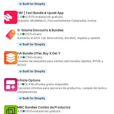
Built for Shopify
FBP | Fast Bundle & Upsell App
de 5 estrellas
5.0
(2,971)
•
Instalación gratuita
2971 reseñas en total
Paquete, Mix&Match, Frecuentemente Comprados Juntos
G: Volume Discounts & Bundles
de 5 estrellas
5.0
(107)
•
Gratis
107 reseñas en total
Aumenta el AOV con descuentos, bundles, regalos y upsells
Built for Shopify
HA Bundle Offer, Buy X Get Y
de 5 estrellas
4.9
(145)
•
Gratis
145 reseñas en total
Creador de paquetes para ventas adicionales rápidas, BYOB y
BOGO
Built for Shopify
Infinite Options
de 5 estrellas
4.7
(2,418)
•
Prueba gratis disponible
2418 reseñas en total
Opciones infinitas para opciones de productos, campos de texto y
complementos
Built for Shopify
MBC Bundles Combo de Productos
de 5 estrellas
4.9
(351)
•
Instalación gratuita
351 reseñas en total