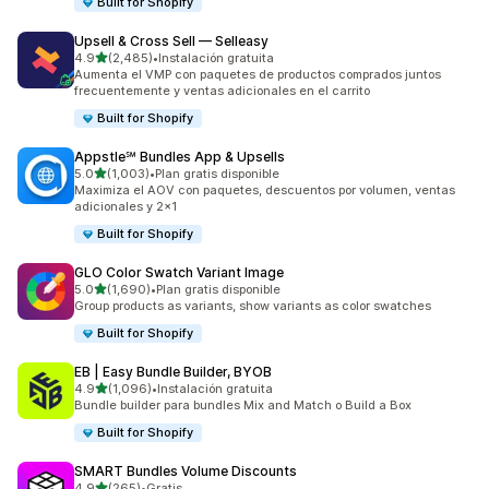
Built for Shopify
Upsell & Cross Sell — Selleasy
de 5 estrellas
4.9
(2,485)
•
Instalación gratuita
2485 reseñas en total
Aumenta el VMP con paquetes de productos comprados juntos
frecuentemente y ventas adicionales en el carrito
Built for Shopify
Appstle℠ Bundles App & Upsells
de 5 estrellas
5.0
(1,003)
•
Plan gratis disponible
1003 reseñas en total
Maximiza el AOV con paquetes, descuentos por volumen, ventas
adicionales y 2x1
Built for Shopify
GLO Color Swatch Variant Image
de 5 estrellas
5.0
(1,690)
•
Plan gratis disponible
1690 reseñas en total
Group products as variants, show variants as color swatches
Built for Shopify
EB | Easy Bundle Builder, BYOB
de 5 estrellas
4.9
(1,096)
•
Instalación gratuita
1096 reseñas en total
Bundle builder para bundles Mix and Match o Build a Box
Built for Shopify
SMART Bundles Volume Discounts
de 5 estrellas
4.9
(265)
•
Gratis