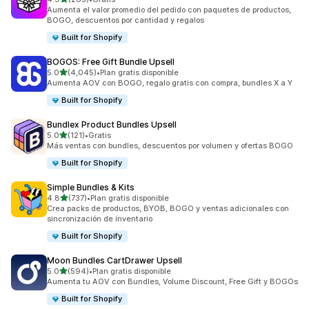
265 reseñas en total
Aumenta el valor promedio del pedido con paquetes de productos,
BOGO, descuentos por cantidad y regalos
Built for Shopify
BOGOS: Free Gift Bundle Upsell
de 5 estrellas
5.0
(4,045)
•
Plan gratis disponible
4045 reseñas en total
Aumenta AOV con BOGO, regalo gratis con compra, bundles X a Y
Built for Shopify
Bundlex Product Bundles Upsell
de 5 estrellas
5.0
(121)
•
Gratis
121 reseñas en total
Más ventas con bundles, descuentos por volumen y ofertas BOGO
Built for Shopify
Simple Bundles & Kits
de 5 estrellas
4.8
(737)
•
Plan gratis disponible
737 reseñas en total
Crea packs de productos, BYOB, BOGO y ventas adicionales con
sincronización de inventario
Built for Shopify
Moon Bundles CartDrawer Upsell
de 5 estrellas
5.0
(594)
•
Plan gratis disponible
594 reseñas en total
Aumenta tu AOV con Bundles, Volume Discount, Free Gift y BOGOs
Built for Shopify