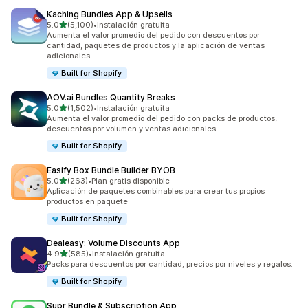
Kaching Bundles App & Upsells
de 5 estrellas
5.0
(5,100)
•
Instalación gratuita
5100 reseñas en total
Aumenta el valor promedio del pedido con descuentos por
cantidad, paquetes de productos y la aplicación de ventas
adicionales
Built for Shopify
AOV.ai Bundles Quantity Breaks
de 5 estrellas
5.0
(1,502)
•
Instalación gratuita
1502 reseñas en total
Aumenta el valor promedio del pedido con packs de productos,
descuentos por volumen y ventas adicionales
Built for Shopify
Easify Box Bundle Builder BYOB
de 5 estrellas
5.0
(263)
•
Plan gratis disponible
263 reseñas en total
Aplicación de paquetes combinables para crear tus propios
productos en paquete
Built for Shopify
Dealeasy: Volume Discounts App
de 5 estrellas
4.9
(585)
•
Instalación gratuita
585 reseñas en total
Packs para descuentos por cantidad, precios por niveles y regalos.
Built for Shopify
Supr Bundle & Subscription App