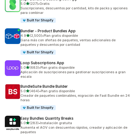
de 5 estrellas
5.0
(227)
•
Gratis
227 reseñas en total
Suscripciones, descuentos por cantidad, kits de packs y opciones
para combinar
Built for Shopify
Bundler ‑ Product Bundles App
de 5 estrellas
4.9
(2,500)
•
Plan gratis disponible
2500 reseñas en total
Gana más con ofertas de paquetes, ventas adicionales de
paquetes y descuentos por cantidad
Built for Shopify
Loop Subscriptions App
de 5 estrellas
5.0
(683)
•
Plan gratis disponible
683 reseñas en total
Aplicación de suscripciones para gestionar suscripciones a gran
escala
BundleSuite Bundle Builder
de 5 estrellas
5.0
(464)
•
Plan gratis disponible
464 reseñas en total
Creador de paquetes combinables, migración de Fast Bundle en 24
horas
Built for Shopify
Easy Bundles Quantity Breaks
de 5 estrellas
5.0
(283)
•
Instalación gratuita
283 reseñas en total
Aumenta el AOV con descuentos rápidos, creador y aplicación de
paquetes