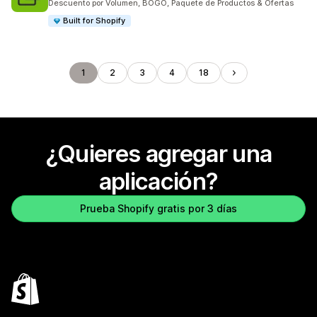
Descuento por Volumen, BOGO, Paquete de Productos & Ofertas
Built for Shopify
1
2
3
4
18
¿Quieres agregar una
aplicación?
Prueba Shopify gratis por 3 días