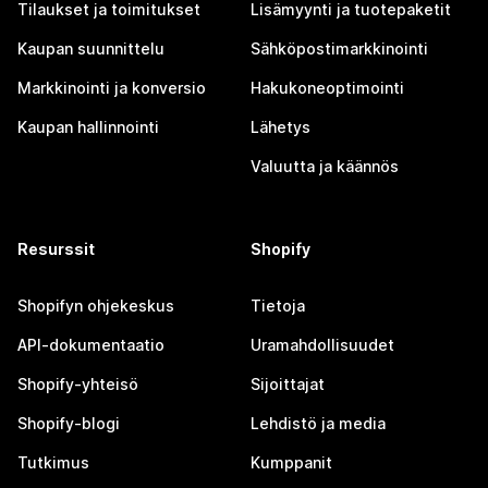
Tilaukset ja toimitukset
Lisämyynti ja tuotepaketit
Kaupan suunnittelu
Sähköpostimarkkinointi
Markkinointi ja konversio
Hakukoneoptimointi
Kaupan hallinnointi
Lähetys
Valuutta ja käännös
Resurssit
Shopify
Shopifyn ohjekeskus
Tietoja
API-dokumentaatio
Uramahdollisuudet
Shopify-yhteisö
Sijoittajat
Shopify-blogi
Lehdistö ja media
Tutkimus
Kumppanit