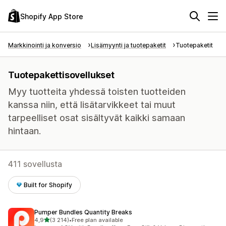
Shopify App Store
Markkinointi ja konversio
Lisämyynti ja tuotepaketit
Tuotepaketit
Tuotepakettisovellukset
Myy tuotteita yhdessä toisten tuotteiden
kanssa niin, että lisätarvikkeet tai muut
tarpeelliset osat sisältyvät kaikki samaan
hintaan.
411 sovellusta
Built for Shopify
Pumper Bundles Quantity Breaks
/ 5 tähteä
4,9
(3 214)
•
Free plan available
3214 arvostelua yhteensä