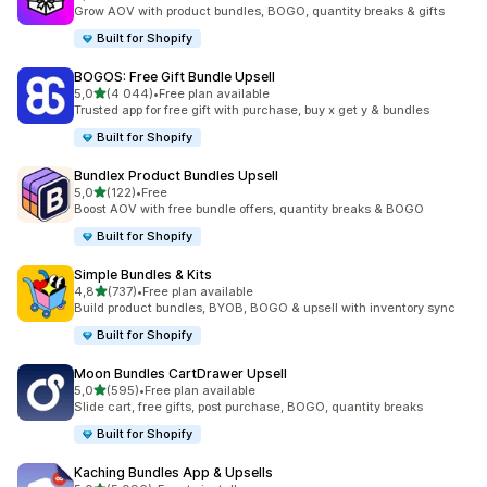
266 arvostelua yhteensä
Grow AOV with product bundles, BOGO, quantity breaks & gifts
Built for Shopify
BOGOS: Free Gift Bundle Upsell
/ 5 tähteä
5,0
(4 044)
•
Free plan available
4044 arvostelua yhteensä
Trusted app for free gift with purchase, buy x get y & bundles
Built for Shopify
Bundlex Product Bundles Upsell
/ 5 tähteä
5,0
(122)
•
Free
122 arvostelua yhteensä
Boost AOV with free bundle offers, quantity breaks & BOGO
Built for Shopify
Simple Bundles & Kits
/ 5 tähteä
4,8
(737)
•
Free plan available
737 arvostelua yhteensä
Build product bundles, BYOB, BOGO & upsell with inventory sync
Built for Shopify
Moon Bundles CartDrawer Upsell
/ 5 tähteä
5,0
(595)
•
Free plan available
595 arvostelua yhteensä
Slide cart, free gifts, post purchase, BOGO, quantity breaks
Built for Shopify
Kaching Bundles App & Upsells