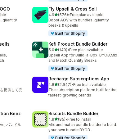
 BOGO
Fly Upsell & Cross Sell
5つ星中
able
4.9
(576)
•
Free plan available
合計レビュー数：576件
, quantity
Boost AOV with bundles, quantity
breaks & upsells
Built for Shopify
sells
Kefi Product Bundle Builder
5つ星中
5.0
(149)
•
Free plan available
合計レビュー数：149件
lls,
Upsell App for Build-a-Box, BYOB,Mix
tch
and Match,Quantity Breaks
Built for Shopify
Recharge Subscriptions App
5つ星中
4.8
(2,947)
•
Free trial available
合計レビュー数：2947件
を提供して売
The subscription platform built for the
fastest-growing brands
ption Beez
Biscuits Bundle Builder
5つ星中
4.9
(85)
•
Free to install
合計レビュー数：85件
Save, バンドル
Mix and match bundle builder to build
your own bundle BYOB
Built for Shopify