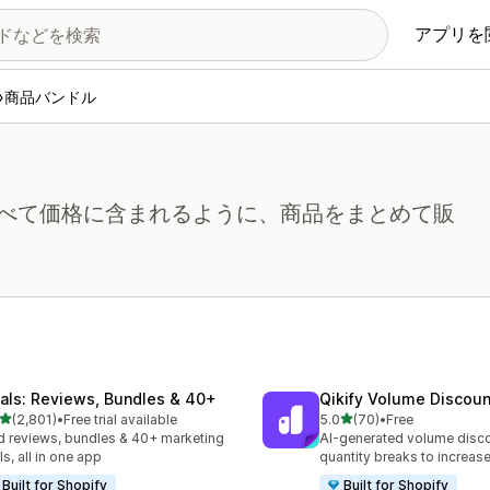
アプリを
商品バンドル
べて価格に含まれるように、商品をまとめて販
tals: Reviews, Bundles & 40+
Qikify Volume Discou
5つ星中
5つ星中
(2,801)
•
Free trial available
5.0
(70)
•
Free
計レビュー数：2801件
合計レビュー数：70件
 reviews, bundles & 40+ marketing
AI-generated volume disco
ls, all in one app
quantity breaks to increa
Built for Shopify
Built for Shopify