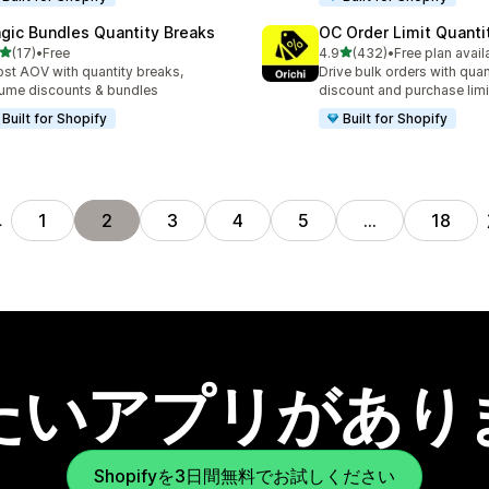
gic Bundles Quantity Breaks
OC Order Limit Quanti
5つ星中
5つ星中
(17)
•
Free
4.9
(432)
•
Free plan avail
計レビュー数：17件
合計レビュー数：432件
st AOV with quantity breaks,
Drive bulk orders with quan
ume discounts & bundles
discount and purchase limi
Built for Shopify
Built for Shopify
へ
1
2
3
4
5
…
18
たいアプリがあり
Shopifyを3日間無料でお試しください