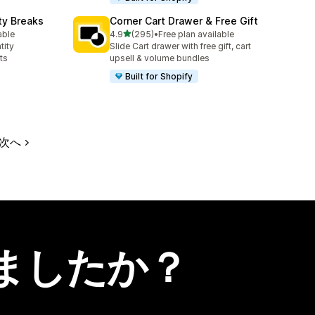
ty Breaks
Corner Cart Drawer & Free Gift
5つ星中
able
4.9
(295)
•
Free plan available
合計レビュー数：295件
tity
Slide Cart drawer with free gift, cart
ts
upsell & volume bundles
Built for Shopify
次へ
ましたか？