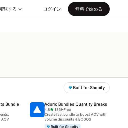
閲覧する
ログイン
無料で始める
Built for Shopify
nts Bundle
Adoric Bundles Quantity Breaks
5つ星中
4.8
(136)
•
Free
合計レビュー数：136件
unts,
Create fast bundle to boost AOV with
se AOV
volume discounts & BOGOS
Built for Shopify