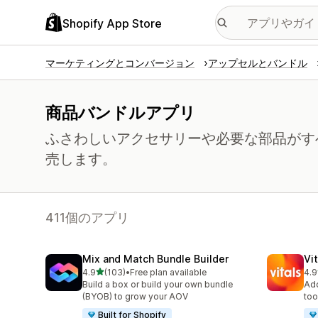
Shopify App Store
マーケティングとコンバージョン
アップセルとバンドル
商品バンドルアプリ
ふさわしいアクセサリーや必要な部品がす
売します。
411個のアプリ
Mix and Match Bundle Builder
Vi
5つ星中
4.9
(103)
•
Free plan available
4.9
合計レビュー数：103件
合
Build a box or build your own bundle
Add
(BYOB) to grow your AOV
too
Built for Shopify