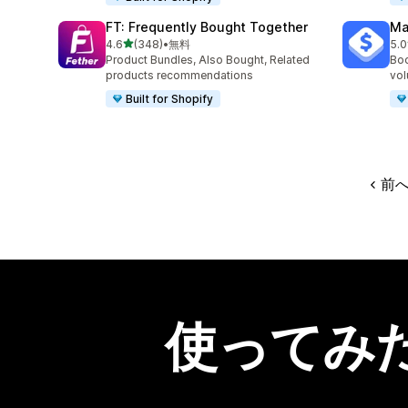
FT: Frequently Bought Together
Ma
5つ星中
4.6
(348)
•
無料
5.0
合計レビュー数：348件
合
Product Bundles, Also Bought, Related
Boo
products recommendations
vol
Built for Shopify
前
使ってみ