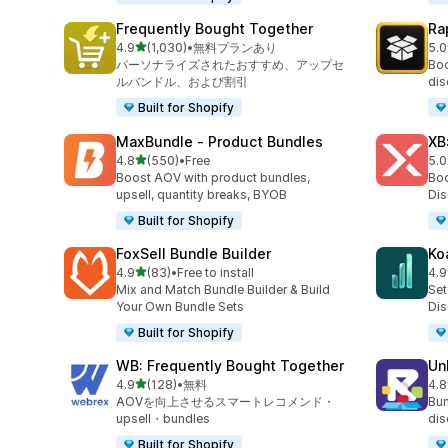
Frequently Bought Together
Ra
5つ星中
4.9
(1,030)
•
無料プランあり
5.0
合計レビュー数：1030件
合
パーソナライズされたおすすめ、アップセ
Boo
ルバンドル、および割引
dis
Built for Shopify
MaxBundle ‑ Product Bundles
XB
5つ星中
4.8
(550)
•
Free
5.0
合計レビュー数：550件
合
Boost AOV with product bundles,
Boo
upsell, quantity breaks, BYOB
Dis
Built for Shopify
FoxSell Bundle Builder
Ko
5つ星中
4.9
(83)
•
Free to install
4.9
合計レビュー数：83件
合
Mix and Match Bundle Builder & Build
Set
Your Own Bundle Sets
Dis
Built for Shopify
WB: Frequently Bought Together
Un
5つ星中
4.9
(128)
•
無料
4.8
合計レビュー数：128件
合
AOVを向上させるスマートレコメンド・
Bun
upsell・bundles
dis
Built for Shopify