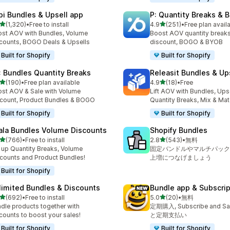
pi Bundles & Upsell app
P: Quantity Breaks &
5つ星中
5つ星中
(1,320)
•
Free to install
4.9
(251)
•
Free plan avail
計レビュー数：1320件
合計レビュー数：251件
st AOV with Bundles, Volume
Boost AOV quantity breaks
counts, BOGO Deals & Upsells
discount, BOGO & BYOB
Built for Shopify
Built for Shopify
: Bundles Quantity Breaks
Releasit Bundles & Up
5つ星中
5つ星中
(190)
•
Free plan available
4.9
(18)
•
Free
計レビュー数：190件
合計レビュー数：18件
st AOV & Sale with Volume
Lift AOV with Bundles, Upse
count, Product Bundles & BOGO
Quantity Breaks, Mix & Ma
Built for Shopify
Built for Shopify
ala Bundles Volume Discounts
Shopify Bundles
5つ星中
5つ星中
(766)
•
Free to install
2.8
(543)
•
無料
計レビュー数：766件
合計レビュー数：543件
 up Quantity Breaks, Volume
固定バンドルやマルチパック
counts and Product Bundles!
上増につなげましょう
Built for Shopify
limited Bundles & Discounts
Bundle app & Subscri
5つ星中
5つ星中
(692)
•
Free to install
5.0
(20)
•
無料
計レビュー数：692件
合計レビュー数：20件
dle products together with
定期購入, Subscribe and 
counts to boost your sales!
と定期支払い
Built for Shopify
Built for Shopify