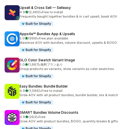
Upsell & Cross Sell — Selleasy
5つ星中
4.9
(2,480)
•
Free to install
合計レビュー数：2480件
Frequently bought together bundles & in cart upsell, boost AOV
Built for Shopify
Appstle℠ Bundles App & Upsells
5つ星中
5.0
(999)
•
Free plan available
合計レビュー数：999件
Maximize AOV with bundles, volume discount, upsells & BOGO
Built for Shopify
GLO Color Swatch Variant Image
5つ星中
5.0
(1,687)
•
無料プランあり
合計レビュー数：1687件
Group products as variants, show variants as color swatches
Built for Shopify
Easy Bundles: Bundle Builder
5つ星中
4.9
(1,086)
•
Free to install
合計レビュー数：1086件
Grow AOV with all product bundles, bundle builder, mix & match
Built for Shopify
SMART Bundles Volume Discounts
5つ星中
4.9
(263)
•
Free
合計レビュー数：263件
Grow AOV with product bundles, BOGO, quantity breaks & gifts
Built for Shopify