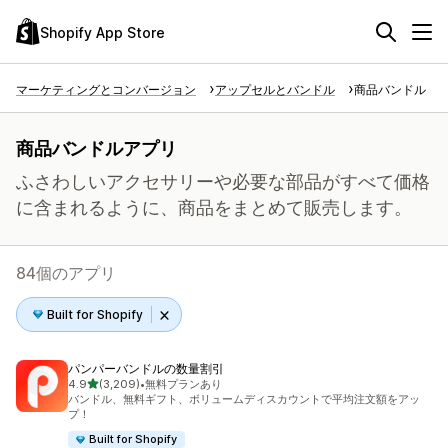
Shopify App Store
マーケティングとコンバージョン
アップセルとバンドル
商品バンドル
商品バンドルアプリ
ふさわしいアクセサリーや必要な部品がすべて価格
に含まれるように、商品をまとめて販売します。
84個のアプリ
Built for Shopify
パンパーバンドルの数量割引
5つ星中
4.9
(3,209)
•
無料プランあり
合計レビュー数：3209件
バンドル、無料ギフト、ボリュームディスカウントで平均注文額をアッ
プ！
Built for Shopify