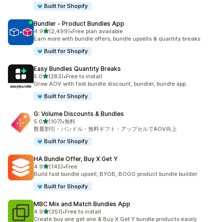
Built for Shopify
Bundler ‑ Product Bundles App
5つ星中
4.9
(2,499)
•
Free plan available
合計レビュー数：2499件
Earn more with bundle offers, bundle upsells & quantity breaks
Built for Shopify
Easy Bundles Quantity Breaks
5つ星中
5.0
(283)
•
Free to install
合計レビュー数：283件
Grow AOV with fast bundle discount, bundler, bundle app
Built for Shopify
G: Volume Discounts & Bundles
5つ星中
5.0
(107)
•
無料
合計レビュー数：107件
数量割引・バンドル・無料ギフト・アップセルでAOV向上
Built for Shopify
HA Bundle Offer, Buy X Get Y
5つ星中
4.9
(145)
•
Free
合計レビュー数：145件
Build fast bundle upsell, BYOB, BOGO product bundle builder
Built for Shopify
MBC Mix and Match Bundles App
5つ星中
4.9
(351)
•
Free to install
合計レビュー数：351件
Create buy one get one & Buy X Get Y bundle products easily