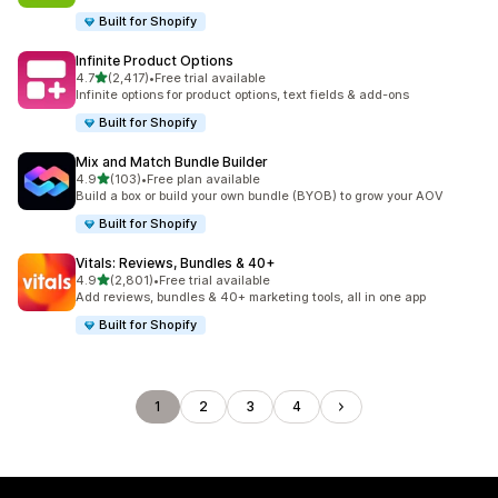
Built for Shopify
Infinite Product Options
5つ星中
4.7
(2,417)
•
Free trial available
合計レビュー数：2417件
Infinite options for product options, text fields & add-ons
Built for Shopify
Mix and Match Bundle Builder
5つ星中
4.9
(103)
•
Free plan available
合計レビュー数：103件
Build a box or build your own bundle (BYOB) to grow your AOV
Built for Shopify
Vitals: Reviews, Bundles & 40+
5つ星中
4.9
(2,801)
•
Free trial available
合計レビュー数：2801件
Add reviews, bundles & 40+ marketing tools, all in one app
Built for Shopify
1
2
3
4