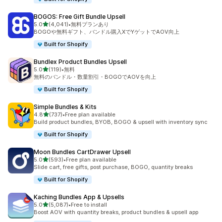
BOGOS: Free Gift Bundle Upsell
5つ星中
5.0
(4,041)
•
無料プランあり
合計レビュー数：4041件
BOGOや無料ギフト、バンドル購入XでYゲットでAOV向上
Built for Shopify
Bundlex Product Bundles Upsell
5つ星中
5.0
(119)
•
無料
合計レビュー数：119件
無料のバンドル・数量割引・BOGOでAOVを向上
Built for Shopify
Simple Bundles & Kits
5つ星中
4.8
(737)
•
Free plan available
合計レビュー数：737件
Build product bundles, BYOB, BOGO & upsell with inventory sync
Built for Shopify
Moon Bundles CartDrawer Upsell
5つ星中
5.0
(593)
•
Free plan available
合計レビュー数：593件
Slide cart, free gifts, post purchase, BOGO, quantity breaks
Built for Shopify
Kaching Bundles App & Upsells
5つ星中
5.0
(5,087)
•
Free to install
合計レビュー数：5087件
Boost AOV with quantity breaks, product bundles & upsell app