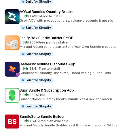
Built for Shopify
AOV.ai Bundles Quantity Breaks
5つ星中
5.0
(1,498)
•
Free to install
合計レビュー数：1498件
Grow AOV with product bundles, volume discounts & upsells
Built for Shopify
Easify Box Bundle Builder BYOB
5つ星中
5.0
(263)
•
Free plan available
合計レビュー数：263件
Mix and Match bundle app to Build Your Own Bundle products
Built for Shopify
Dealeasy: Volume Discounts App
5つ星中
4.9
(584)
•
Free to install
合計レビュー数：584件
Bundles for Quantity Discounts, Tiered Pricing & Free Gifts.
Built for Shopify
Supr Bundle & Subscription App
5つ星中
5.0
(229)
•
Free
合計レビュー数：229件
Subscriptions, quantity breaks, bundle kits & mix and match
Built for Shopify
BundleSuite Bundle Builder
5つ星中
5.0
(464)
•
Free plan available
合計レビュー数：464件
Mix and Match Bundle Builder, Fast Bundle migration in 24 hrs