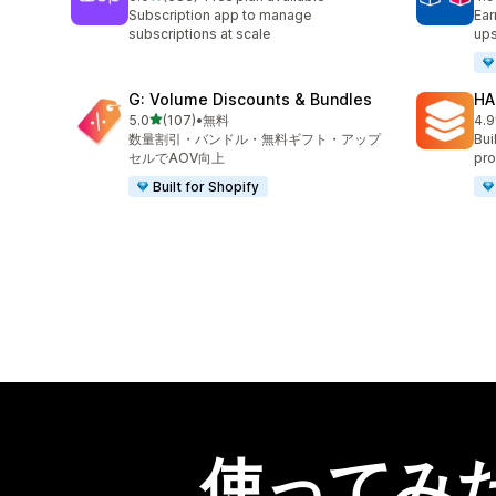
合計レビュー数：683件
合
Subscription app to manage
Ear
subscriptions at scale
ups
G: Volume Discounts & Bundles
HA
5つ星中
5.0
(107)
•
無料
4.9
合計レビュー数：107件
合
数量割引・バンドル・無料ギフト・アップ
Bui
セルでAOV向上
pro
Built for Shopify
使ってみ