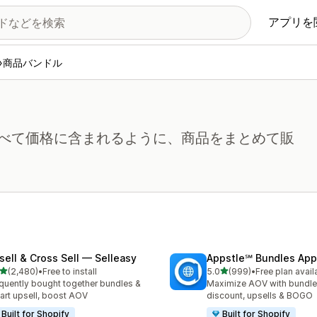
アプリを
商品バンドル
べて価格に含まれるように、商品をまとめて販
sell & Cross Sell — Selleasy
Appstle℠ Bundles App
5つ星中
5つ星中
(2,480)
•
Free to install
5.0
(999)
•
Free plan avail
計レビュー数：2480件
合計レビュー数：999件
quently bought together bundles &
Maximize AOV with bundle
cart upsell, boost AOV
discount, upsells & BOGO
Built for Shopify
Built for Shopify