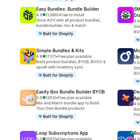
Easy Bundles: Bundle Builder
SM
5つ星中
4.9
(1,086)
•
Free to install
Di
合計レビュー数：1086件
Grow AOV with all product bundles,
4.9
合
bundle builder, mix & match
Gro
BOG
Built for Shopify
Simple Bundles & Kits
Mo
5つ星中
4.8
(737)
•
Free plan available
Up
合計レビュー数：737件
Build product bundles, BYOB, BOGO &
5.0
合
upsell with inventory sync
Sli
BOG
Built for Shopify
Easify Box Bundle Builder BYOB
De
5つ星中
5.0
(263)
•
Free plan available
Ap
合計レビュー数：263件
Mix and Match bundle app to Build
4.9
合
Your Own Bundle products
Bun
Pri
Built for Shopify
Loop Subscriptions App
Bu
5つ星中
5.0
(683)
•
Free plan available
4.9