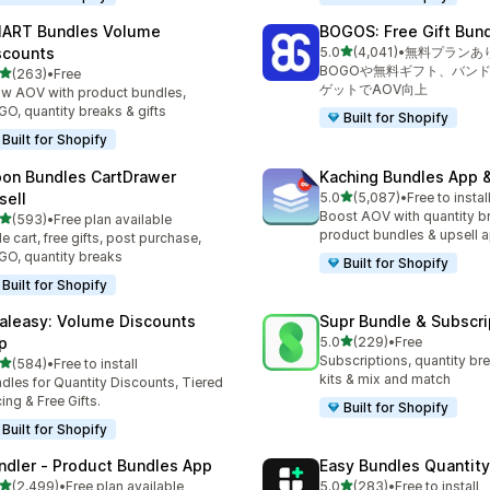
ART Bundles Volume
BOGOS: Free Gift Bund
5つ星中
scounts
5.0
(4,041)
•
無料プランあ
合計レビュー数：4041件
BOGOや無料ギフト、バンド
5つ星中
(263)
•
Free
計レビュー数：263件
ゲットでAOV向上
w AOV with product bundles,
O, quantity breaks & gifts
Built for Shopify
Built for Shopify
on Bundles CartDrawer
Kaching Bundles App &
5つ星中
sell
5.0
(5,087)
•
Free to instal
合計レビュー数：5087件
Boost AOV with quantity b
5つ星中
(593)
•
Free plan available
計レビュー数：593件
product bundles & upsell 
de cart, free gifts, post purchase,
O, quantity breaks
Built for Shopify
Built for Shopify
aleasy: Volume Discounts
Supr Bundle & Subscri
5つ星中
p
5.0
(229)
•
Free
合計レビュー数：229件
Subscriptions, quantity br
5つ星中
(584)
•
Free to install
計レビュー数：584件
kits & mix and match
dles for Quantity Discounts, Tiered
cing & Free Gifts.
Built for Shopify
Built for Shopify
ndler ‑ Product Bundles App
Easy Bundles Quantity
5つ星中
5つ星中
(2,499)
•
Free plan available
5.0
(283)
•
Free to install