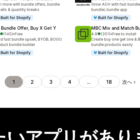
計レビュー数：2499件
合計レビュー数：283件
n more with bundle offers, bundle
Grow AOV with fast bundle
ells & quantity breaks
bundler, bundle app
Built for Shopify
Built for Shopify
 Bundle Offer, Buy X Get Y
MBC Mix and Match B
5つ星中
5つ星中
(145)
•
Free
4.9
(351)
•
Free to install
計レビュー数：145件
合計レビュー数：351件
ld fast bundle upsell, BYOB, BOGO
Create buy one get one & B
duct bundle builder
bundle products easily
Built for Shopify
Built for Shopify
次へ
1
2
3
4
…
18
たいアプリがあり