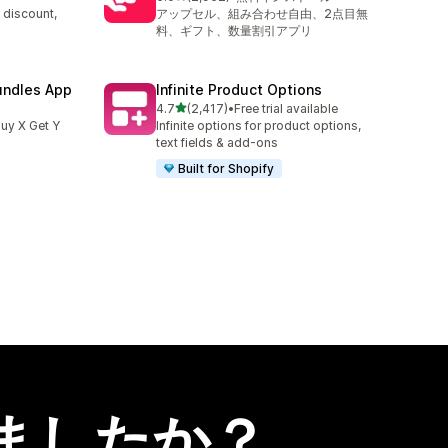
合計レビュー数：2962件
 discount,
アップセル、組み合わせ自由、2点目無
料、ギフト、数量割引アプリ
undles App
Infinite Product Options
5つ星中
4.7
(2,417)
•
Free trial available
合計レビュー数：2417件
uy X Get Y
Infinite options for product options,
text fields & add-ons
Built for Shopify
ましたか？