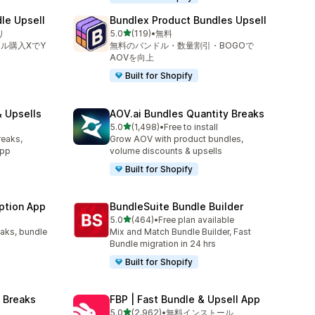
le Upsell
Bundlex Product Bundles Upsell
5つ星中
り
5.0
(119)
•
無料
合計レビュー数：119件
ル購入XでY
無料のバンドル・数量割引・BOGOで
AOVを向上
Built for Shopify
 Upsells
AOV.ai Bundles Quantity Breaks
5つ星中
l
5.0
(1,498)
•
Free to install
合計レビュー数：1498件
reaks,
Grow AOV with product bundles,
app
volume discounts & upsells
Built for Shopify
ption App
BundleSuite Bundle Builder
5つ星中
5.0
(464)
•
Free plan available
合計レビュー数：464件
eaks, bundle
Mix and Match Bundle Builder, Fast
Bundle migration in 24 hrs
Built for Shopify
 Breaks
FBP | Fast Bundle & Upsell App
5つ星中
5.0
(2,962)
•
無料インストール