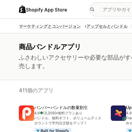
Shopify App Store
マーケティングとコンバージョン
アップセルとバンドル
商品バンドルアプリ
ふさわしいアクセサリーや必要な部品がす
売します。
411個のアプリ
パンパーバンドルの数量割引
Up
5つ星中
4.9
(3,209)
•
無料プランあり
4.9
合計レビュー数：3209件
合
バンドル、無料ギフト、ボリュームディス
Fre
カウントで平均注文額をアップ！
in 
Built for Shopify