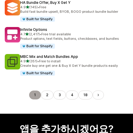
HA Bundle Offer, Buy X Get Y
별 5개 중
4.9
(145)
•
Free
총 리뷰 145개
Build fast bundle upsell, BYOB, BOGO product bundle builder
Built for Shopify
Infinite Options
별 5개 중
4.7
(2,417)
•
Free trial available
총 리뷰 2417개
Product options, text fields, buttons, checkboxes, and bundles
Built for Shopify
MBC Mix and Match Bundles App
별 5개 중
4.9
(351)
•
Free to install
총 리뷰 351개
Create buy one get one & Buy X Get Y bundle products easily
Built for Shopify
1
2
3
4
18
앱을 추가하시겠어요?