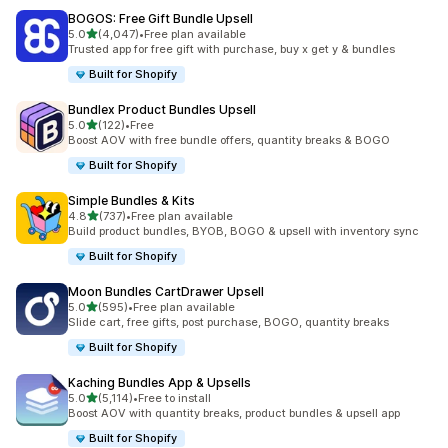
BOGOS: Free Gift Bundle Upsell
별 5개 중
5.0
(4,047)
•
Free plan available
총 리뷰 4047개
Trusted app for free gift with purchase, buy x get y & bundles
Built for Shopify
Bundlex Product Bundles Upsell
별 5개 중
5.0
(122)
•
Free
총 리뷰 122개
Boost AOV with free bundle offers, quantity breaks & BOGO
Built for Shopify
Simple Bundles & Kits
별 5개 중
4.8
(737)
•
Free plan available
총 리뷰 737개
Build product bundles, BYOB, BOGO & upsell with inventory sync
Built for Shopify
Moon Bundles CartDrawer Upsell
별 5개 중
5.0
(595)
•
Free plan available
총 리뷰 595개
Slide cart, free gifts, post purchase, BOGO, quantity breaks
Built for Shopify
Kaching Bundles App & Upsells
별 5개 중
5.0
(5,114)
•
Free to install
총 리뷰 5114개
Boost AOV with quantity breaks, product bundles & upsell app
Built for Shopify