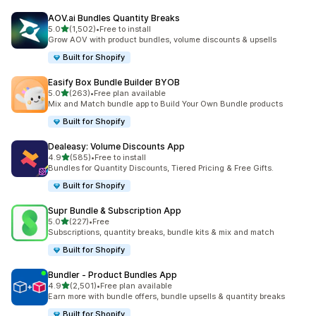
AOV.ai Bundles Quantity Breaks
별 5개 중
5.0
(1,502)
•
Free to install
총 리뷰 1502개
Grow AOV with product bundles, volume discounts & upsells
Built for Shopify
Easify Box Bundle Builder BYOB
별 5개 중
5.0
(263)
•
Free plan available
총 리뷰 263개
Mix and Match bundle app to Build Your Own Bundle products
Built for Shopify
Dealeasy: Volume Discounts App
별 5개 중
4.9
(585)
•
Free to install
총 리뷰 585개
Bundles for Quantity Discounts, Tiered Pricing & Free Gifts.
Built for Shopify
Supr Bundle & Subscription App
별 5개 중
5.0
(227)
•
Free
총 리뷰 227개
Subscriptions, quantity breaks, bundle kits & mix and match
Built for Shopify
Bundler ‑ Product Bundles App
별 5개 중
4.9
(2,501)
•
Free plan available
총 리뷰 2501개
Earn more with bundle offers, bundle upsells & quantity breaks
Built for Shopify