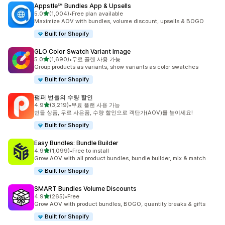
Appstle℠ Bundles App & Upsells
별 5개 중
5.0
(1,004)
•
Free plan available
총 리뷰 1004개
Maximize AOV with bundles, volume discount, upsells & BOGO
Built for Shopify
GLO Color Swatch Variant Image
별 5개 중
5.0
(1,690)
•
무료 플랜 사용 가능
총 리뷰 1690개
Group products as variants, show variants as color swatches
Built for Shopify
펌퍼 번들의 수량 할인
별 5개 중
4.9
(3,219)
•
무료 플랜 사용 가능
총 리뷰 3219개
번들 상품, 무료 사은품, 수량 할인으로 객단가(AOV)를 높이세요!
Built for Shopify
Easy Bundles: Bundle Builder
별 5개 중
4.9
(1,099)
•
Free to install
총 리뷰 1099개
Grow AOV with all product bundles, bundle builder, mix & match
Built for Shopify
SMART Bundles Volume Discounts
별 5개 중
4.9
(265)
•
Free
총 리뷰 265개
Grow AOV with product bundles, BOGO, quantity breaks & gifts
Built for Shopify