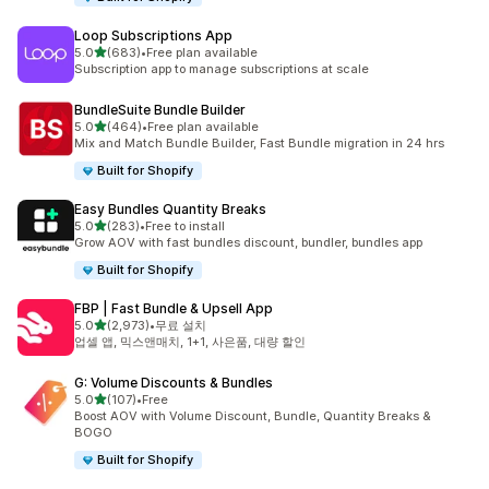
Loop Subscriptions App
별 5개 중
5.0
(683)
•
Free plan available
총 리뷰 683개
Subscription app to manage subscriptions at scale
BundleSuite Bundle Builder
별 5개 중
5.0
(464)
•
Free plan available
총 리뷰 464개
Mix and Match Bundle Builder, Fast Bundle migration in 24 hrs
Built for Shopify
Easy Bundles Quantity Breaks
별 5개 중
5.0
(283)
•
Free to install
총 리뷰 283개
Grow AOV with fast bundles discount, bundler, bundles app
Built for Shopify
FBP | Fast Bundle & Upsell App
별 5개 중
5.0
(2,973)
•
무료 설치
총 리뷰 2973개
업셀 앱, 믹스앤매치, 1+1, 사은품, 대량 할인
G: Volume Discounts & Bundles
별 5개 중
5.0
(107)
•
Free
총 리뷰 107개
Boost AOV with Volume Discount, Bundle, Quantity Breaks &
BOGO
Built for Shopify