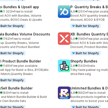
pi Bundles & Upsell app
P: Quantity Breaks &
av 5 stjerner
av 5 stjerner
(1 323)
•
Free to install
4,9
(251)
•
Free plan avail
alt 1323 omtaler
Totalt 251 omtaler
st AOV with Bundles, Volume
Boost AOV quantity breaks
counts, BOGO Deals & Upsells
discount, BOGO & BYOB
Built for Shopify
Built for Shopify
ala Bundles Volume Discounts
XB: Bundles Quantity 
av 5 stjerner
av 5 stjerner
(762)
•
Free to install
5,0
(190)
•
Free plan avail
alt 762 omtaler
Totalt 190 omtaler
 up Quantity Breaks, Volume
Boost AOV & Sale with Vo
counts and Product Bundles!
Discount, Product Bundle
Built for Shopify
Built for Shopify
fi Product Bundle Builder
Shopify Bundles
av 5 stjerner
av 5 stjerner
(149)
•
Free plan available
2,8
(543)
•
Gratis
alt 149 omtaler
Totalt 543 omtaler
ell App for Build-a-Box, BYOB,Mix
Tilby faste pakker og multi
 Match,Quantity Breaks
drive flere salg
Built for Shopify
xSell Bundle Builder
Unlimited Bundles & D
av 5 stjerner
av 5 stjerner
(83)
•
Free to install
4,8
(692)
•
Free to install
alt 83 omtaler
Totalt 692 omtaler
 and Match Bundle Builder & Build
Bundle products together 
r Own Bundle Sets
discounts to boost your sa
Built for Shopify
Built for Shopify