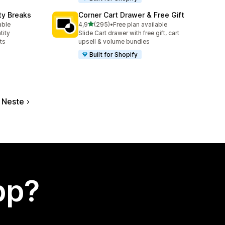
ty Breaks
Corner Cart Drawer & Free Gift
av 5 stjerner
able
4,9
(295)
•
Free plan available
Totalt 295 omtaler
tity
Slide Cart drawer with free gift, cart
ts
upsell & volume bundles
Built for Shopify
Neste
app?