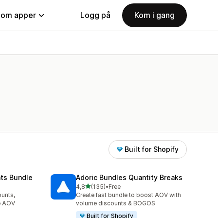
nom apper
Logg på
Kom i gang
Built for Shopify
nts Bundle
Adoric Bundles Quantity Breaks
av 5 stjerner
4,8
(135)
•
Free
Totalt 135 omtaler
unts,
Create fast bundle to boost AOV with
se AOV
volume discounts & BOGOS
Built for Shopify