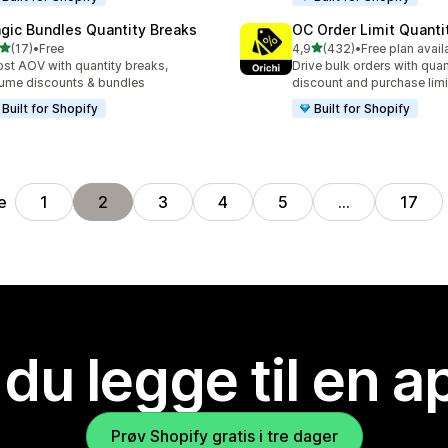
gic Bundles Quantity Breaks
OC Order Limit Quanti
av 5 stjerner
av 5 stjerner
(17)
•
Free
4,9
(432)
•
Free plan avail
alt 17 omtaler
Totalt 432 omtaler
st AOV with quantity breaks,
Drive bulk orders with quan
ume discounts & bundles
discount and purchase limi
Built for Shopify
Built for Shopify
e
1
2
3
4
5
…
17
 du legge til en 
Prøv Shopify gratis i tre dager