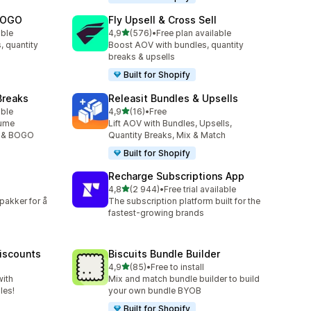
 BOGO
Fly Upsell & Cross Sell
av 5 stjerner
able
4,9
(576)
•
Free plan available
Totalt 576 omtaler
, quantity
Boost AOV with bundles, quantity
breaks & upsells
Built for Shopify
Breaks
Releasit Bundles & Upsells
av 5 stjerner
able
4,9
(16)
•
Free
Totalt 16 omtaler
lume
Lift AOV with Bundles, Upsells,
s & BOGO
Quantity Breaks, Mix & Match
Built for Shopify
Recharge Subscriptions App
av 5 stjerner
4,8
(2 944)
•
Free trial available
Totalt 2944 omtaler
pakker for å
The subscription platform built for the
fastest-growing brands
iscounts
Biscuits Bundle Builder
av 5 stjerner
4,9
(85)
•
Free to install
Totalt 85 omtaler
with
Mix and match bundle builder to build
les!
your own bundle BYOB
Built for Shopify