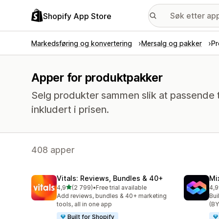
Shopify App Store
Markedsføring og konvertering
Mersalg og pakker
Pr
Apper for produktpakker
Selg produkter sammen slik at passende 
inkludert i prisen.
408 apper
Vitals: Reviews, Bundles & 40+
Mi
av 5 stjerner
4,9
(2 799)
•
Free trial available
4,9
Totalt 2799 omtaler
Tot
Add reviews, bundles & 40+ marketing
Bui
tools, all in one app
(BY
Built for Shopify