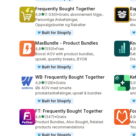
Frequently Bought Together
Ra
av 5 stjerner
4,9
(1 030)
•
Gratis abonnement tilgjengelig
5,0
Totalt 1030 omtaler
Tot
Personlige Anbefalinger,
Boo
Oppsalgsbunter og Rabatter
dis
Built for Shopify
MaxBundle ‑ Product Bundles
Ko
av 5 stjerner
4,8
(550)
•
Free
4,9
Totalt 550 omtaler
Tot
Boost AOV with product bundles,
Set
upsell, quantity breaks, BYOB
Dis
Built for Shopify
WB: Frequently Bought Together
Ke
av 5 stjerner
4,9
(128)
•
Gratis
5,0
Totalt 128 omtaler
Tot
Øk AOV med smarte
Ups
produktanbefalinger, upsell & bundles
and
Built for Shopify
FT: Frequently Bought Together
Fo
av 5 stjerner
4,6
(347)
•
Gratis
4,9
Totalt 347 omtaler
Tot
Product Bundles, Also Bought, Related
Mix
products recommendations
You
Built for Shopify