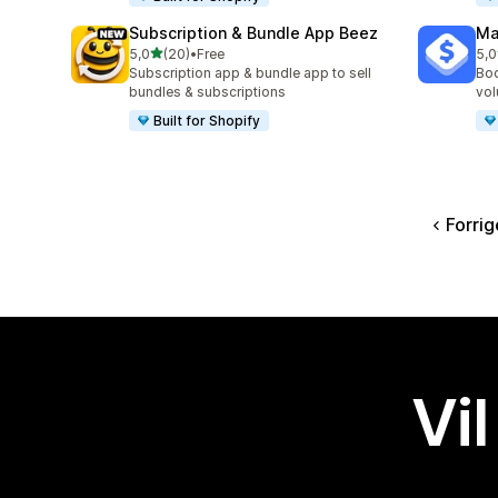
Subscription & Bundle App Beez
Ma
av 5 stjerner
5,0
(20)
•
Free
5,0
Totalt 20 omtaler
Tot
Subscription app & bundle app to sell
Boo
bundles & subscriptions
vol
Built for Shopify
Forrig
Vil