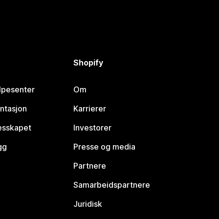
Shopify
lpesenter
Om
ntasjon
Karrierer
lesskapet
Investorer
gg
Presse og media
Partnere
Samarbeidspartnere
Juridisk