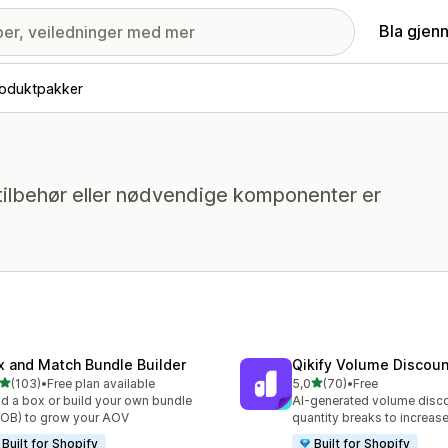
Bla gjen
oduktpakker
tilbehør eller nødvendige komponenter er
x and Match Bundle Builder
Qikify Volume Discou
av 5 stjerner
av 5 stjerner
(103)
•
Free plan available
5,0
(70)
•
Free
alt 103 omtaler
Totalt 70 omtaler
ld a box or build your own bundle
AI-generated volume disco
OB) to grow your AOV
quantity breaks to increa
Built for Shopify
Built for Shopify