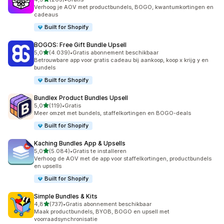
263 recensies in totaal
Verhoog je AOV met productbundels, BOGO, kwantumkortingen en
cadeaus
Built for Shopify
BOGOS: Free Gift Bundle Upsell
van 5 sterren
5,0
(4.039)
•
Gratis abonnement beschikbaar
4039 recensies in totaal
Betrouwbare app voor gratis cadeau bij aankoop, koop x krijg y en
bundels
Built for Shopify
Bundlex Product Bundles Upsell
van 5 sterren
5,0
(119)
•
Gratis
119 recensies in totaal
Meer omzet met bundels, staffelkortingen en BOGO-deals
Built for Shopify
Kaching Bundles App & Upsells
van 5 sterren
5,0
(5.084)
•
Gratis te installeren
5084 recensies in totaal
Verhoog de AOV met de app voor staffelkortingen, productbundels
en upsells
Built for Shopify
Simple Bundles & Kits
van 5 sterren
4,8
(737)
•
Gratis abonnement beschikbaar
737 recensies in totaal
Maak productbundels, BYOB, BOGO en upsell met
voorraadsynchronisatie