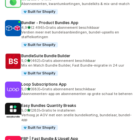
227 recensies in totaal
Abonnementen, kwantumkortingen, bundelkits & mix-and-match
Built for Shopify
Bundler ‑ Product Bundles App
van 5 sterren
4,9
(2.496)
•
Gratis abonnement beschikbaar
2496 recensies in totaal
Verdien meer met bundelaanbiedingen, bundel-upsells en
staffelkortingen
Built for Shopify
BundleSuite Bundle Builder
van 5 sterren
5,0
(462)
•
Gratis abonnement beschikbaar
462 recensies in totaal
Mix en Match Bundle Builder, Fast Bundle-migratie in 24 uur
Built for Shopify
Loop Subscriptions App
van 5 sterren
5,0
(683)
•
Gratis abonnement beschikbaar
683 recensies in totaal
Abonnementen-app om abonnementen op grote schaal te beheren
Easy Bundles Quantity Breaks
van 5 sterren
5,0
(283)
•
Gratis te installeren
283 recensies in totaal
Verhoog je AOV met een snelle bundelkorting, bundelaar, bundel-
app
Built for Shopify
FBP | Fast Bundle & Upsell App