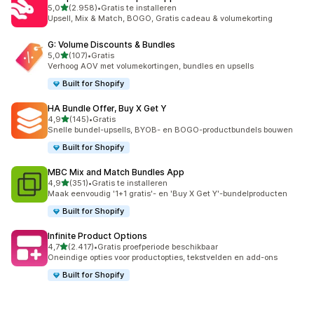
van 5 sterren
5,0
(2.958)
•
Gratis te installeren
2958 recensies in totaal
Upsell, Mix & Match, BOGO, Gratis cadeau & volumekorting
G: Volume Discounts & Bundles
van 5 sterren
5,0
(107)
•
Gratis
107 recensies in totaal
Verhoog AOV met volumekortingen, bundles en upsells
Built for Shopify
HA Bundle Offer, Buy X Get Y
van 5 sterren
4,9
(145)
•
Gratis
145 recensies in totaal
Snelle bundel-upsells, BYOB- en BOGO-productbundels bouwen
Built for Shopify
MBC Mix and Match Bundles App
van 5 sterren
4,9
(351)
•
Gratis te installeren
351 recensies in totaal
Maak eenvoudig '1+1 gratis'- en 'Buy X Get Y'-bundelproducten
Built for Shopify
Infinite Product Options
van 5 sterren
4,7
(2.417)
•
Gratis proefperiode beschikbaar
2417 recensies in totaal
Oneindige opties voor productopties, tekstvelden en add-ons
Built for Shopify