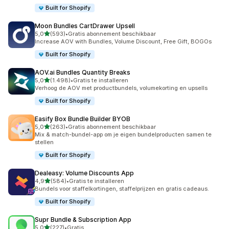
Built for Shopify
Moon Bundles CartDrawer Upsell
van 5 sterren
5,0
(593)
•
Gratis abonnement beschikbaar
593 recensies in totaal
Increase AOV with Bundles, Volume Discount, Free Gift, BOGOs
Built for Shopify
AOV.ai Bundles Quantity Breaks
van 5 sterren
5,0
(1.498)
•
Gratis te installeren
1498 recensies in totaal
Verhoog de AOV met productbundels, volumekorting en upsells
Built for Shopify
Easify Box Bundle Builder BYOB
van 5 sterren
5,0
(263)
•
Gratis abonnement beschikbaar
263 recensies in totaal
Mix & match-bundel-app om je eigen bundelproducten samen te
stellen
Built for Shopify
Dealeasy: Volume Discounts App
van 5 sterren
4,9
(584)
•
Gratis te installeren
584 recensies in totaal
Bundels voor staffelkortingen, staffelprijzen en gratis cadeaus.
Built for Shopify
Supr Bundle & Subscription App
van 5 sterren
5,0
(227)
•
Gratis