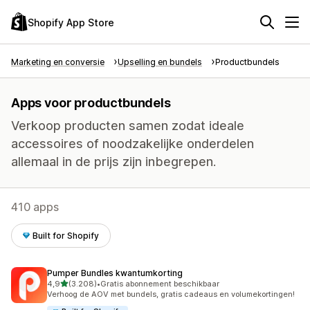
Shopify App Store
Marketing en conversie
Upselling en bundels
Productbundels
Apps voor productbundels
Verkoop producten samen zodat ideale
accessoires of noodzakelijke onderdelen
allemaal in de prijs zijn inbegrepen.
410 apps
Built for Shopify
Pumper Bundles kwantumkorting
van 5 sterren
4,9
(3.208)
•
Gratis abonnement beschikbaar
3208 recensies in totaal
Verhoog de AOV met bundels, gratis cadeaus en volumekortingen!