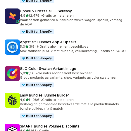
Built for Shopify
Upsell & Cross Sell — Selleasy
van 5 sterren
4,9
(2.479)
•
Gratis te installeren
2479 recensies in totaal
Vaak samen gekochte bundels en winkelwagen-upsells, verhoog
de AOV
Built for Shopify
Appstle℠ Bundles App & Upsells
van 5 sterren
5,0
(994)
•
Gratis abonnement beschikbaar
994 recensies in totaal
Maximaliseer je AOV met bundels, volumekorting, upsells en BOGO
Built for Shopify
GLO Color Swatch Variant Image
van 5 sterren
5,0
(1.687)
•
Gratis abonnement beschikbaar
1687 recensies in totaal
Group products as variants, show variants as color swatches
Built for Shopify
Easy Bundles: Bundle Builder
van 5 sterren
4,9
(1.086)
•
Gratis te installeren
1086 recensies in totaal
Verhoog de gemiddelde bestelwaarde met alle productbundels,
bundle builder, mix & match
Built for Shopify
SMART Bundles Volume Discounts
van 5 sterren
4,9
(263)
•
Gratis