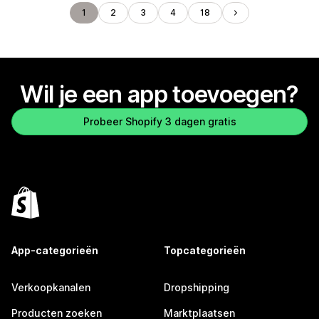
1
2
3
4
18
Wil je een app toevoegen?
Probeer Shopify 3 dagen gratis
App-categorieën
Topcategorieën
Verkoopkanalen
Dropshipping
Producten zoeken
Marktplaatsen