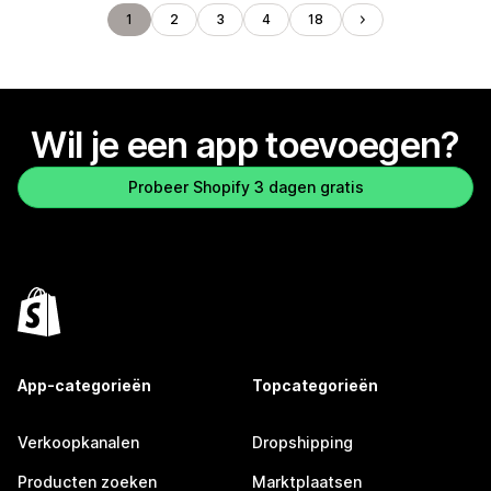
1
2
3
4
18
Wil je een app toevoegen?
Probeer Shopify 3 dagen gratis
App-categorieën
Topcategorieën
Verkoopkanalen
Dropshipping
Producten zoeken
Marktplaatsen