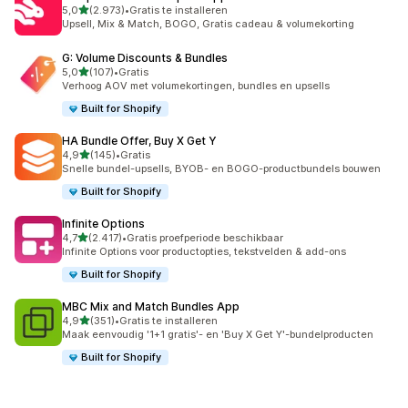
van 5 sterren
5,0
(2.973)
•
Gratis te installeren
2973 recensies in totaal
Upsell, Mix & Match, BOGO, Gratis cadeau & volumekorting
G: Volume Discounts & Bundles
van 5 sterren
5,0
(107)
•
Gratis
107 recensies in totaal
Verhoog AOV met volumekortingen, bundles en upsells
Built for Shopify
HA Bundle Offer, Buy X Get Y
van 5 sterren
4,9
(145)
•
Gratis
145 recensies in totaal
Snelle bundel-upsells, BYOB- en BOGO-productbundels bouwen
Built for Shopify
Infinite Options
van 5 sterren
4,7
(2.417)
•
Gratis proefperiode beschikbaar
2417 recensies in totaal
Infinite Options voor productopties, tekstvelden & add-ons
Built for Shopify
MBC Mix and Match Bundles App
van 5 sterren
4,9
(351)
•
Gratis te installeren
351 recensies in totaal
Maak eenvoudig '1+1 gratis'- en 'Buy X Get Y'-bundelproducten
Built for Shopify