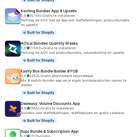
Built for Shopify
Kaching Bundles App & Upsells
van 5 sterren
5,0
(5.114)
•
Gratis te installeren
5114 recensies in totaal
Verhoog de AOV met de app voor staffelkortingen, productbundels
en upsells
Built for Shopify
AOV.ai Bundles Quantity Breaks
van 5 sterren
5,0
(1.502)
•
Gratis te installeren
1502 recensies in totaal
Verhoog de AOV met productbundels, volumekorting en upsells
Built for Shopify
Easify Box Bundle Builder BYOB
van 5 sterren
5,0
(263)
•
Gratis abonnement beschikbaar
263 recensies in totaal
Mix & match-bundel-app om je eigen bundelproducten samen te
stellen
Built for Shopify
Dealeasy: Volume Discounts App
van 5 sterren
4,9
(585)
•
Gratis te installeren
585 recensies in totaal
Bundels voor staffelkortingen, staffelprijzen en gratis cadeaus.
Built for Shopify
Supr Bundle & Subscription App
van 5 sterren
5,0
(227)
•
Gratis