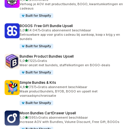
265 recensies in totaal
Verhoog je AOV met productbundels, BOGO, kwantumkortingen en
cadeaus
Built for Shopify
BOGOS: Free Gift Bundle Upsell
van 5 sterren
5,0
(4.047)
•
Gratis abonnement beschikbaar
4047 recensies in totaal
Betrouwbare app voor gratis cadeau bij aankoop, koop x krijg y en
bundels
Built for Shopify
Bundlex Product Bundles Upsell
van 5 sterren
5,0
(122)
•
Gratis
122 recensies in totaal
Meer omzet met bundels, staffelkortingen en BOGO-deals
Built for Shopify
Simple Bundles & Kits
van 5 sterren
4,8
(737)
•
Gratis abonnement beschikbaar
737 recensies in totaal
Maak productbundels, BYOB, BOGO en upsell met
voorraadsynchronisatie
Built for Shopify
Moon Bundles CartDrawer Upsell
van 5 sterren
5,0
(595)
•
Gratis abonnement beschikbaar
595 recensies in totaal
Increase AOV with Bundles, Volume Discount, Free Gift, BOGOs