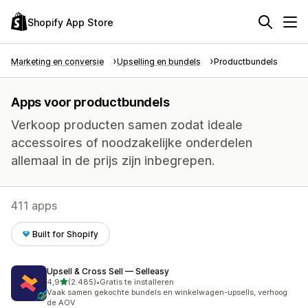
Shopify App Store
Marketing en conversie
Upselling en bundels
Productbundels
Apps voor productbundels
Verkoop producten samen zodat ideale
accessoires of noodzakelijke onderdelen
allemaal in de prijs zijn inbegrepen.
411 apps
Built for Shopify
Upsell & Cross Sell — Selleasy
van 5 sterren
4,9
(2.485)
•
Gratis te installeren
2485 recensies in totaal
Vaak samen gekochte bundels en winkelwagen-upsells, verhoog
de AOV