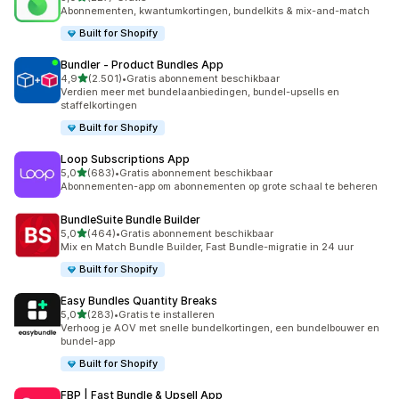
227 recensies in totaal
Abonnementen, kwantumkortingen, bundelkits & mix-and-match
Built for Shopify
Bundler ‑ Product Bundles App
van 5 sterren
4,9
(2.501)
•
Gratis abonnement beschikbaar
2501 recensies in totaal
Verdien meer met bundelaanbiedingen, bundel-upsells en
staffelkortingen
Built for Shopify
Loop Subscriptions App
van 5 sterren
5,0
(683)
•
Gratis abonnement beschikbaar
683 recensies in totaal
Abonnementen-app om abonnementen op grote schaal te beheren
BundleSuite Bundle Builder
van 5 sterren
5,0
(464)
•
Gratis abonnement beschikbaar
464 recensies in totaal
Mix en Match Bundle Builder, Fast Bundle-migratie in 24 uur
Built for Shopify
Easy Bundles Quantity Breaks
van 5 sterren
5,0
(283)
•
Gratis te installeren
283 recensies in totaal
Verhoog je AOV met snelle bundelkortingen, een bundelbouwer en
bundel-app
Built for Shopify
FBP | Fast Bundle & Upsell App