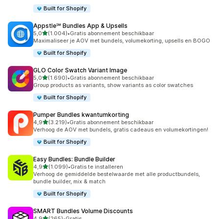
Built for Shopify
Appstle℠ Bundles App & Upsells
van 5 sterren
5,0
(1.004)
•
Gratis abonnement beschikbaar
1004 recensies in totaal
Maximaliseer je AOV met bundels, volumekorting, upsells en BOGO
Built for Shopify
GLO Color Swatch Variant Image
van 5 sterren
5,0
(1.690)
•
Gratis abonnement beschikbaar
1690 recensies in totaal
Group products as variants, show variants as color swatches
Built for Shopify
Pumper Bundles kwantumkorting
van 5 sterren
4,9
(3.219)
•
Gratis abonnement beschikbaar
3219 recensies in totaal
Verhoog de AOV met bundels, gratis cadeaus en volumekortingen!
Built for Shopify
Easy Bundles: Bundle Builder
van 5 sterren
4,9
(1.099)
•
Gratis te installeren
1099 recensies in totaal
Verhoog de gemiddelde bestelwaarde met alle productbundels,
bundle builder, mix & match
Built for Shopify
SMART Bundles Volume Discounts
van 5 sterren
4,9
(265)
•
Gratis