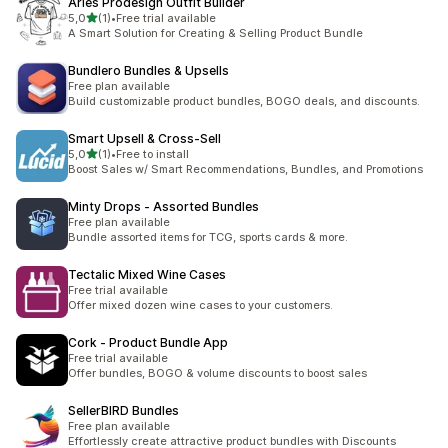
Aries Prodesign Outfit Builder
na 5 gwiazdek
5,0
(1)
•
Free trial available
Łączna liczba recenzji: 1
A Smart Solution for Creating & Selling Product Bundle
Bundlero Bundles & Upsells
Free plan available
Build customizable product bundles, BOGO deals, and discounts.
Smart Upsell & Cross‑Sell
na 5 gwiazdek
5,0
(1)
•
Free to install
Łączna liczba recenzji: 1
Boost Sales w/ Smart Recommendations, Bundles, and Promotions
Minty Drops ‑ Assorted Bundles
Free plan available
Bundle assorted items for TCG, sports cards & more.
Tectalic Mixed Wine Cases
Free trial available
Offer mixed dozen wine cases to your customers.
Cork ‑ Product Bundle App
Free trial available
Offer bundles, BOGO & volume discounts to boost sales
SellerBIRD Bundles
Free plan available
Effortlessly create attractive product bundles with Discounts