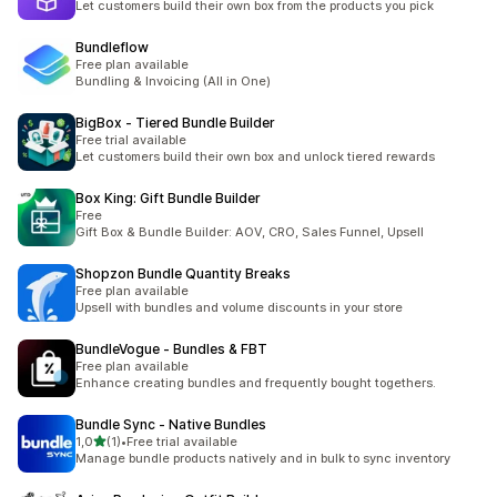
Let customers build their own box from the products you pick
Bundleflow
Free plan available
Bundling & Invoicing (All in One)
BigBox ‑ Tiered Bundle Builder
Free trial available
Let customers build their own box and unlock tiered rewards
Box King: Gift Bundle Builder
Free
Gift Box & Bundle Builder: AOV, CRO, Sales Funnel, Upsell
Shopzon Bundle Quantity Breaks
Free plan available
Upsell with bundles and volume discounts in your store
BundleVogue ‑ Bundles & FBT
Free plan available
Enhance creating bundles and frequently bought togethers.
Bundle Sync ‑ Native Bundles
na 5 gwiazdek
1,0
(1)
•
Free trial available
Łączna liczba recenzji: 1
Manage bundle products natively and in bulk to sync inventory