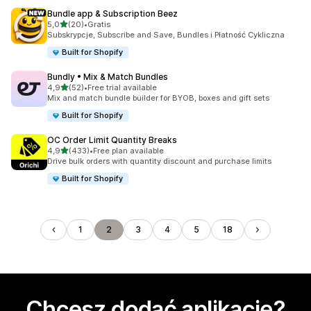
Bundle app & Subscription Beez
na 5 gwiazdek
5,0
(20)
•
Gratis
Łączna liczba recenzji: 20
Subskrypcje, Subscribe and Save, Bundles i Płatność Cykliczna
Built for Shopify
Bundly • Mix & Match Bundles
na 5 gwiazdek
4,9
(52)
•
Free trial available
Łączna liczba recenzji: 52
Mix and match bundle builder for BYOB, boxes and gift sets
Built for Shopify
OC Order Limit Quantity Breaks
na 5 gwiazdek
4,9
(433)
•
Free plan available
Łączna liczba recenzji: 433
Drive bulk orders with quantity discount and purchase limits
Built for Shopify
1
2
3
4
5
18
Chcesz dodać aplikację?