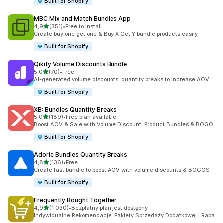
Built for Shopify
MBC Mix and Match Bundles App
na 5 gwiazdek
4,9
(351)
•
Free to install
Łączna liczba recenzji: 351
Create buy one get one & Buy X Get Y bundle products easily
Built for Shopify
Qikify Volume Discounts Bundle
na 5 gwiazdek
5,0
(70)
•
Free
Łączna liczba recenzji: 70
AI-generated volume discounts, quantity breaks to increase AOV
Built for Shopify
XB: Bundles Quantity Breaks
na 5 gwiazdek
5,0
(189)
•
Free plan available
Łączna liczba recenzji: 189
Boost AOV & Sale with Volume Discount, Product Bundles & BOGO
Built for Shopify
Adoric Bundles Quantity Breaks
na 5 gwiazdek
4,8
(136)
•
Free
Łączna liczba recenzji: 136
Create fast bundle to boost AOV with volume discounts & BOGOS
Built for Shopify
Frequently Bought Together
na 5 gwiazdek
4,9
(1 030)
•
Bezpłatny plan jest dostępny
Łączna liczba recenzji: 1030
Indywidualne Rekomendacje, Pakiety Sprzedaży Dodatkowej i Raba