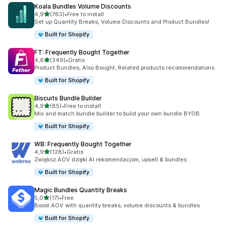
Koala Bundles Volume Discounts
na 5 gwiazdek
4,9
(763)
•
Free to install
Łączna liczba recenzji: 763
Set up Quantity Breaks, Volume Discounts and Product Bundles!
Built for Shopify
FT: Frequently Bought Together
na 5 gwiazdek
4,6
(349)
•
Gratis
Łączna liczba recenzji: 349
Product Bundles, Also Bought, Related products recommendations
Built for Shopify
Biscuits Bundle Builder
na 5 gwiazdek
4,9
(85)
•
Free to install
Łączna liczba recenzji: 85
Mix and match bundle builder to build your own bundle BYOB
Built for Shopify
WB: Frequently Bought Together
na 5 gwiazdek
4,9
(128)
•
Gratis
Łączna liczba recenzji: 128
Zwiększ AOV dzięki AI rekomendacjom, upsell & bundles
Built for Shopify
Magic Bundles Quantity Breaks
na 5 gwiazdek
5,0
(17)
•
Free
Łączna liczba recenzji: 17
Boost AOV with quantity breaks, volume discounts & bundles
Built for Shopify