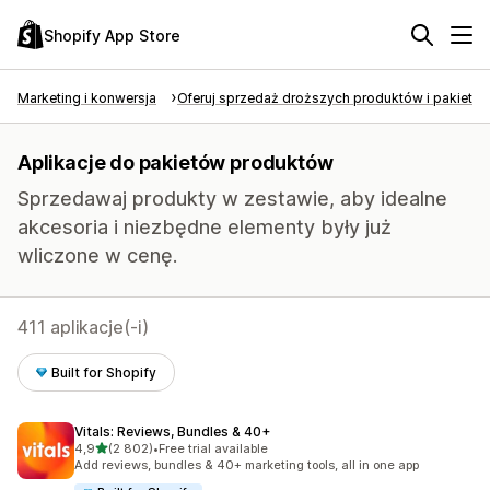
Shopify App Store
Marketing i konwersja
Oferuj sprzedaż droższych produktów i pakietó
Aplikacje do pakietów produktów
Sprzedawaj produkty w zestawie, aby idealne
akcesoria i niezbędne elementy były już
wliczone w cenę.
411 aplikacje(-i)
Built for Shopify
Vitals: Reviews, Bundles & 40+
na 5 gwiazdek
4,9
(2 802)
•
Free trial available
Łączna liczba recenzji: 2802
Add reviews, bundles & 40+ marketing tools, all in one app