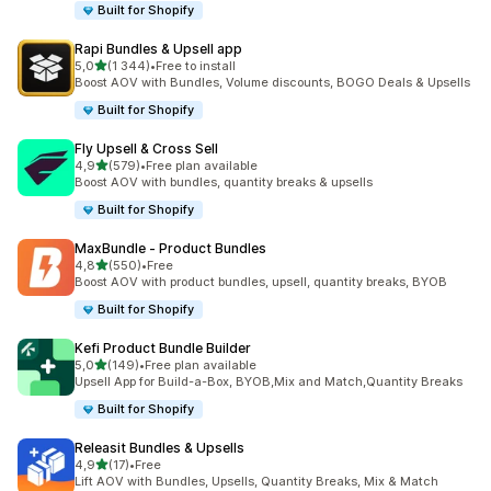
Built for Shopify
Rapi Bundles & Upsell app
na 5 gwiazdek
5,0
(1 344)
•
Free to install
Łączna liczba recenzji: 1344
Boost AOV with Bundles, Volume discounts, BOGO Deals & Upsells
Built for Shopify
Fly Upsell & Cross Sell
na 5 gwiazdek
4,9
(579)
•
Free plan available
Łączna liczba recenzji: 579
Boost AOV with bundles, quantity breaks & upsells
Built for Shopify
MaxBundle ‑ Product Bundles
na 5 gwiazdek
4,8
(550)
•
Free
Łączna liczba recenzji: 550
Boost AOV with product bundles, upsell, quantity breaks, BYOB
Built for Shopify
Kefi Product Bundle Builder
na 5 gwiazdek
5,0
(149)
•
Free plan available
Łączna liczba recenzji: 149
Upsell App for Build-a-Box, BYOB,Mix and Match,Quantity Breaks
Built for Shopify
Releasit Bundles & Upsells
na 5 gwiazdek
4,9
(17)
•
Free
Łączna liczba recenzji: 17
Lift AOV with Bundles, Upsells, Quantity Breaks, Mix & Match