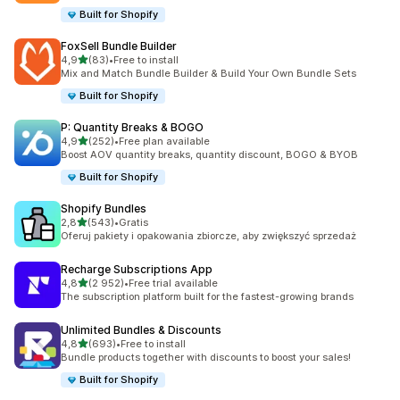
Built for Shopify
FoxSell Bundle Builder
na 5 gwiazdek
4,9
(83)
•
Free to install
Łączna liczba recenzji: 83
Mix and Match Bundle Builder & Build Your Own Bundle Sets
Built for Shopify
P: Quantity Breaks & BOGO
na 5 gwiazdek
4,9
(252)
•
Free plan available
Łączna liczba recenzji: 252
Boost AOV quantity breaks, quantity discount, BOGO & BYOB
Built for Shopify
Shopify Bundles
na 5 gwiazdek
2,8
(543)
•
Gratis
Łączna liczba recenzji: 543
Oferuj pakiety i opakowania zbiorcze, aby zwiększyć sprzedaż
Recharge Subscriptions App
na 5 gwiazdek
4,8
(2 952)
•
Free trial available
Łączna liczba recenzji: 2952
The subscription platform built for the fastest-growing brands
Unlimited Bundles & Discounts
na 5 gwiazdek
4,8
(693)
•
Free to install
Łączna liczba recenzji: 693
Bundle products together with discounts to boost your sales!
Built for Shopify