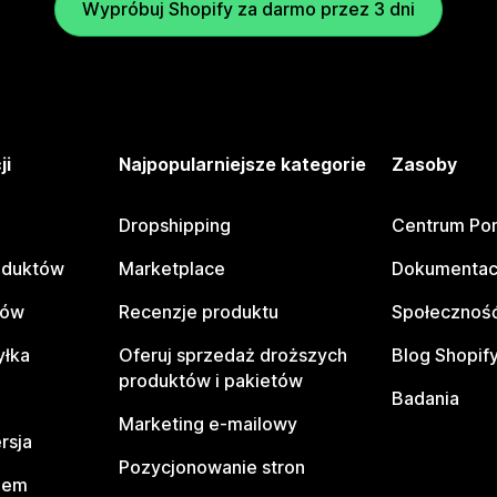
Wypróbuj Shopify za darmo przez 3 dni
ji
Najpopularniejsze kategorie
Zasoby
Dropshipping
Centrum Po
oduktów
Marketplace
Dokumentac
tów
Recenzje produktu
Społeczność
yłka
Oferuj sprzedaż droższych
Blog Shopif
produktów i pakietów
Badania
Marketing e-mailowy
rsja
Pozycjonowanie stron
pem