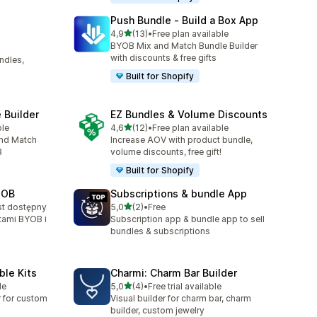
e
Push Bundle ‑ Build a Box App
na 5 gwiazdek
4,9
(13)
•
Free plan available
Łączna liczba recenzji: 13
BYOB Mix and Match Bundle Builder
with discounts & free gifts
ndles,
Built for Shopify
 Builder
EZ Bundles & Volume Discounts
na 5 gwiazdek
ble
4,6
(12)
•
Free plan available
Łączna liczba recenzji: 12
and Match
Increase AOV with product bundle,
B
volume discounts, free gift!
Built for Shopify
YOB
Subscriptions & bundle App
na 5 gwiazdek
st dostępny
5,0
(2)
•
Free
Łączna liczba recenzji: 2
tami BYOB i
Subscription app & bundle app to sell
bundles & subscriptions
le Kits
Charmi: Charm Bar Builder
na 5 gwiazdek
le
5,0
(4)
•
Free trial available
Łączna liczba recenzji: 4
r for custom
Visual builder for charm bar, charm
builder, custom jewelry