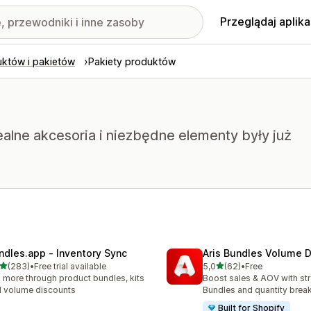
Przeglądaj aplika
uktów i pakietów
Pakiety produktów
alne akcesoria i niezbędne elementy były już
ndles.app ‑ Inventory Sync
Aris Bundles Volume 
na 5 gwiazdek
na 5 gwiazdek
(283)
•
Free trial available
5,0
(62)
•
Free
zna liczba recenzji: 283
Łączna liczba recenzji: 62
l more through product bundles, kits
Boost sales & AOV with str
 volume discounts
Bundles and quantity brea
Built for Shopify