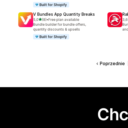
Built for Shopify
V Bundles App Quantity Breaks
Ra
na 5 gwiazdek
5,0
(8)
•
Free plan available
3,6
Łączna liczba recenzji: 8
Łąc
Bundle builder for bundle offers,
Bun
quantity discounts & upsells
and
Built for Shopify
Poprzednie
Chc