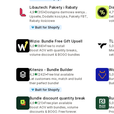
Libautech: Pakiety i Rabaty
Di
na 5 gwiazdek
4,9
(35)
•
Dostępna darmowa wersja próbna
4,7
Łączna liczba recenzji: 35
Łąc
Upselle, Dodatki koszyka, Pakiety FBT,
Set
Rabaty ilościowe
vol
Built for Shopify
Wizio: Bundle Free Gift Upsell
TL
na 5 gwiazdek
5,0
(68)
•
Free to install
5,0
Łączna liczba recenzji: 68
Łąc
Boost AOV with quantity breaks,
Mix
volume discount & BOGO bundles
set
Kitenzo ‑ Bundle Builder
Wo
na 5 gwiazdek
4,3
(242)
•
Free trial available
5,0
Łączna liczba recenzji: 242
Łąc
Let customers mix, match and build
Bun
their perfect bundle!
Bui
Built for Shopify
Bundle discount quantity break
Ru
na 5 gwiazdek
4,6
(21)
•
Free plan available
5,0
Łączna liczba recenzji: 21
Łąc
Boost AOV with bundles, volume
Mix
discounts & BOGO. Free forever.
Pro