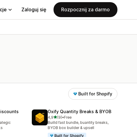
cje
Zaloguj się
Rozpocznij za darmo
Built for Shopify
Discounts
Oxify Quantity Breaks & BYOB
na 5 gwiazdek
4,9
(9)
•
Free
Łączna liczba recenzji: 9
ategic
Builld fast bundle, buantity breaks,
ks
BYOB box builder & upsell
Built for Shopify