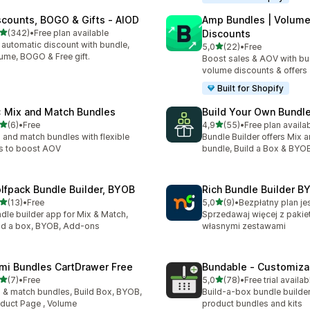
scounts, BOGO & Gifts ‑ AIOD
Amp Bundles | Volum
na 5 gwiazdek
(342)
•
Free plan available
Discounts
zna liczba recenzji: 342
 automatic discount with bundle,
na 5 gwiazdek
5,0
(22)
•
Free
Łączna liczba recenzji: 22
ume, BOGO & Free gift.
Boost sales & AOV with bu
volume discounts & offers
Built for Shopify
: Mix and Match Bundles
Build Your Own Bundle
na 5 gwiazdek
na 5 gwiazdek
(6)
•
Free
4,9
(55)
•
Free plan availa
zna liczba recenzji: 6
Łączna liczba recenzji: 55
 and match bundles with flexible
Bundle Builder offers Mix 
s to boost AOV
bundle, Build a Box & BYO
lfpack Bundle Builder, BYOB
Rich Bundle Builder B
na 5 gwiazdek
na 5 gwiazdek
(13)
•
Free
5,0
(9)
•
Bezpłatny plan je
zna liczba recenzji: 13
Łączna liczba recenzji: 9
dle builder app for Mix & Match,
Sprzedawaj więcej z pakie
ld a box, BYOB, Add-ons
własnymi zestawami
mi Bundles CartDrawer Free
Bundable ‑ Customizab
na 5 gwiazdek
na 5 gwiazdek
(7)
•
Free
5,0
(78)
•
Free trial availab
zna liczba recenzji: 7
Łączna liczba recenzji: 78
 & match bundles, Build Box, BYOB,
Build-a-box bundle builde
duct Page , Volume
product bundles and kits