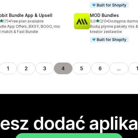
Built for Shopify
bbit Bundle App & Upsell
MOD Bundles
na 5 gwiazdek
na 5 gwiazdek
(7)
•
Free plan available
5,0
(21)
•
zna liczba recenzji: 7
Łączna liczba recenzji: 21
dle App Offers, BXGY, BOGO, mix
Buduj płynne pakiety mix &
 match & Fast Bundle
kreator zestawów
Built for Shopify
1
2
3
4
5
6
…
esz dodać aplika