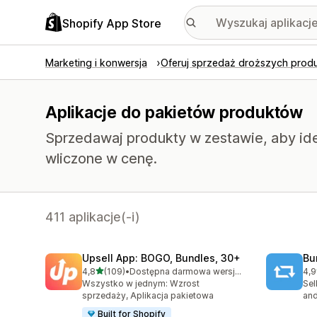
Shopify App Store
Marketing i konwersja
Oferuj sprzedaż droższych prod
Aplikacje do pakietów produktów
Sprzedawaj produkty w zestawie, aby ide
wliczone w cenę.
411 aplikacje(-i)
Upsell App: BOGO, Bundles, 30+
Bu
na 5 gwiazdek
4,8
(109)
•
Dostępna darmowa wersja próbna
4,9
Łączna liczba recenzji: 109
Łąc
Wszystko w jednym: Wzrost
Sel
sprzedaży, Aplikacja pakietowa
and
Built for Shopify