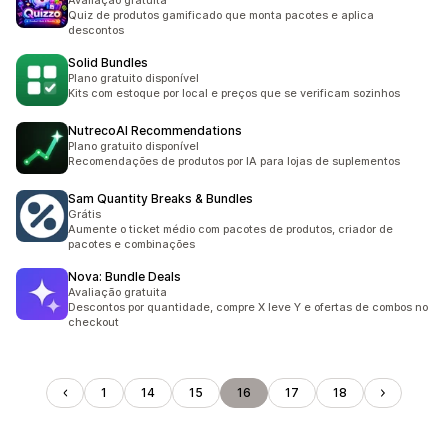
Avaliação gratuita
Quiz de produtos gamificado que monta pacotes e aplica
descontos
Solid Bundles
Plano gratuito disponível
Kits com estoque por local e preços que se verificam sozinhos
NutrecoAI Recommendations
Plano gratuito disponível
Recomendações de produtos por IA para lojas de suplementos
Sam Quantity Breaks & Bundles
Grátis
Aumente o ticket médio com pacotes de produtos, criador de
pacotes e combinações
Nova: Bundle Deals
Avaliação gratuita
Descontos por quantidade, compre X leve Y e ofertas de combos no
checkout
1
14
15
16
17
18