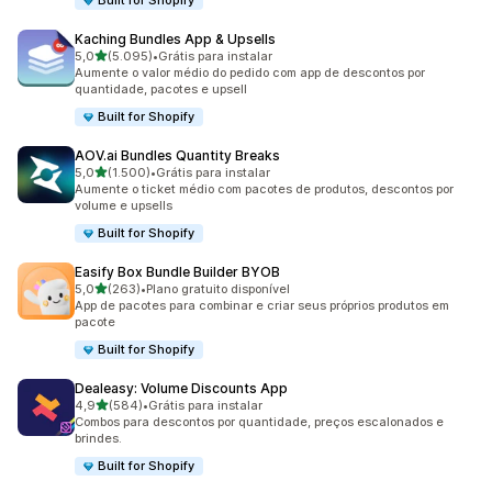
Built for Shopify
Kaching Bundles App & Upsells
de 5 estrelas
5,0
(5.095)
•
Grátis para instalar
5095 avaliações ao todo
Aumente o valor médio do pedido com app de descontos por
quantidade, pacotes e upsell
Built for Shopify
AOV.ai Bundles Quantity Breaks
de 5 estrelas
5,0
(1.500)
•
Grátis para instalar
1500 avaliações ao todo
Aumente o ticket médio com pacotes de produtos, descontos por
volume e upsells
Built for Shopify
Easify Box Bundle Builder BYOB
de 5 estrelas
5,0
(263)
•
Plano gratuito disponível
263 avaliações ao todo
App de pacotes para combinar e criar seus próprios produtos em
pacote
Built for Shopify
Dealeasy: Volume Discounts App
de 5 estrelas
4,9
(584)
•
Grátis para instalar
584 avaliações ao todo
Combos para descontos por quantidade, preços escalonados e
brindes.
Built for Shopify