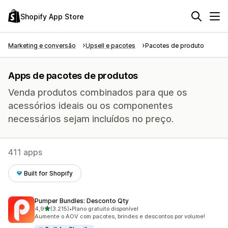
Shopify App Store
Marketing e conversão
Upsell e pacotes
Pacotes de produto
Apps de pacotes de produtos
Venda produtos combinados para que os
acessórios ideais ou os componentes
necessários sejam incluídos no preço.
411 apps
Built for Shopify
Pumper Bundles: Desconto Qty
de 5 estrelas
4,9
(3.215)
•
Plano gratuito disponível
3215 avaliações ao todo
Aumente o AOV com pacotes, brindes e descontos por volume!