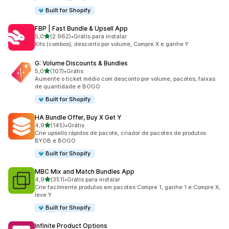
Built for Shopify
FBP | Fast Bundle & Upsell App
de 5 estrelas
5,0
(2.962)
•
Grátis para instalar
2962 avaliações ao todo
Kits (combos), desconto por volume, Compre X e ganhe Y
G: Volume Discounts & Bundles
de 5 estrelas
5,0
(107)
•
Grátis
107 avaliações ao todo
Aumente o ticket médio com desconto por volume, pacotes, faixas
de quantidade e BOGO
Built for Shopify
HA Bundle Offer, Buy X Get Y
de 5 estrelas
4,9
(145)
•
Grátis
145 avaliações ao todo
Crie upsells rápidos de pacote, criador de pacotes de produtos
BYOB e BOGO
Built for Shopify
MBC Mix and Match Bundles App
de 5 estrelas
4,9
(351)
•
Grátis para instalar
351 avaliações ao todo
Crie facilmente produtos em pacotes Compre 1, ganhe 1 e Compre X,
leve Y
Built for Shopify
Infinite Product Options