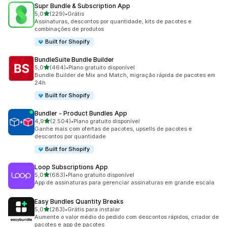
Supr Bundle & Subscription App
de 5 estrelas
5,0
(229)
•
Grátis
229 avaliações ao todo
Assinaturas, descontos por quantidade, kits de pacotes e
combinações de produtos
Built for Shopify
BundleSuite Bundle Builder
de 5 estrelas
5,0
(464)
•
Plano gratuito disponível
464 avaliações ao todo
Bundle Builder de Mix and Match, migração rápida de pacotes em
24h
Built for Shopify
Bundler ‑ Product Bundles App
de 5 estrelas
4,9
(2.504)
•
Plano gratuito disponível
2504 avaliações ao todo
Ganhe mais com ofertas de pacotes, upsells de pacotes e
descontos por quantidade
Built for Shopify
Loop Subscriptions App
de 5 estrelas
5,0
(683)
•
Plano gratuito disponível
683 avaliações ao todo
App de assinaturas para gerenciar assinaturas em grande escala
Easy Bundles Quantity Breaks
de 5 estrelas
5,0
(283)
•
Grátis para instalar
283 avaliações ao todo
Aumente o valor médio do pedido com descontos rápidos, criador de
pacotes e app de pacotes