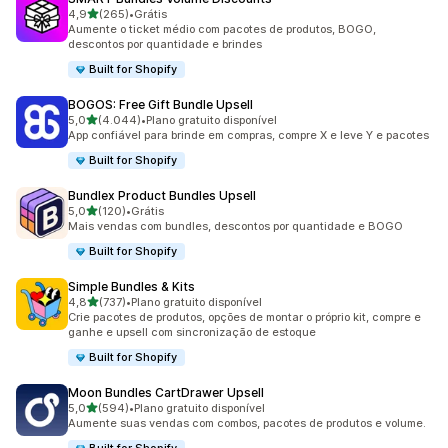
de 5 estrelas
4,9
(265)
•
Grátis
265 avaliações ao todo
Aumente o ticket médio com pacotes de produtos, BOGO,
descontos por quantidade e brindes
Built for Shopify
BOGOS: Free Gift Bundle Upsell
de 5 estrelas
5,0
(4.044)
•
Plano gratuito disponível
4044 avaliações ao todo
App confiável para brinde em compras, compre X e leve Y e pacotes
Built for Shopify
Bundlex Product Bundles Upsell
de 5 estrelas
5,0
(120)
•
Grátis
120 avaliações ao todo
Mais vendas com bundles, descontos por quantidade e BOGO
Built for Shopify
Simple Bundles & Kits
de 5 estrelas
4,8
(737)
•
Plano gratuito disponível
737 avaliações ao todo
Crie pacotes de produtos, opções de montar o próprio kit, compre e
ganhe e upsell com sincronização de estoque
Built for Shopify
Moon Bundles CartDrawer Upsell
de 5 estrelas
5,0
(594)
•
Plano gratuito disponível
594 avaliações ao todo
Aumente suas vendas com combos, pacotes de produtos e volume.