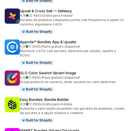
Built for Shopify
Upsell & Cross Sell — Selleasy
de 5 estrelas
4,9
(2.485)
•
Grátis para instalar
2485 avaliações ao todo
Pacotes de produtos comprados juntos com frequência e upsell no
carrinho, impulsione o AOV
Built for Shopify
Appstle℠ Bundles App & Upsells
de 5 estrelas
5,0
(1.000)
•
Plano gratuito disponível
1000 avaliações ao todo
Maximize o AOV com pacotes, desconto por volume, upsells e
BOGO
Built for Shopify
GLO Color Swatch Variant Image
de 5 estrelas
5,0
(1.690)
•
Plano gratuito disponível
1690 avaliações ao todo
Group products as variants, show variants as color swatches
Built for Shopify
Easy Bundles: Bundle Builder
de 5 estrelas
4,9
(1.089)
•
Grátis para instalar
1089 avaliações ao todo
Aumente o valor médio do pedido com pacotes de produtos, criador
de pacotes e a opção misture e combine
Built for Shopify
SMART Bundles Volume Discounts