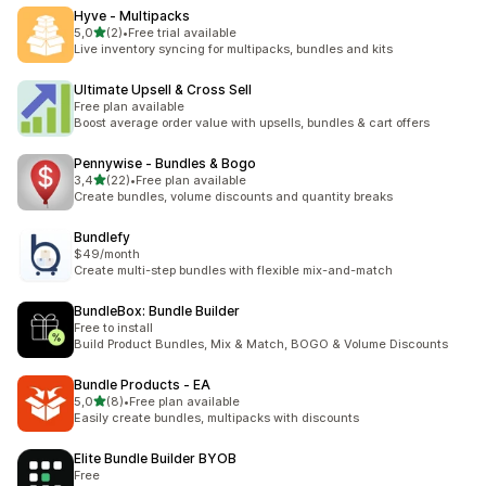
Hyve ‑ Multipacks
de 5 estrelas
5,0
(2)
•
Free trial available
2 total de avaliações
Live inventory syncing for multipacks, bundles and kits
Ultimate Upsell & Cross Sell
Free plan available
Boost average order value with upsells, bundles & cart offers
Pennywise ‑ Bundles & Bogo
de 5 estrelas
3,4
(22)
•
Free plan available
22 total de avaliações
Create bundles, volume discounts and quantity breaks
Bundlefy
$49/month
Create multi-step bundles with flexible mix-and-match
BundleBox: Bundle Builder
Free to install
Build Product Bundles, Mix & Match, BOGO & Volume Discounts
Bundle Products ‑ EA
de 5 estrelas
5,0
(8)
•
Free plan available
8 total de avaliações
Easily create bundles, multipacks with discounts
Elite Bundle Builder BYOB
Free