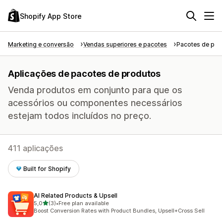
Shopify App Store
Marketing e conversão
Vendas superiores e pacotes
Pacotes de pro
Aplicações de pacotes de produtos
Venda produtos em conjunto para que os
acessórios ou componentes necessários
estejam todos incluídos no preço.
411 aplicações
Built for Shopify
AI Related Products & Upsell
de 5 estrelas
5,0
(3)
•
Free plan available
3 total de avaliações
Boost Conversion Rates with Product Bundles, Upsell+Cross Sell