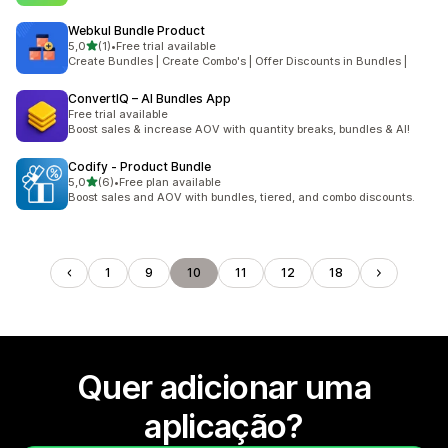
Webkul Bundle Product
de 5 estrelas
5,0
(1)
•
Free trial available
1 total de avaliações
Create Bundles | Create Combo's | Offer Discounts in Bundles |
ConvertIQ – AI Bundles App
Free trial available
Boost sales & increase AOV with quantity breaks, bundles & AI!
Codify ‑ Product Bundle
de 5 estrelas
5,0
(6)
•
Free plan available
6 total de avaliações
Boost sales and AOV with bundles, tiered, and combo discounts.
1
9
10
11
12
18
Quer adicionar uma
aplicação?