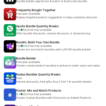
Bundle builder app for mix & match or build a box bundle
Frequently Bought Together
Free plan available
Display targeted product suggestion to help customers discover
Apollo Bundle Quantity Breaks
de 5 estrelas
5,0
(2)
•
Free trial available
2 total de avaliações
Offer bundle discounts, volume discounts ＆ tiered pricing
Bundilo: Build Your Own Bundle
de 5 estrelas
5,0
(4)
•
Free trial available
4 total de avaliações
Create mix and match bundles with a BYOB bundle builder
Bundle Builder
Free plan available
Create custom product bundles to enhance order value and sales
Radius Bundles Quantity Breaks
Free
Volume discounts, free gifts, Buy X Get Y & quantity breaks
Packer: Mix and Match Products
de 5 estrelas
4,7
(2)
•
Free trial available
2 total de avaliações
Create Custom Bundles with Discounts on Added Products