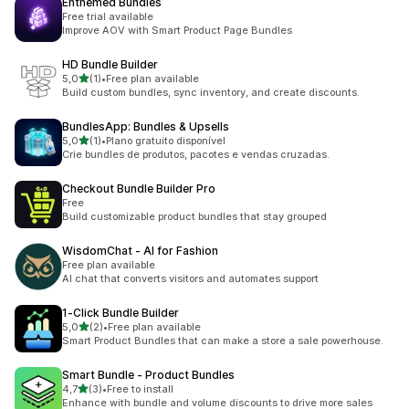
Enthemed Bundles
Free trial available
Improve AOV with Smart Product Page Bundles
HD Bundle Builder
de 5 estrelas
5,0
(1)
•
Free plan available
1 total de avaliações
Build custom bundles, sync inventory, and create discounts.
BundlesApp: Bundles & Upsells
de 5 estrelas
5,0
(1)
•
Plano gratuito disponível
1 total de avaliações
Crie bundles de produtos, pacotes e vendas cruzadas.
Checkout Bundle Builder Pro
Free
Build customizable product bundles that stay grouped
WisdomChat ‑ AI for Fashion
Free plan available
AI chat that converts visitors and automates support
1‑Click Bundle Builder
de 5 estrelas
5,0
(2)
•
Free plan available
2 total de avaliações
Smart Product Bundles that can make a store a sale powerhouse.
Smart Bundle ‑ Product Bundles
de 5 estrelas
4,7
(3)
•
Free to install
3 total de avaliações
Enhance with bundle and volume discounts to drive more sales