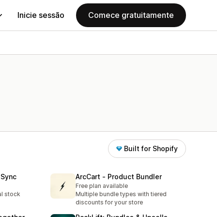
Inicie sessão
Comece gratuitamente
Built for Shopify
 Sync
ArcCart ‑ Product Bundler
Free plan available
l stock
Multiple bundle types with tiered
discounts for your store