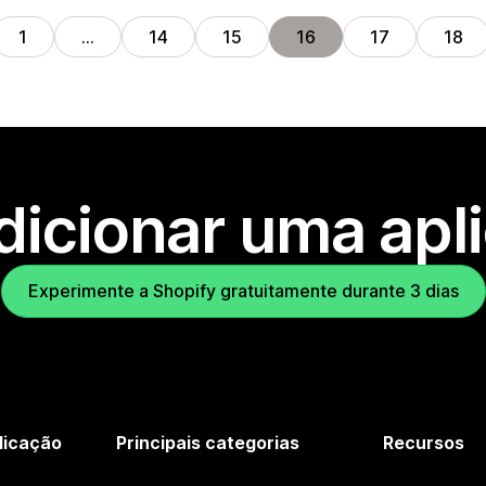
1
…
14
15
16
17
18
dicionar uma apl
Experimente a Shopify gratuitamente durante 3 dias
licação
Principais categorias
Recursos