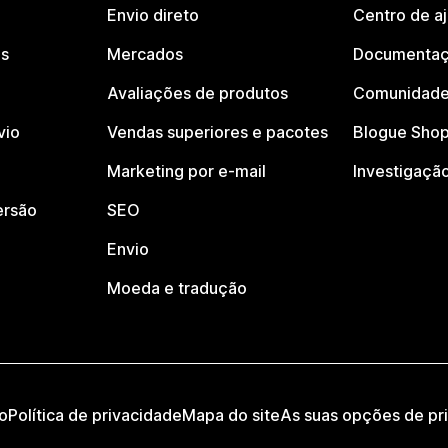
Envio direto
Centro de a
os
Mercados
Documentaç
Avaliações de produtos
Comunidade
vio
Vendas superiores e pacotes
Blogue Shop
Marketing por e-mail
Investigaçã
ersão
SEO
Envio
Moeda e tradução
o
Política de privacidade
Mapa do site
As suas opções de pr