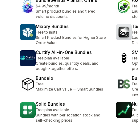
BundleGenius ‑ Smart Offers
Ak
$4.99/month
Fre
Smart product bundles and tiered
Lau
volume discounts
sto
Mixory Bundles
Ta
Free to install
Fre
Smart Product Bundles for Higher Store
Lau
Order Value
Dis
Curtify All‑in‑One Bundles
SM
Free plan available
Fre
Create bundles, quantity deals, and
Opt
bought-together offers.
pro
Bundelo
Bu
Free
Fre
Maximize Cart Value — Smart Bundles
Cre
inv
Solid Bundles
Nu
Free plan available
Fre
Bundles with per-location stock and
AI 
self-checking prices
sup