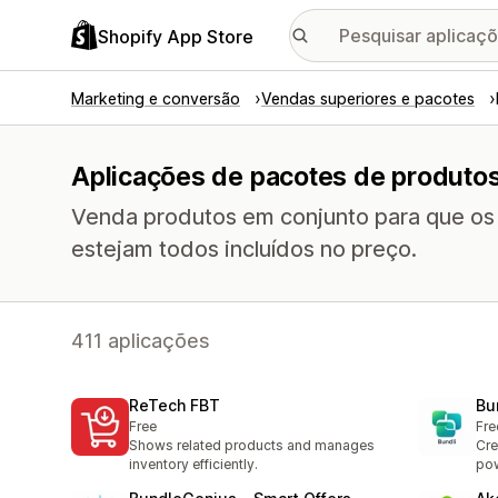
Shopify App Store
Marketing e conversão
Vendas superiores e pacotes
Aplicações de pacotes de produto
Venda produtos em conjunto para que os
estejam todos incluídos no preço.
411 aplicações
ReTech FBT
Bu
Free
Fre
Shows related products and manages
Cre
inventory efficiently.
po