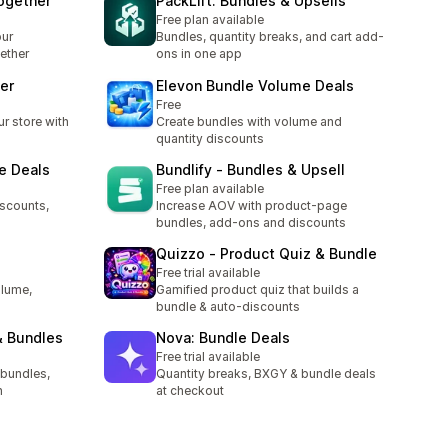
ogether
PackLift: Bundles & Upsells
Free plan available
our
Bundles, quantity breaks, and cart add-
ether
ons in one app
der
Elevon Bundle Volume Deals
Free
r store with
Create bundles with volume and
quantity discounts
e Deals
Bundlify ‑ Bundles & Upsell
Free plan available
iscounts,
Increase AOV with product-page
bundles, add-ons and discounts
Quizzo ‑ Product Quiz & Bundle
Free trial available
olume,
Gamified product quiz that builds a
bundle & auto-discounts
& Bundles
Nova: Bundle Deals
Free trial available
 bundles,
Quantity breaks, BXGY & bundle deals
h
at checkout