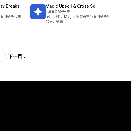
ity Breaks
Magic Upsell & Cross Sell
星（满分 5 星）
4.6
(16)
•
免费
总共 16 条评论
追加销售和免
使用一键式 Magic 交叉销售与追加销售组
合提升销量
下一页