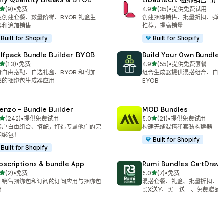
星（满分 5 星）
星（满分 5 星）
(9)
•
免费
4.9
(35)
•
提供免费试用
 9 条评论
总共 35 条评论
速创建套餐、数量阶梯、BYOB 礼盒生
创建捆绑销售、批量折扣、弹
器和追加销售
推荐，提高销量
Built for Shopify
Built for Shopify
lfpack Bundle Builder, BYOB
Build Your Own Bundle
星（满分 5 星）
星（满分 5 星）
(13)
•
免费
4.9
(55)
•
提供免费套餐
 13 条评论
总共 55 条评论
持自由搭配、自选礼盒、BYOB 和附加
组合生成器提供混搭组合、自
品的捆绑包生成器应用
BYOB
tenzo ‑ Bundle Builder
MOD Bundles
星（满分 5 星）
星（满分 5 星）
(242)
•
提供免费试用
5.0
(21)
•
提供免费试用
 242 条评论
总共 21 条评论
客户自由组合、搭配，打造专属他们的完
构建无缝混搭和套装构建器
捆绑包！
Built for Shopify
Built for Shopify
bscriptions & bundle App
Rumi Bundles CartDr
星（满分 5 星）
星（满分 5 星）
(2)
•
免费
5.0
(7)
•
免费
 2 条评论
总共 7 条评论
于销售捆绑包和订阅的订阅应用与捆绑包
混搭套餐、礼盒、批量折扣、
用
买X送Y、买一送一、免费赠