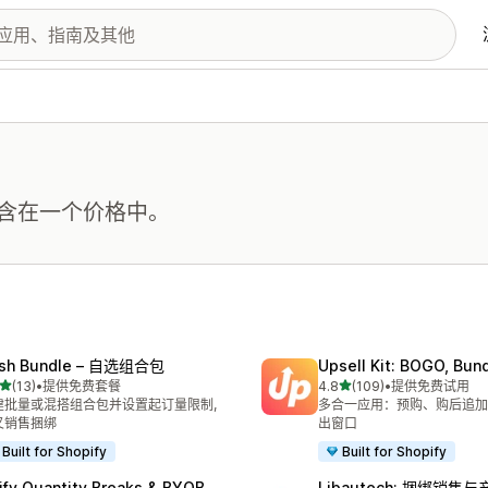
含在一个价格中。
sh Bundle – 自选组合包
Upsell Kit: BOGO, Bun
星（满分 5 星）
星（满分 5 星）
(13)
•
提供免费套餐
4.8
(109)
•
提供免费试用
 13 条评论
总共 109 条评论
建批量或混搭组合包并设置起订量限制,
多合一应用：预购、购后追加
叉销售捆绑
出窗口
Built for Shopify
Built for Shopify
ify Quantity Breaks & BYOB
Libautech: 捆绑销售