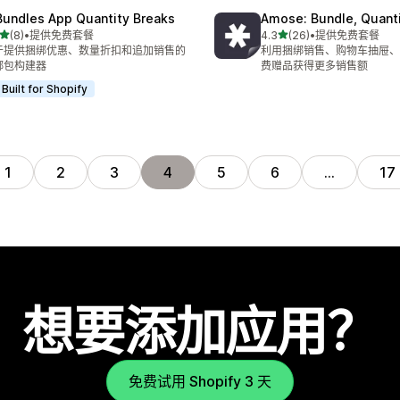
Bundles App Quantity Breaks
Amose: Bundle, Quant
星（满分 5 星）
星（满分 5 星）
(8)
•
提供免费套餐
4.3
(26)
•
提供免费套餐
 8 条评论
总共 26 条评论
于提供捆绑优惠、数量折扣和追加销售的
利用捆绑销售、购物车抽屉、
绑包构建器
费赠品获得更多销售额
Built for Shopify
1
2
3
4
5
6
…
17
想要添加应用？
免费试用 Shopify 3 天