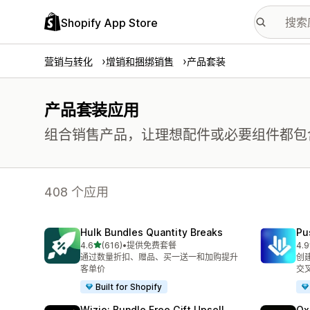
Shopify App Store
营销与转化
增销和捆绑销售
产品套装
产品套装应用
组合销售产品，让理想配件或必要组件都包
408 个应用
Hulk Bundles Quantity Breaks
Pu
星（满分 5 星）
4.6
(616)
•
提供免费套餐
4.9
总共 616 条评论
总共
通过数量折扣、赠品、买一送一和加购提升
创
客单价
交
Built for Shopify
Wizio: Bundle Free Gift Upsell
Ox