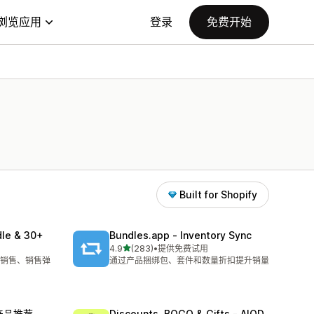
浏览应用
登录
免费开始
Built for Shopify
dle & 30+
Bundles.app ‑ Inventory Sync
星（满分 5 星）
4.9
(283)
•
提供免费试用
总共 283 条评论
销售、销售弹
通过产品捆绑包、套件和数量折扣提升销量
与产品推荐
Discounts, BOGO & Gifts ‑ AIOD