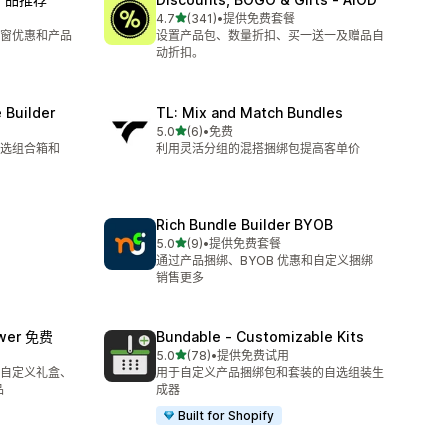
星（满分 5 星）
4.7
(341)
•
提供免费套餐
总共 341 条评论
窗优惠和产品
设置产品包、数量折扣、买一送一及赠品自
动折扣。
 Builder
TL: Mix and Match Bundles
星（满分 5 星）
5.0
(6)
•
免费
总共 6 条评论
选组合箱和
利用灵活分组的混搭捆绑包提高客单价
Rich Bundle Builder BYOB
星（满分 5 星）
5.0
(9)
•
提供免费套餐
总共 9 条评论
通过产品捆绑、BYOB 优惠和自定义捆绑
销售更多
awer 免费
Bundable ‑ Customizable Kits
星（满分 5 星）
5.0
(78)
•
提供免费试用
总共 78 条评论
自定义礼盒、
用于自定义产品捆绑包和套装的自选组装生
品
成器
Built for Shopify