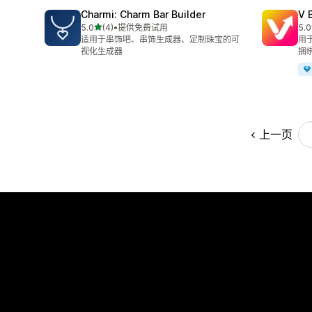
Charmi: Charm Bar Builder
V 
星（满分 5 星）
5.0
(4)
•
提供免费试用
5.0
总共 4 条评论
总共
适用于串饰吧、串饰生成器、定制珠宝的可
用
视化生成器
捆
上一页