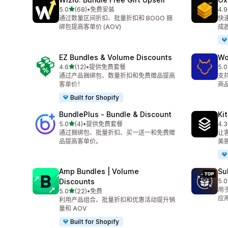
星（满分 5 星）
5.0
(68)
•
免费安装
4.9
总共 68 条评论
总共
通过数量区间折扣、批量折扣和 BOGO 捆
快
绑包提高客单价 (AOV)
成
EZ Bundles & Volume Discounts
Wo
星（满分 5 星）
4.6
(12)
•
提供免费套餐
5.0
总共 12 条评论
总共
通过产品捆绑包、数量折扣和免费赠品提高
支
客单价！
商
Built for Shopify
BundlePlus ‑ Bundle & Discount
Ki
星（满分 5 星）
5.0
(4)
•
提供免费套餐
4.3
总共 4 条评论
总共
通过捆绑包、批量折扣、买一送一和免费赠
让
品提高客单价。
美
Amp Bundles | Volume
Su
Discounts
5.0
总共
用
星（满分 5 星）
5.0
(22)
•
免费
总共 22 条评论
应
利用产品组合、批量折扣和优惠活动提升销
量和 AOV
Built for Shopify