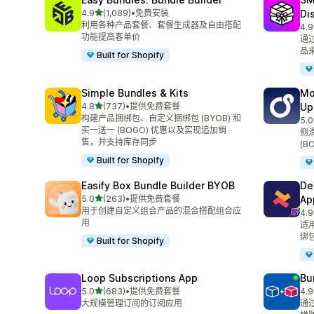
星（满分 5 星）
4.9
(1,089)
•
免费安装
Di
总共 1089 条评论
利用各种产品套餐、套餐生成器及自由搭配
4.9
总共
功能提高客单价
通
品
Built for Shopify
Simple Bundles & Kits
Mo
星（满分 5 星）
4.8
(737)
•
提供免费套餐
Up
总共 737 条评论
构建产品捆绑包、自定义捆绑包 (BYOB) 和
5.0
总共
买一送一 (BOGO) 优惠以及实现追加销
侧
售，并支持库存同步
(B
Built for Shopify
Easify Box Bundle Builder BYOB
De
星（满分 5 星）
5.0
(263)
•
提供免费套餐
Ap
总共 263 条评论
用于创建自定义组合产品的混合搭配组合应
4.9
总共
用
适
绑
Built for Shopify
Loop Subscriptions App
Bu
星（满分 5 星）
5.0
(683)
•
提供免费套餐
4.9
总共 683 条评论
总共
大规模管理订阅的订阅应用
通