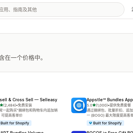
含在一个价格中。
sell & Cross Sell — Selleasy
Appstle℠ Bundles App
星（满分 5 星）
星（满分 5 星）
(2,484)
•
免费安装
5.0
(1,000)
•
提供免费套餐
 2484 条评论
总共 1000 条评论
经常一起购买”捆绑包和购物车内追加销
通过捆绑包、批量折扣、追加
，可提高客单价
一 (BOGO) 最大限度提高客单
Built for Shopify
Built for Shopify
ART Bundles Volume
BOGOS.io Free Gift B