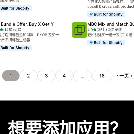
赚取更多收益
个性化AI智能产品推荐，一键Add
upsell & cross sell, produc
Built for Shopify
Built for Shopify
 Bundle Offer, Buy X Get Y
MBC Mix and Match B
星（满分 5 星）
星（满分 5 星）
(145)
•
免费
4.9
(351)
•
免费安装
 145 条评论
总共 351 条评论
速打造捆绑包追加销售、BYOB 及买一
轻松创建买一送一及“买 X 送
一产品捆绑包生成器
Built for Shopify
Built for Shopify
下一页
1
2
3
4
…
18
想要添加应用？