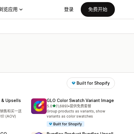
浏览应用
登录
免费开始
Built for Shopify
 & Upsells
GLO Color Swatch Variant Image
星（满分 5 星）
5.0
(1,689)
•
提供免费套餐
总共 1689 条评论
销售和买一送
Group products as variants, show
价 (AOV)
variants as color swatches
Built for Shopify
OGO
Bundlex Product Bundles Upsell