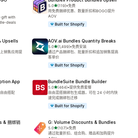
星（满分 5 星）
5.0
(119)
•
免费
总共 119 条评论
用免费捆绑优惠、数量折扣和BOGO提升
AOV
ft with
dle-deals
Built for Shopify
 Upsells
AOV.ai Bundles Quantity Breaks
星（满分 5 星）
5.0
(1,499)
•
免费安装
总共 1499 条评论
上销售应用提
通过产品捆绑包、批量折扣和追加销售提高
客单价
Built for Shopify
ption App
BundleSuite Bundle Builder
星（满分 5 星）
5.0
(464)
•
提供免费套餐
总共 464 条评论
自由搭配
自由混搭捆绑包生成器，可在 24 小时内快
速完成捆绑包迁移
Built for Shopify
lls & 捆绑销
G: Volume Discounts & Bundles
星（满分 5 星）
5.0
(107)
•
免费
总共 107 条评论
通过批量折扣、组合购、赠品和加购提升