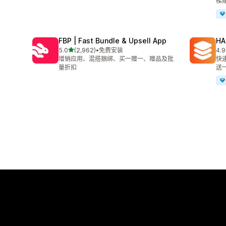
梯
FBP | Fast Bundle & Upsell App
HA
星（满分 5 星）
5.0
(2,962)
•
免费安装
4.9
总共 2962 条评论
总共
增销应用、混搭捆绑、买一赠一、赠品及批
快
量折扣
送