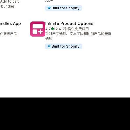
AOV
 to cart
t bundles
Built for Shopify
undles App
Infinite Product Options
星（满分 5 星）
4.7
(2,417)
•
提供免费试用
总共 2417 条评论
 Y”捆绑产品
针对产品选项、文本字段和附加产品的无限
选项
Built for Shopify