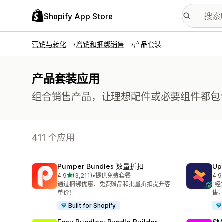
Shopify App Store
营销与转化
增销和捆绑销售
产品套装
产品套装应用
组合销售产品，让理想配件或必要组件都包
411 个应用
Pumper Bundles 数量折扣
Up
星（满分 5 星）
4.9
(3,211)
•
提供免费套餐
4.9
总共 3211 条评论
总共
通过捆绑优惠、免费赠品和批量折扣提升客
“
单价！
售
Built for Shopify
Easy Bundles: Bundle Builder
SM