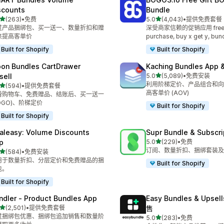
scounts
Bundle
星（满分 5 星）
星（满分 5 星）
(263)
•
免费
5.0
(4,043)
•
提供免费套餐
 263 条评论
总共 4043 条评论
过产品捆绑包、买一送一、数量折扣和赠
深受商家信赖的促销应用 free gi
来提高客单价
purchase, buy x get y, bun
Built for Shopify
Built for Shopify
on Bundles CartDrawer
Kaching Bundles App &
星（满分 5 星）
sell
5.0
(5,089)
•
免费安装
总共 5089 条评论
利用阶梯定价、产品组合和向
星（满分 5 星）
(594)
•
提供免费套餐
 594 条评论
高客单价 (AOV)
滑购物车、免费赠品、结账后、买一送一
OGO)、阶梯定价
Built for Shopify
Built for Shopify
aleasy: Volume Discounts
Supr Bundle & Subscri
星（满分 5 星）
p
5.0
(229)
•
免费
总共 229 条评论
订阅、数量折扣、捆绑套装及
星（满分 5 星）
(584)
•
免费安装
 584 条评论
用于数量折扣、分层定价和免费赠品的捆
Built for Shopify
包。
Built for Shopify
ndler ‑ Product Bundles App
Easy Bundles & Upse
星（满分 5 星）
(2,501)
•
提供免费套餐
售
 2501 条评论
过捆绑包优惠、捆绑包追加销售和数量阶
星（满分 5 星）
5.0
(283)
•
免费
总共 283 条评论