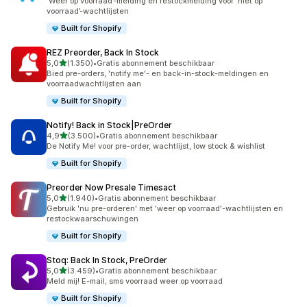
‘Weer op voorraad’-melding en restockmelding voor ‘niet op
voorraad’-wachtlijsten
Built for Shopify
REZ Preorder, Back In Stock
van 5 sterren
5,0
(1.350)
•
Gratis abonnement beschikbaar
1350 recensies in totaal
Bied pre-orders, 'notify me'- en back-in-stock-meldingen en
voorraadwachtlijsten aan
Built for Shopify
Notify! Back in Stock|PreOrder
van 5 sterren
4,9
(3.500)
•
Gratis abonnement beschikbaar
3500 recensies in totaal
De Notify Me! voor pre-order, wachtlijst, low stock & wishlist
Built for Shopify
Preorder Now Presale Timesact
van 5 sterren
5,0
(1.940)
•
Gratis abonnement beschikbaar
1940 recensies in totaal
Gebruik 'nu pre-orderen' met 'weer op voorraad'-wachtlijsten en
restockwaarschuwingen
Built for Shopify
Stoq: Back In Stock, PreOrder
van 5 sterren
5,0
(3.459)
•
Gratis abonnement beschikbaar
3459 recensies in totaal
Meld mij! E-mail, sms voorraad weer op voorraad
Built for Shopify