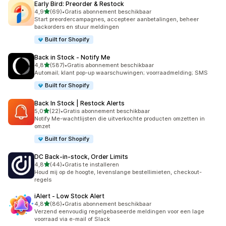
Early Bird: Preorder & Restock
van 5 sterren
4,9
(69)
•
Gratis abonnement beschikbaar
69 recensies in totaal
Start preordercampagnes, accepteer aanbetalingen, beheer
backorders en stuur meldingen
Built for Shopify
Back in Stock ‑ Notify Me
van 5 sterren
4,8
(587)
•
Gratis abonnement beschikbaar
587 recensies in totaal
Automail; klant pop-up waarschuwingen; voorraadmelding; SMS
Built for Shopify
Back In Stock | Restock Alerts
van 5 sterren
5,0
(22)
•
Gratis abonnement beschikbaar
22 recensies in totaal
Notify Me-wachtlijsten die uitverkochte producten omzetten in
omzet
Built for Shopify
DC Back‑in‑stock, Order Limits
van 5 sterren
4,8
(44)
•
Gratis te installeren
44 recensies in totaal
Houd mij op de hoogte, levenslange bestellimieten, checkout-
regels
iAlert ‑ Low Stock Alert
van 5 sterren
4,8
(86)
•
Gratis abonnement beschikbaar
86 recensies in totaal
Verzend eenvoudig regelgebaseerde meldingen voor een lage
voorraad via e-mail of Slack