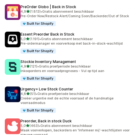
PreOrder Globo | Back in Stock
van 5 sterren
4,9
(1.813)
•
Gratis abonnement beschikbaar
1813 recensies in totaal
Pre-Order Now/Restock Alert/Coming Soon/Backorder/Out of Stock
Built for Shopify
Essent Preorder Back in Stock
van 5 sterren
5,0
(1.191)
•
Gratis abonnement beschikbaar
1191 recensies in totaal
Pre-ordermanager en voorverkoop met back-in-stock-wachtlijst
Built for Shopify
Stockie Inventory Management
van 5 sterren
4,9
(121)
•
Gratis proefperiode beschikbaar
121 recensies in totaal
Inkooporders en voorraadprognoses - Vul op tijd aan
Built for Shopify
Urgency+ Low Stock Counter
van 5 sterren
4,8
(51)
•
Gratis proefperiode beschikbaar
51 recensies in totaal
Creëer urgentie met de echte voorraad of de handmatige
voorraadmodus
Built for Shopify
Preorder, Back in stock Duck
van 5 sterren
5,0
(463)
•
Gratis abonnement beschikbaar
463 recensies in totaal
Maak voorverkopen, backorders en 'Informeer mij'-wachtlijsten voor
nieuwe voorraad