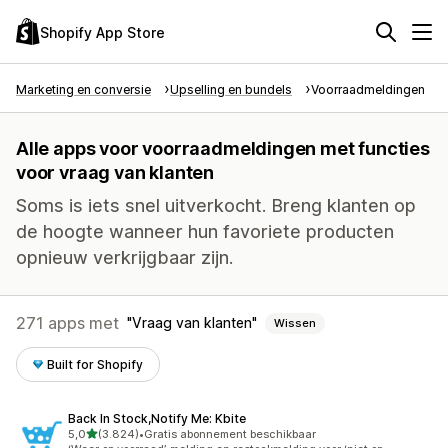
Shopify App Store
Marketing en conversie
Upselling en bundels
Voorraadmeldingen
Alle apps voor voorraadmeldingen met functies
voor vraag van klanten
Soms is iets snel uitverkocht. Breng klanten op
de hoogte wanneer hun favoriete producten
opnieuw verkrijgbaar zijn.
271 apps met
Vraag van klanten
Wissen
Built for Shopify
Back In Stock,Notify Me: Kbite
van 5 sterren
5,0
(3.824)
•
Gratis abonnement beschikbaar
3824 recensies in totaal