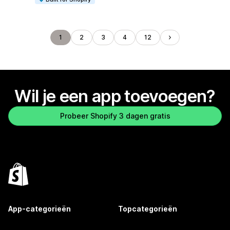
1
2
3
4
12
Wil je een app toevoegen?
Probeer Shopify 3 dagen gratis
App-categorieën
Topcategorieën