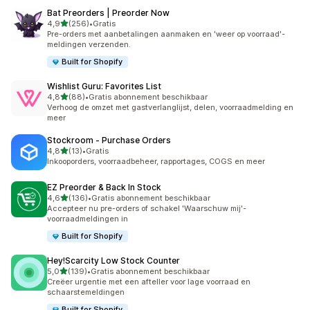
Bat Preorders | Preorder Now
van 5 sterren
4,9
(256)
•
Gratis
256 recensies in totaal
Pre-orders met aanbetalingen aanmaken en 'weer op voorraad'-
meldingen verzenden.
Built for Shopify
Wishlist Guru: Favorites List
van 5 sterren
4,8
(88)
•
Gratis abonnement beschikbaar
88 recensies in totaal
Verhoog de omzet met gastverlanglijst, delen, voorraadmelding en
meer
Stockroom ‑ Purchase Orders
van 5 sterren
4,8
(13)
•
Gratis
13 recensies in totaal
Inkooporders, voorraadbeheer, rapportages, COGS en meer
EZ Preorder & Back In Stock
van 5 sterren
4,6
(136)
•
Gratis abonnement beschikbaar
136 recensies in totaal
Accepteer nu pre-orders of schakel 'Waarschuw mij'-
voorraadmeldingen in
Built for Shopify
Hey!Scarcity Low Stock Counter
van 5 sterren
5,0
(139)
•
Gratis abonnement beschikbaar
139 recensies in totaal
Creëer urgentie met een afteller voor lage voorraad en
schaarstemeldingen
Built for Shopify