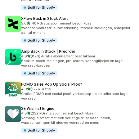
Built for Shopify
XFlow Back in Stock Alert
van 5 sterren
5,0
(48)
•
Gratis abonnement beschikbaar
48 recensies in totaal
'Weer op voorraad'-automatisering, restock-meldingen, onbeperkt
aantal e-mails
Built for Shopify
Amp Back in Stock | Preorder
van 5 sterren
4,9
(826)
•
Gratis abonnement beschikbaar
826 recensies in totaal
Back-in-stock-meldingen, pre-orders, verlanglijstjes en lage-
voorraad-badges
Built for Shopify
FOMO Sales Pop Up Social Proof
van 5 sterren
4,9
(172)
•
Gratis
172 recensies in totaal
Creëer FOMO met social proof, verkooppop-up en teller voor lage
voorraad
SE Wishlist Engine
van 5 sterren
4,8
(252)
•
Gratis abonnement beschikbaar
252 recensies in totaal
Verhoog je omzet met een verlanglijst: opslaan, delen,
waarschuwingen bij nieuwe voorraad en meer.
Built for Shopify