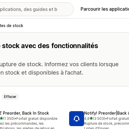
Parcourir les applicat
rtes de stock
e stock avec des fonctionnalités
rupture de stock. Informez vos clients lorsque
 stock et disponibles à l’achat.
Effacer
Z Preorder, Back In Stock
Notify! Preorder|Back 
étoile(s) sur 5
étoile(s) sur 5
(1 350)
•
Forfait gratuit disponible
4,9
(3 503)
•
Forfait gratui
0 avis au total
3503 avis au total
ez les précommandes, les
Rupture de stock, précom
ifications, les alertes de retour en
Listes d'Envies