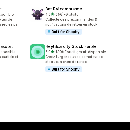
t
Bat Précommande
étoile(s) sur 5
isponible
4,9
(256)
•
Gratuite
256 avis au total
rtes de
Collecte des précommandes &
s règles par
notifications de retour en stock
Built for Shopify
assort
Hey!Scarcity Stock Faible
étoile(s) sur 5
disponible
5,0
(139)
•
Forfait gratuit disponible
139 avis au total
partiels et
Créez l'urgence avec compteur de
stock et alertes de rareté
Built for Shopify