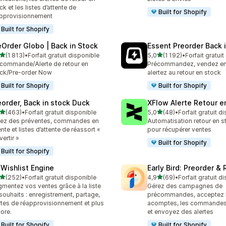
ck et les listes d’attente de
Built for Shopify
pprovisionnement
Built for Shopify
eOrder Globo | Back in Stock
Essent Preorder Back 
étoile(s) sur 5
étoile(s) sur 5
(1 813)
•
Forfait gratuit disponible
5,0
(1 192)
•
Forfait gratui
3 avis au total
1192 avis au total
commande/Alerte de retour en
Précommandez, vendez en 
ck/Pre-order Now
alertez au retour en stock
Built for Shopify
Built for Shopify
eorder, Back in stock Duck
XFlow Alerte Retour e
étoile(s) sur 5
étoile(s) sur 5
(463)
•
Forfait gratuit disponible
5,0
(48)
•
Forfait gratuit d
 avis au total
48 avis au total
ez des préventes, commandes en
Automatisation retour en st
ente et listes d’attente de réassort «
pour récupérer ventes
vertir »
Built for Shopify
Built for Shopify
 Wishlist Engine
Early Bird: Preorder &
étoile(s) sur 5
étoile(s) sur 5
(252)
•
Forfait gratuit disponible
4,9
(69)
•
Forfait gratuit d
 avis au total
69 avis au total
mentez vos ventes grâce à la liste
Gérez des campagnes de
souhaits : enregistrement, partage,
précommandes, acceptez 
rtes de réapprovisionnement et plus
acomptes, les commandes 
ore.
et envoyez des alertes
Built for Shopify
Built for Shopify