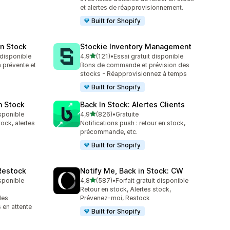
et alertes de réapprovisionnement.
Built for Shopify
in Stock
Stockie Inventory Management
étoile(s) sur 5
t disponible
4,9
(121)
•
Essai gratuit disponible
121 avis au total
prévente et
Bons de commande et prévision des
stocks - Réapprovisionnez à temps
Built for Shopify
n Stock
Back In Stock: Alertes Clients
étoile(s) sur 5
isponible
4,9
(826)
•
Gratuite
826 avis au total
ock, alertes
Notifications push : retour en stock,
précommande, etc.
Built for Shopify
 Restock
Notify Me, Back in Stock: CW
étoile(s) sur 5
isponible
4,8
(587)
•
Forfait gratuit disponible
587 avis au total
Retour en stock, Alertes stock,
les
Prévenez-moi, Restock
en attente
Built for Shopify