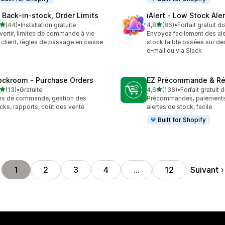
 Back‑in‑stock, Order Limits
iAlert ‑ Low Stock Aler
étoile(s) sur 5
étoile(s) sur 5
(44)
•
Installation gratuite
4,8
(86)
•
Forfait gratuit d
avis au total
86 avis au total
vertir, limites de commande à vie
Envoyez facilement des ale
 client, règles de passage en caisse
stock faible basées sur de
e-mail ou via Slack
ockroom ‑ Purchase Orders
EZ Précommande & Ré
étoile(s) sur 5
étoile(s) sur 5
(13)
•
Gratuite
4,6
(136)
•
Forfait gratuit 
avis au total
136 avis au total
s de commande, gestion des
Précommandes, paiements 
cks, rapports, coût des vente
alertes de stock, facile
Built for Shopify
Suivant
1
2
3
4
…
12