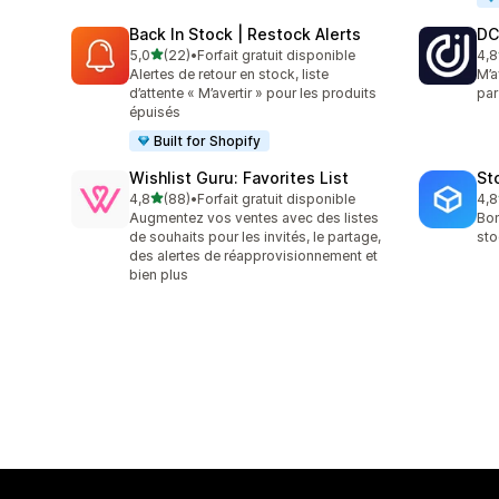
Back In Stock | Restock Alerts
DC
étoile(s) sur 5
5,0
(22)
•
Forfait gratuit disponible
4,8
22 avis au total
44 
Alertes de retour en stock, liste
M’a
d’attente « M’avertir » pour les produits
par
épuisés
Built for Shopify
Wishlist Guru: Favorites List
St
étoile(s) sur 5
4,8
(88)
•
Forfait gratuit disponible
4,8
88 avis au total
13 
Augmentez vos ventes avec des listes
Bon
de souhaits pour les invités, le partage,
sto
des alertes de réapprovisionnement et
bien plus