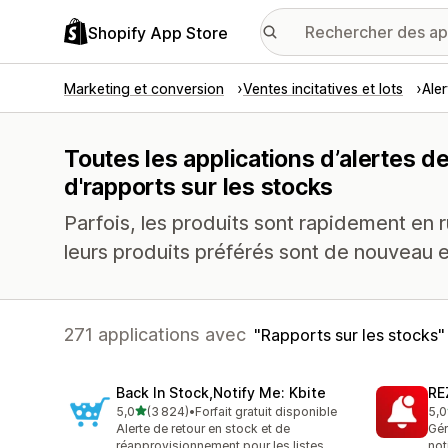
Shopify App Store
Marketing et conversion
Ventes incitatives et lots
Ale
Toutes les applications d’alertes d
d'rapports sur les stocks
Parfois, les produits sont rapidement en 
leurs produits préférés sont de nouveau en
271 applications avec
Rapports sur les stocks
Back In Stock,Notify Me: Kbite
RE
étoile(s) sur 5
5,0
(3 824)
•
Forfait gratuit disponible
5,0
3824 avis au total
135
Alerte de retour en stock et de
Gér
réapprovisionnement pour les listes
not