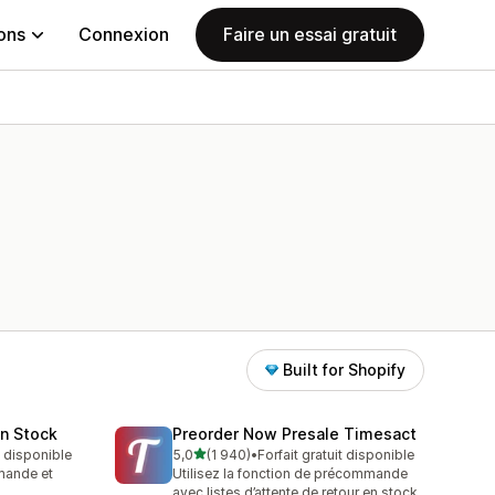
ions
Connexion
Faire un essai gratuit
Built for Shopify
in Stock
Preorder Now Presale Timesact
étoile(s) sur 5
t disponible
5,0
(1 940)
•
Forfait gratuit disponible
1940 avis au total
mande et
Utilisez la fonction de précommande
avec listes d’attente de retour en stock