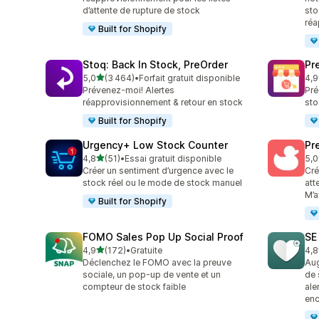
d’attente de rupture de stock
sto
réa
Built for Shopify
Stoq: Back In Stock, PreOrder
Pr
étoile(s) sur 5
5,0
(3 464)
•
Forfait gratuit disponible
4,9
3464 avis au total
181
Prévenez-moi! Alertes
Pré
réapprovisionnement & retour en stock
sto
Built for Shopify
Urgency+ Low Stock Counter
Pr
étoile(s) sur 5
4,8
(51)
•
Essai gratuit disponible
5,0
51 avis au total
463
Créer un sentiment d’urgence avec le
Cré
stock réel ou le mode de stock manuel
att
M’a
Built for Shopify
FOMO Sales Pop Up Social Proof
SE
étoile(s) sur 5
4,9
(172)
•
Gratuite
4,8
172 avis au total
252
Déclenchez le FOMO avec la preuve
Aug
sociale, un pop-up de vente et un
de 
compteur de stock faible
ale
enc