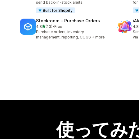
send back-in-stock alerts.
for
Built for Shopify
Stockroom ‑ Purchase Orders
iA
5つ星中
4.8
(13)
•
Free
4.8
合計レビュー数：13件
合
Purchase orders, inventory
Sen
management, reporting, COGS + more
via
使ってみ