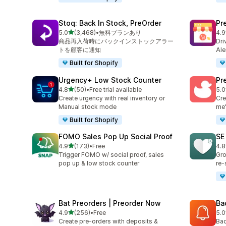
Stoq: Back In Stock, PreOrder
Pr
5つ星中
5.0
(3,468)
•
無料プランあり
4.9
合計レビュー数：3468件
合計
商品再入荷時にバックインストックアラー
Dri
トを顧客に通知
Ale
Built for Shopify
Urgency+ Low Stock Counter
Pr
5つ星中
4.8
(50)
•
Free trial available
5.0
合計レビュー数：50件
合
Create urgency with real inventory or
Cre
Manual stock mode
me'
Built for Shopify
FOMO Sales Pop Up Social Proof
SE
5つ星中
4.9
(173)
•
Free
4.8
合計レビュー数：173件
合
Trigger FOMO w/ social proof, sales
Gro
pop up & low stock counter
re-
Bat Preorders | Preorder Now
Ba
5つ星中
4.9
(256)
•
Free
5.0
合計レビュー数：256件
合
Create pre-orders with deposits &
Bac