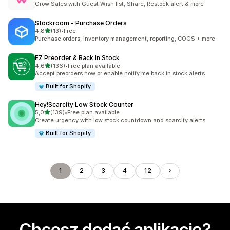
Grow Sales with Guest Wish list, Share, Restock alert & more
Stockroom ‑ Purchase Orders
na 5 gwiazdek
4,8
(13)
•
Free
Łączna liczba recenzji: 13
Purchase orders, inventory management, reporting, COGS + more
EZ Preorder & Back In Stock
na 5 gwiazdek
4,6
(136)
•
Free plan available
Łączna liczba recenzji: 136
Accept preorders now or enable notify me back in stock alerts
Built for Shopify
Hey!Scarcity Low Stock Counter
na 5 gwiazdek
5,0
(139)
•
Free plan available
Łączna liczba recenzji: 139
Create urgency with low stock countdown and scarcity alerts
Built for Shopify
1
2
3
4
12
Chcesz dodać aplikację?