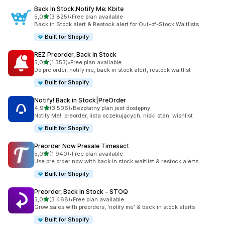
Back In Stock,Notify Me: Kbite
na 5 gwiazdek
5,0
(3 825)
•
Free plan available
Łączna liczba recenzji: 3825
Back in Stock alert & Restock alert for Out-of-Stock Waitlists
Built for Shopify
REZ Preorder, Back In Stock
na 5 gwiazdek
5,0
(1 353)
•
Free plan available
Łączna liczba recenzji: 1353
Do pre order, notify me, back in stock alert, restock waitlist
Built for Shopify
Notify! Back in Stock|PreOrder
na 5 gwiazdek
4,9
(3 506)
•
Bezpłatny plan jest dostępny
Łączna liczba recenzji: 3506
Notify Me!: preorder, lista oczekujących, niski stan, wishlist
Built for Shopify
Preorder Now Presale Timesact
na 5 gwiazdek
5,0
(1 940)
•
Free plan available
Łączna liczba recenzji: 1940
Use pre order now with back in stock waitlist & restock alerts
Built for Shopify
Preorder, Back In Stock ‑ STOQ
na 5 gwiazdek
5,0
(3 468)
•
Free plan available
Łączna liczba recenzji: 3468
Grow sales with preorders, 'notify me' & back in stock alerts
Built for Shopify