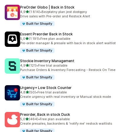
PreOrder Globo | Back in Stock
na 5 gwiazdek
4,9
(1 814)
•
Bezpłatny plan jest dostępny
Łączna liczba recenzji: 1814
Drive sales with Pre-order and Restock Alert
Built for Shopify
Essent Preorder Back in Stock
na 5 gwiazdek
5,0
(1 191)
•
Free plan available
Łączna liczba recenzji: 1191
Pre-order manager & presale with back in stock alert waitlist
Built for Shopify
Stockie Inventory Management
na 5 gwiazdek
4,9
(121)
•
Free trial available
Łączna liczba recenzji: 121
Purchase Orders & Inventory Forecasting - Restock On Time
Built for Shopify
Urgency+ Low Stock Counter
na 5 gwiazdek
4,8
(50)
•
Free trial available
Łączna liczba recenzji: 50
Create urgency with real inventory or Manual stock mode
Built for Shopify
Preorder, Back in stock Duck
na 5 gwiazdek
5,0
(464)
•
Free plan available
Łączna liczba recenzji: 464
Create presales, backorders & 'notify me' restock waitlists
Built for Shopify