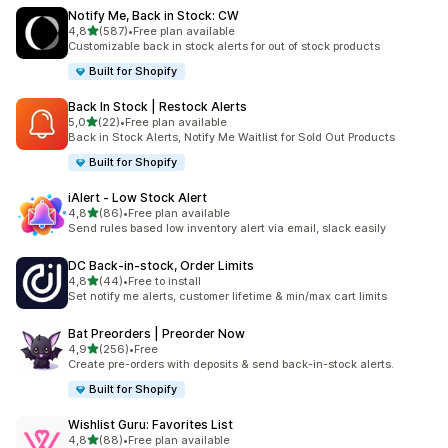
Notify Me, Back in Stock: CW
na 5 gwiazdek
4,8
(587)
•
Free plan available
Łączna liczba recenzji: 587
Customizable back in stock alerts for out of stock products
Built for Shopify
Back In Stock | Restock Alerts
na 5 gwiazdek
5,0
(22)
•
Free plan available
Łączna liczba recenzji: 22
Back in Stock Alerts, Notify Me Waitlist for Sold Out Products
Built for Shopify
iAlert ‑ Low Stock Alert
na 5 gwiazdek
4,8
(86)
•
Free plan available
Łączna liczba recenzji: 86
Send rules based low inventory alert via email, slack easily
DC Back‑in‑stock, Order Limits
na 5 gwiazdek
4,8
(44)
•
Free to install
Łączna liczba recenzji: 44
Set notify me alerts, customer lifetime & min/max cart limits
Bat Preorders | Preorder Now
na 5 gwiazdek
4,9
(256)
•
Free
Łączna liczba recenzji: 256
Create pre-orders with deposits & send back-in-stock alerts.
Built for Shopify
Wishlist Guru: Favorites List
na 5 gwiazdek
4,8
(88)
•
Free plan available
Łączna liczba recenzji: 88