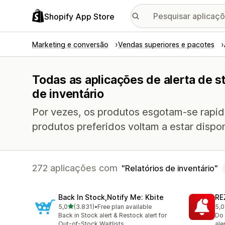
Shopify App Store
Marketing e conversão
Vendas superiores e pacotes
Todas as aplicações de alerta de s
de inventário
Por vezes, os produtos esgotam-se rapid
produtos preferidos voltam a estar dispon
272 aplicações com
Relatórios de inventário
Back In Stock,Notify Me: Kbite
RE
de 5 estrelas
5,0
(3.831)
•
Free plan available
5,0
3831 total de avaliações
135
Back in Stock alert & Restock alert for
Do 
Out-of-Stock Waitlists
ale