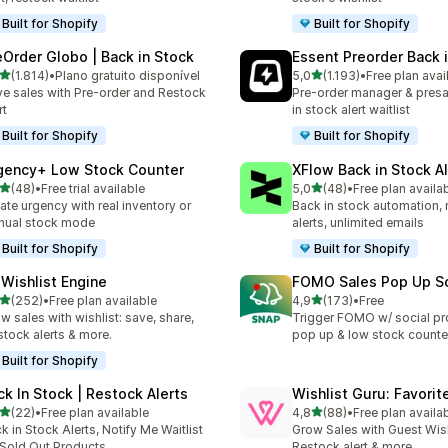
Built for Shopify
Built for Shopify
eOrder Globo | Back in Stock
Essent Preorder Back 
de 5 estrelas
de 5 estrelas
(1.814)
•
Plano gratuito disponível
5,0
(1.193)
•
Free plan avai
4 total de avaliações
1193 total de avaliações
ve sales with Pre-order and Restock
Pre-order manager & presa
rt
in stock alert waitlist
Built for Shopify
Built for Shopify
gency+ Low Stock Counter
XFlow Back in Stock Al
de 5 estrelas
de 5 estrelas
(48)
•
Free trial available
5,0
(48)
•
Free plan availa
total de avaliações
48 total de avaliações
ate urgency with real inventory or
Back in stock automation, 
nual stock mode
alerts, unlimited emails
Built for Shopify
Built for Shopify
 Wishlist Engine
FOMO Sales Pop Up So
de 5 estrelas
de 5 estrelas
(252)
•
Free plan available
4,9
(173)
•
Free
 total de avaliações
173 total de avaliações
w sales with wishlist: save, share,
Trigger FOMO w/ social pro
stock alerts & more.
pop up & low stock counte
Built for Shopify
ck In Stock | Restock Alerts
Wishlist Guru: Favorit
de 5 estrelas
de 5 estrelas
(22)
•
Free plan available
4,8
(88)
•
Free plan availa
total de avaliações
88 total de avaliações
k in Stock Alerts, Notify Me Waitlist
Grow Sales with Guest Wish 
 Sold Out Products
Restock alert & more