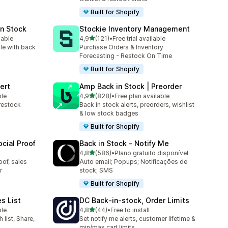
Built for Shopify
in Stock
Stockie Inventory Management
de 5 estrelas
lable
4,9
(121)
•
Free trial available
121 total de avaliações
le with back
Purchase Orders & Inventory
Forecasting - Restock On Time
Built for Shopify
ert
Amp Back in Stock | Preorder
de 5 estrelas
ble
4,9
(828)
•
Free plan available
828 total de avaliações
restock
Back in stock alerts, preorders, wishlist
& low stock badges
Built for Shopify
cial Proof
Back in Stock ‑ Notify Me
de 5 estrelas
4,8
(586)
•
Plano gratuito disponível
586 total de avaliações
of, sales
Auto email; Popups; Notificações de
r
stock; SMS
Built for Shopify
es List
DC Back‑in‑stock, Order Limits
de 5 estrelas
ble
4,8
(44)
•
Free to install
44 total de avaliações
list, Share,
Set notify me alerts, customer lifetime &
min/max cart limits