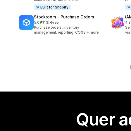
Built for Shopify
Stockroom ‑ Purchase Orders
iA
de 5 estrelas
5,0
(13)
•
Free
4,8
13 total de avaliações
86 
Purchase orders, inventory
Sen
management, reporting, COGS + more
via
Quer a