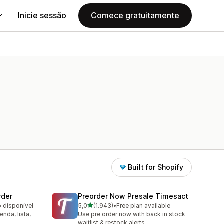
Inicie sessão
Comece gratuitamente
Built for Shopify
rder
Preorder Now Presale Timesact
de 5 estrelas
o disponível
5,0
(1.943)
•
Free plan available
1943 total de avaliações
nda, lista,
Use pre order now with back in stock
waitlist & restock alerts