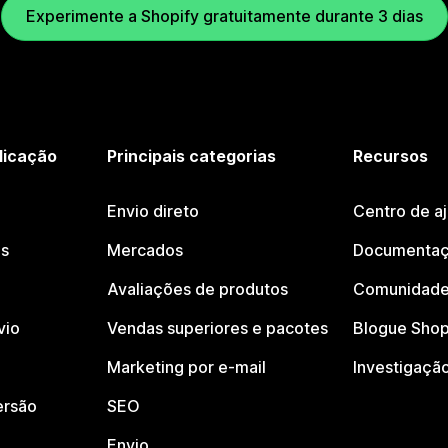
Experimente a Shopify gratuitamente durante 3 dias
licação
Principais categorias
Recursos
Envio direto
Centro de a
os
Mercados
Documentaç
Avaliações de produtos
Comunidade
vio
Vendas superiores e pacotes
Blogue Shop
Marketing por e-mail
Investigaçã
ersão
SEO
Envio