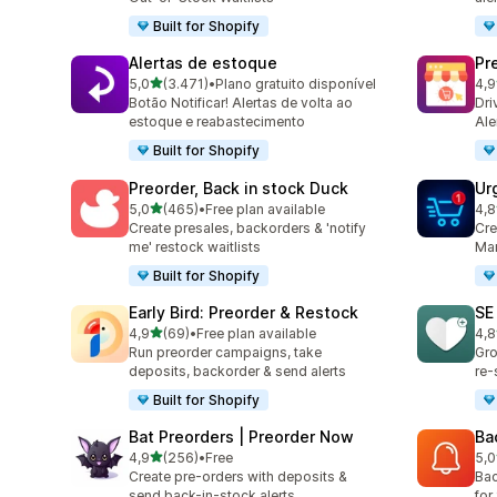
Built for Shopify
Alertas de estoque
Pr
de 5 estrelas
5,0
(3.471)
•
Plano gratuito disponível
4,9
3471 total de avaliações
181
Botão Notificar! Alertas de volta ao
Dri
estoque e reabastecimento
Ale
Built for Shopify
Preorder, Back in stock Duck
Ur
de 5 estrelas
5,0
(465)
•
Free plan available
4,8
465 total de avaliações
48 
Create presales, backorders & 'notify
Cre
me' restock waitlists
Ma
Built for Shopify
Early Bird: Preorder & Restock
SE
de 5 estrelas
4,9
(69)
•
Free plan available
4,8
69 total de avaliações
252
Run preorder campaigns, take
Gro
deposits, backorder & send alerts
re-
Built for Shopify
Bat Preorders | Preorder Now
Ba
de 5 estrelas
4,9
(256)
•
Free
5,0
256 total de avaliações
22 
Create pre-orders with deposits &
Bac
send back-in-stock alerts.
for