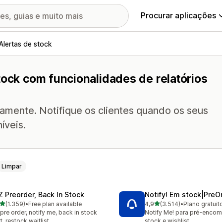
Procurar aplicações
Alertas de stock
tock com funcionalidades de relatórios
amente. Notifique os clientes quando os seus
íveis.
Limpar
Z Preorder, Back In Stock
Notify! Em stock|PreO
de 5 estrelas
de 5 estrelas
(1.359)
•
Free plan available
4,9
(3.514)
•
Plano gratuit
9 total de avaliações
3514 total de avaliações
pre order, notify me, back in stock
Notify Me! para pré-encome
rt, restock waitlist
stock e wishlist