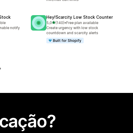
 Stock
Hey!Scarcity Low Stock Counter
de 5 estrelas
able
5,0
(140)
•
Free plan available
140 total de avaliações
nable notify
Create urgency with low stock
countdown and scarcity alerts
Built for Shopify
icação?