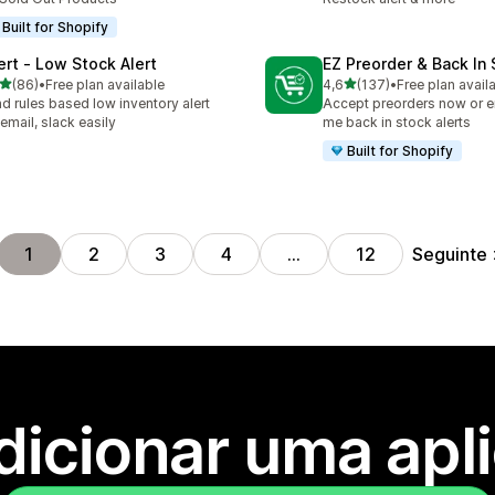
Built for Shopify
lert ‑ Low Stock Alert
EZ Preorder & Back In
de 5 estrelas
de 5 estrelas
(86)
•
Free plan available
4,6
(137)
•
Free plan avail
total de avaliações
137 total de avaliações
d rules based low inventory alert
Accept preorders now or e
 email, slack easily
me back in stock alerts
Built for Shopify
Seguinte
1
2
3
4
…
12
dicionar uma apl