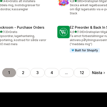
av 5 stjärnor
av 5 stjärnor
(44)
•
Gratis att installera
4,8
(86)
•
Gratisplan tillgä
recensioner totalt
86 recensioner totalt
dela mig, livstidsgränser för
Skicka enkelt regelbaserad
dordrar, kassaregler
om lågt lagersaldo via e-po
Slack
ockroom ‑ Purchase Orders
EZ Preorder & Back In
av 5 stjärnor
av 5 stjärnor
(13)
•
Gratis
4,6
(136)
•
Gratisplan tillg
recensioner totalt
136 recensioner totalt
öpsordrar, lagerhantering,
Ta emot förbeställningar nu
portering, kostnad för sålda varor
aktivera påfyllningsaviseri
V) med mera
(”meddela mig”)
Built for Shopify
Nästa
1
2
3
4
…
12