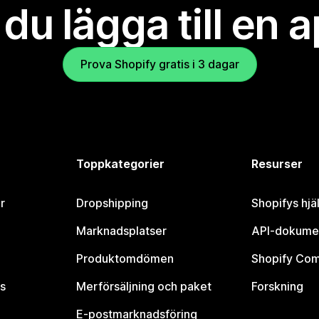
l du lägga till en 
Prova Shopify gratis i 3 dagar
Toppkategorier
Resurser
r
Dropshipping
Shopifys hjä
Marknadsplatser
API-dokume
Produktomdömen
Shopify Co
s
Merförsäljning och paket
Forskning
E-postmarknadsföring