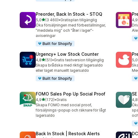
Preorder, Back In Stock ‑ STOQ
Pr
av 5 stjärnor
5,0
(3 460)
•
Gratisplan tillgänglig
4,9
3460 recensioner totalt
181
Öka försäljningen med förbeställningar,
Dri
”meddela mig” och ”åter i lager”-
Ale
aviseringar
Built for Shopify
Urgency+ Low Stock Counter
Pr
av 5 stjärnor
4,8
(51)
•
Gratis testversion tillgänglig
5,0
51 recensioner totalt
463
Skapa brådska med riktigt lagersaldo
Ska
eller läget manuellt lagersaldo
Med
Built for Shopify
FOMO Sales Pop Up Social Proof
SE
av 5 stjärnor
4,9
(172)
•
Gratis
4,8
172 recensioner totalt
252
Skapa FOMO med social proof,
Öka
försäljnings-popup och räknare för lågt
spa
lagersaldo
och
Back In Stock | Restock Alerts
DC