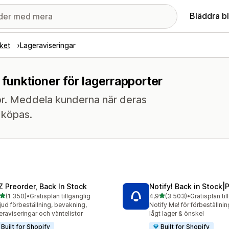
Bläddra b
ket
Lageraviseringar
 funktioner för lagerrapporter
aror. Meddela kunderna när deras
n köpas.
Z Preorder, Back In Stock
Notify! Back in Stock|
av 5 stjärnor
av 5 stjärnor
(1 350)
•
Gratisplan tillgänglig
4,9
(3 503)
•
Gratisplan til
0 recensioner totalt
3503 recensioner totalt
jud förbeställning, bevakning,
Notify Me! för förbeställnin
eraviseringar och väntelistor
lågt lager & önskel
Built for Shopify
Built for Shopify