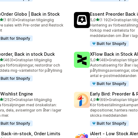
eOrder Globo | Back in Stock
Essent Preorder Back 
av 5 stjärnor
av 5 stjärnor
(1 813)
•
Gratisplan tillgänglig
5,0
(1 192)
•
Gratisplan til
3 recensioner totalt
1192 recensioner totalt
ve sales with Pre-order and Restock
Hantering av förbeställnin
rt
förköp med väntelista för
meddelanden om åter i lag
Built for Shopify
Built for Shopify
eorder, Back in stock Duck
XFlow Back in Stock Al
av 5 stjärnor
av 5 stjärnor
(463)
•
Gratisplan tillgänglig
5,0
(48)
•
Gratisplan tillgä
 recensioner totalt
48 recensioner totalt
pa förförsäljningar, restordrar och
Automatisering för åter i la
dela mig-väntelistor för påfyllning
påfyllningsaviseringar, ob
antal e-postmeddelanden
Built for Shopify
Built for Shopify
 Wishlist Engine
Early Bird: Preorder &
av 5 stjärnor
av 5 stjärnor
(252)
•
Gratisplan tillgänglig
4,9
(69)
•
Gratisplan tillgä
 recensioner totalt
69 recensioner totalt
 försäljningen med önskelistan:
Kör förbeställningskampanj
ra, dela, aviseringar om åter i lager
depositioner, hantera resto
 mer.
skicka meddelanden
Built for Shopify
Built for Shopify
 Back‑in‑stock, Order Limits
iAlert ‑ Low Stock Aler