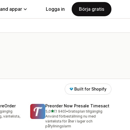
land appar
Logga in
Börja gratis
Built for Shopify
PreOrder
Preorder Now Presale Timesact
av 5 stjärnor
lgänglig
5,0
(1 940)
•
Gratisplan tillgänglig
1940 recensioner totalt
g, väntelista,
Använd förbeställning nu med
väntelista för åter i lager och
påfyllningslarm