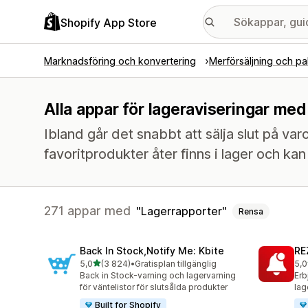
Shopify App Store
Marknadsföring och konvertering
Merförsäljning och pa
Alla appar för lageraviseringar med
Ibland går det snabbt att sälja slut på v
favoritprodukter åter finns i lager och ka
271 appar med
Lagerrapporter
Rensa
Back In Stock,Notify Me: Kbite
RE
av 5 stjärnor
5,0
(3 824)
•
Gratisplan tillgänglig
5,0
3824 recensioner totalt
135
Back in Stock-varning och lagervarning
Erb
för väntelistor för slutsålda produkter
lag
Built for Shopify