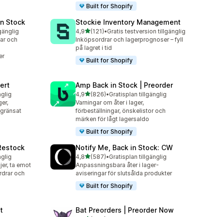
Built for Shopify
in Stock
Stockie Inventory Management
av 5 stjärnor
lgänglig
4,9
(121)
•
Gratis testversion tillgänglig
121 recensioner totalt
gar och
Inköpsordrar och lagerprognoser – fyll
på lagret i tid
er
Built for Shopify
ert
Amp Back in Stock | Preorder
av 5 stjärnor
nglig
4,9
(826)
•
Gratisplan tillgänglig
826 recensioner totalt
ger,
Varningar om åter i lager,
egränsat
förbeställningar, önskelistor och
märken för lågt lagersaldo
Built for Shopify
 Restock
Notify Me, Back in Stock: CW
av 5 stjärnor
nglig
4,8
(587)
•
Gratisplan tillgänglig
587 recensioner totalt
er, ta emot
Anpassningsbara åter i lager-
rdrar och
aviseringar för slutsålda produkter
Built for Shopify
t
Bat Preorders | Preorder Now