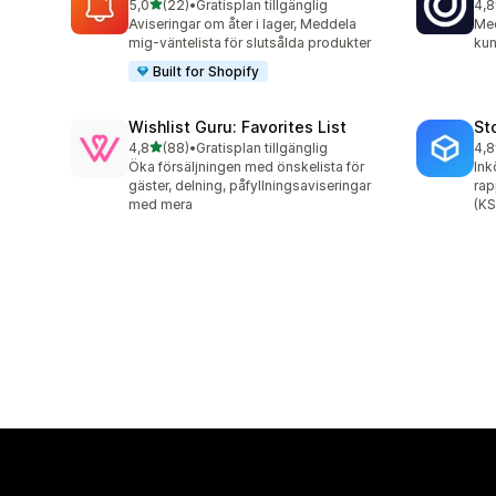
av 5 stjärnor
5,0
(22)
•
Gratisplan tillgänglig
4,8
22 recensioner totalt
44 
Aviseringar om åter i lager, Meddela
Med
mig-väntelista för slutsålda produkter
kun
Built for Shopify
Wishlist Guru: Favorites List
St
av 5 stjärnor
4,8
(88)
•
Gratisplan tillgänglig
4,8
88 recensioner totalt
13 
Öka försäljningen med önskelista för
Ink
gäster, delning, påfyllningsaviseringar
rap
med mera
(KS