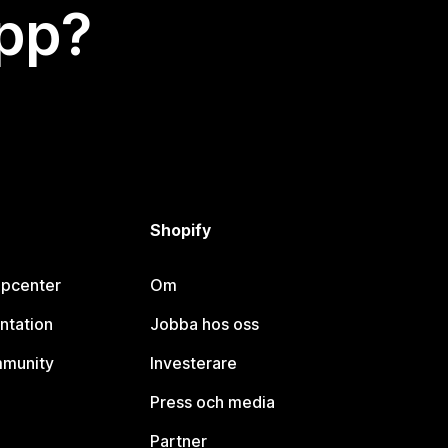
app?
Shopify
lpcenter
Om
ntation
Jobba hos oss
mmunity
Investerare
Press och media
Partner