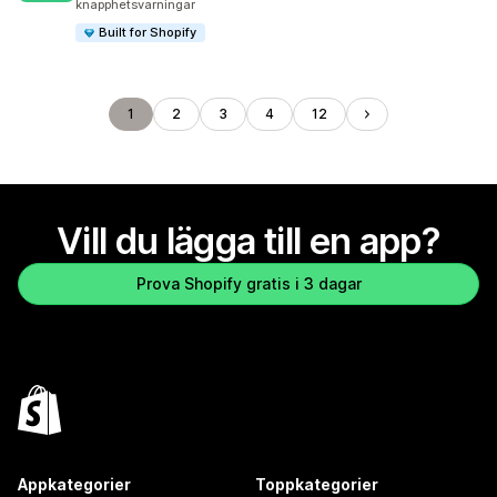
knapphetsvarningar
Built for Shopify
1
2
3
4
12
Vill du lägga till en app?
Prova Shopify gratis i 3 dagar
Appkategorier
Toppkategorier