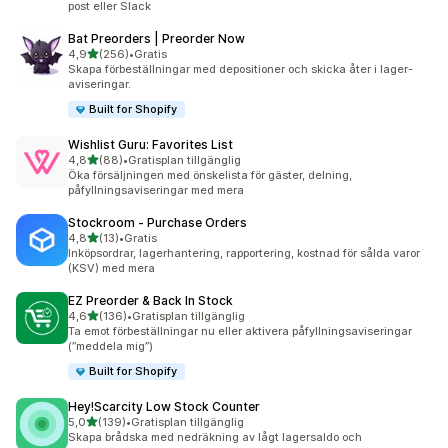
post eller Slack
Bat Preorders | Preorder Now
av 5 stjärnor
4,9
(256)
•
Gratis
256 recensioner totalt
Skapa förbeställningar med depositioner och skicka åter i lager-
aviseringar.
Built for Shopify
Wishlist Guru: Favorites List
av 5 stjärnor
4,8
(88)
•
Gratisplan tillgänglig
88 recensioner totalt
Öka försäljningen med önskelista för gäster, delning,
påfyllningsaviseringar med mera
Stockroom ‑ Purchase Orders
av 5 stjärnor
4,8
(13)
•
Gratis
13 recensioner totalt
Inköpsordrar, lagerhantering, rapportering, kostnad för sålda varor
(KSV) med mera
EZ Preorder & Back In Stock
av 5 stjärnor
4,6
(136)
•
Gratisplan tillgänglig
136 recensioner totalt
Ta emot förbeställningar nu eller aktivera påfyllningsaviseringar
(”meddela mig”)
Built for Shopify
Hey!Scarcity Low Stock Counter
av 5 stjärnor
5,0
(139)
•
Gratisplan tillgänglig
139 recensioner totalt
Skapa brådska med nedräkning av lågt lagersaldo och