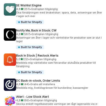
SE Wishlist Engine
av 5 stjärnor
4,8
(251)
•
Gratisplan tillgänglig
251 recensioner totalt
Öka försäljningen med önskelistan: spara, dela, aviseringar om åter
i lager och mer.
Built for Shopify
Notify Me, Back in Stock: CW
av 5 stjärnor
4,8
(587)
•
Gratisplan tillgänglig
587 recensioner totalt
Aviseringar om åter i lager och väntelistor för produkter som är slut i
lager
Built for Shopify
Back In Stock | Restock Alerts
av 5 stjärnor
5,0
(22)
•
Gratisplan tillgänglig
22 recensioner totalt
Meddela mig-väntelistor som förvandlar slutsålda produkter till
försäljning
Built for Shopify
DC Back‑in‑stock, Order Limits
av 5 stjärnor
4,8
(44)
•
Gratis att installera
44 recensioner totalt
Meddela mig, livstidsgränser för kundordrar, kassaregler
iAlert ‑ Low Stock Alert
av 5 stjärnor
4,8
(86)
•
Gratisplan tillgänglig
86 recensioner totalt
Skicka enkelt regelbaserade varningar om lågt lagersaldo via e-