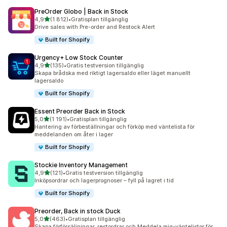
PreOrder Globo | Back in Stock
av 5 stjärnor
4,9
(1 812)
•
Gratisplan tillgänglig
1812 recensioner totalt
Drive sales with Pre-order and Restock Alert
Built for Shopify
Urgency+ Low Stock Counter
av 5 stjärnor
4,9
(135)
•
Gratis testversion tillgänglig
135 recensioner totalt
Skapa brådska med riktigt lagersaldo eller läget manuellt
lagersaldo
Built for Shopify
Essent Preorder Back in Stock
av 5 stjärnor
5,0
(1 191)
•
Gratisplan tillgänglig
1191 recensioner totalt
Hantering av förbeställningar och förköp med väntelista för
meddelanden om åter i lager
Built for Shopify
Stockie Inventory Management
av 5 stjärnor
4,9
(121)
•
Gratis testversion tillgänglig
121 recensioner totalt
Inköpsordrar och lagerprognoser – fyll på lagret i tid
Built for Shopify
Preorder, Back in stock Duck
av 5 stjärnor
5,0
(463)
•
Gratisplan tillgänglig
463 recensioner totalt
Skapa förförsäljningar, restordrar och Meddela mig-väntelistor för