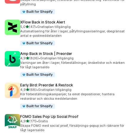
påfyllning
Built for Shopify
XFlow Back in Stock Alert
av 5 stjärnor
5,0
(47)
•
Gratisplan tillgänglig
47 recensioner totalt
Automatisering för åter i lager, påfyllningsaviseringar, obegränsat
antal e-postmeddelanden
Built for Shopify
Amp Back in Stock | Preorder
av 5 stjärnor
4,9
(826)
•
Gratisplan tillgänglig
826 recensioner totalt
Varningar om åter i lager, förbeställningar, önskelistor och märken
för lågt lagersaldo
Built for Shopify
Early Bird: Preorder & Restock
av 5 stjärnor
4,9
(68)
•
Gratisplan tillgänglig
68 recensioner totalt
Kör förbeställningskampanjer, ta emot depositioner, hantera
restordrar och skicka meddelanden
Built for Shopify
FOMO Sales Pop Up Social Proof
av 5 stjärnor
4,9
(171)
•
Gratis
171 recensioner totalt
Skapa FOMO med social proof, försäljnings-popup och räknare för
lågt lagersaldo