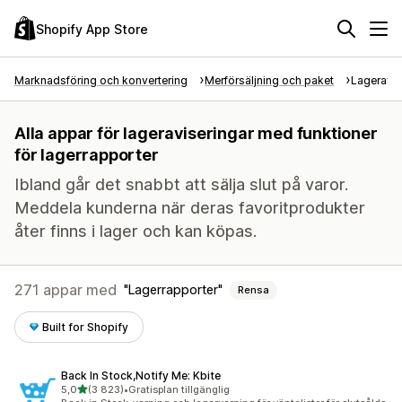
Shopify App Store
Marknadsföring och konvertering
Merförsäljning och paket
Lageravis
Alla appar för lageraviseringar med funktioner
för lagerrapporter
Ibland går det snabbt att sälja slut på varor.
Meddela kunderna när deras favoritprodukter
åter finns i lager och kan köpas.
271 appar med
Lagerrapporter
Rensa
Built for Shopify
Back In Stock,Notify Me: Kbite
av 5 stjärnor
5,0
(3 823)
•
Gratisplan tillgänglig
3823 recensioner totalt