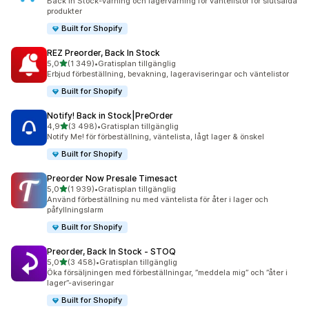
Back in Stock-varning och lagervarning för väntelistor för slutsålda
produkter
Built for Shopify
REZ Preorder, Back In Stock
av 5 stjärnor
5,0
(1 349)
•
Gratisplan tillgänglig
1349 recensioner totalt
Erbjud förbeställning, bevakning, lageraviseringar och väntelistor
Built for Shopify
Notify! Back in Stock|PreOrder
av 5 stjärnor
4,9
(3 498)
•
Gratisplan tillgänglig
3498 recensioner totalt
Notify Me! för förbeställning, väntelista, lågt lager & önskel
Built for Shopify
Preorder Now Presale Timesact
av 5 stjärnor
5,0
(1 939)
•
Gratisplan tillgänglig
1939 recensioner totalt
Använd förbeställning nu med väntelista för åter i lager och
påfyllningslarm
Built for Shopify
Preorder, Back In Stock ‑ STOQ
av 5 stjärnor
5,0
(3 458)
•
Gratisplan tillgänglig
3458 recensioner totalt
Öka försäljningen med förbeställningar, ”meddela mig” och ”åter i
lager”-aviseringar
Built for Shopify