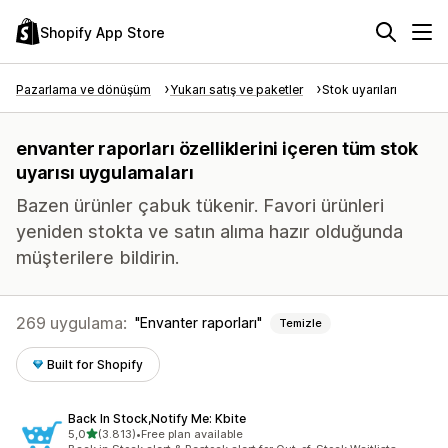
Shopify App Store
Pazarlama ve dönüşüm
Yukarı satış ve paketler
Stok uyarıları
envanter raporları özelliklerini içeren tüm stok
uyarısı uygulamaları
Bazen ürünler çabuk tükenir. Favori ürünleri
yeniden stokta ve satın alıma hazır olduğunda
müşterilere bildirin.
269 uygulama:
Envanter raporları
Temizle
Built for Shopify
Back In Stock,Notify Me: Kbite
5 yıldız üzerinden
5,0
(3.813)
•
Free plan available
toplam 3813 değerlendirme