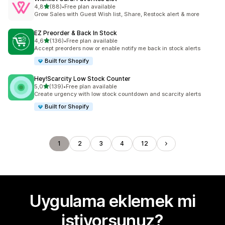
5 yıldız üzerinden
4,8
(88)
•
Free plan available
toplam 88 değerlendirme
Grow Sales with Guest Wish list, Share, Restock alert & more
EZ Preorder & Back In Stock
5 yıldız üzerinden
4,6
(136)
•
Free plan available
toplam 136 değerlendirme
Accept preorders now or enable notify me back in stock alerts
Built for Shopify
Hey!Scarcity Low Stock Counter
5 yıldız üzerinden
5,0
(139)
•
Free plan available
toplam 139 değerlendirme
Create urgency with low stock countdown and scarcity alerts
Built for Shopify
1
2
3
4
12
Uygulama eklemek mi
istiyorsunuz?