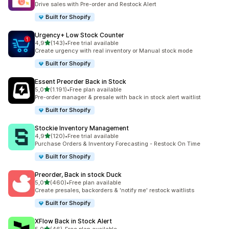
Drive sales with Pre-order and Restock Alert
Built for Shopify
Urgency+ Low Stock Counter
5 yıldız üzerinden
4,9
(143)
•
Free trial available
toplam 143 değerlendirme
Create urgency with real inventory or Manual stock mode
Built for Shopify
Essent Preorder Back in Stock
5 yıldız üzerinden
5,0
(1.191)
•
Free plan available
toplam 1191 değerlendirme
Pre-order manager & presale with back in stock alert waitlist
Built for Shopify
Stockie Inventory Management
5 yıldız üzerinden
4,9
(120)
•
Free trial available
toplam 120 değerlendirme
Purchase Orders & Inventory Forecasting - Restock On Time
Built for Shopify
Preorder, Back in stock Duck
5 yıldız üzerinden
5,0
(460)
•
Free plan available
toplam 460 değerlendirme
Create presales, backorders & 'notify me' restock waitlists
Built for Shopify
XFlow Back in Stock Alert
5 yıldız üzerinden