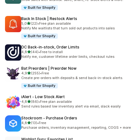
Built for Shopify
Back In Stock | Restock Alerts
5 yıldız üzerinden
5,0
(22)
•
Free plan available
toplam 22 değerlendirme
Notify Me waitlists that turn sold out products into sales
Built for Shopify
DC Back‑in‑stock, Order Limits
5 yıldız üzerinden
4,8
(44)
•
Free to install
toplam 44 değerlendirme
Notify me, customer lifetime order limits, checkout rules
Bat Preorders | Preorder Now
5 yıldız üzerinden
4,9
(255)
•
Free
toplam 255 değerlendirme
Create pre-orders with deposits & send back-in-stock alerts.
Built for Shopify
iAlert ‑ Low Stock Alert
5 yıldız üzerinden
4,8
(86)
•
Free plan available
toplam 86 değerlendirme
Send rules based low inventory alert via email, slack easily
Stockroom ‑ Purchase Orders
5 yıldız üzerinden
4,8
(13)
•
Free
toplam 13 değerlendirme
Purchase orders, inventory management, reporting, COGS + more
Wishlist Guru: Favorites List