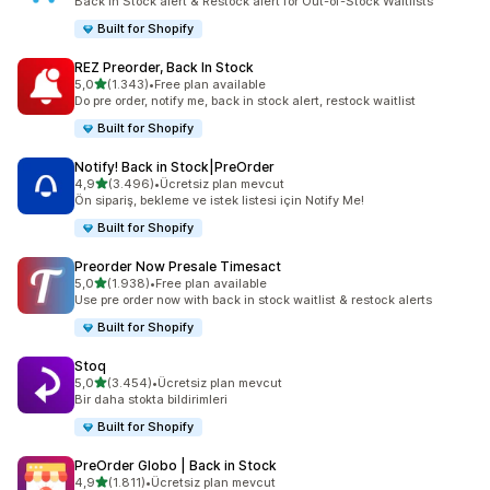
Back in Stock alert & Restock alert for Out-of-Stock Waitlists
Built for Shopify
REZ Preorder, Back In Stock
5 yıldız üzerinden
5,0
(1.343)
•
Free plan available
toplam 1343 değerlendirme
Do pre order, notify me, back in stock alert, restock waitlist
Built for Shopify
Notify! Back in Stock|PreOrder
5 yıldız üzerinden
4,9
(3.496)
•
Ücretsiz plan mevcut
toplam 3496 değerlendirme
Ön sipariş, bekleme ve istek listesi için Notify Me!
Built for Shopify
Preorder Now Presale Timesact
5 yıldız üzerinden
5,0
(1.938)
•
Free plan available
toplam 1938 değerlendirme
Use pre order now with back in stock waitlist & restock alerts
Built for Shopify
Stoq
5 yıldız üzerinden
5,0
(3.454)
•
Ücretsiz plan mevcut
toplam 3454 değerlendirme
Bir daha stokta bildirimleri
Built for Shopify
PreOrder Globo | Back in Stock
5 yıldız üzerinden
4,9
(1.811)
•
Ücretsiz plan mevcut
toplam 1811 değerlendirme