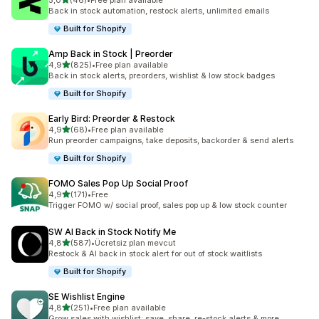
5,0
(46)
•
Free plan available
toplam 46 değerlendirme
Back in stock automation, restock alerts, unlimited emails
Built for Shopify
Amp Back in Stock | Preorder
5 yıldız üzerinden
4,9
(825)
•
Free plan available
toplam 825 değerlendirme
Back in stock alerts, preorders, wishlist & low stock badges
Built for Shopify
Early Bird: Preorder & Restock
5 yıldız üzerinden
4,9
(68)
•
Free plan available
toplam 68 değerlendirme
Run preorder campaigns, take deposits, backorder & send alerts
Built for Shopify
FOMO Sales Pop Up Social Proof
5 yıldız üzerinden
4,9
(171)
•
Free
toplam 171 değerlendirme
Trigger FOMO w/ social proof, sales pop up & low stock counter
SW AI Back in Stock Notify Me
5 yıldız üzerinden
4,8
(587)
•
Ücretsiz plan mevcut
toplam 587 değerlendirme
Restock & AI back in stock alert for out of stock waitlists
Built for Shopify
SE Wishlist Engine
5 yıldız üzerinden
4,8
(251)
•
Free plan available
toplam 251 değerlendirme
Grow sales with wishlist: save, share, re-stock alerts & more.