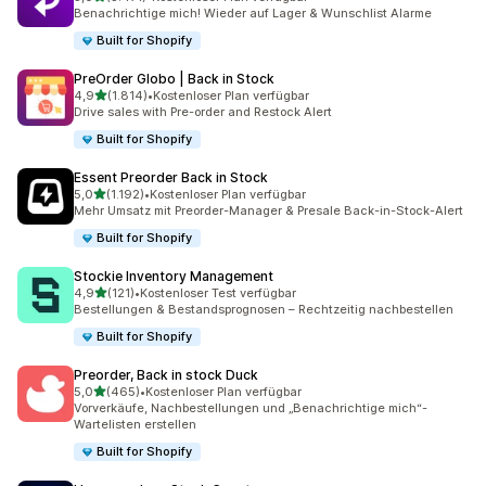
3471 Rezensionen insgesamt
Benachrichtige mich! Wieder auf Lager & Wunschlist Alarme
Built for Shopify
PreOrder Globo | Back in Stock
von 5 Sternen
4,9
(1.814)
•
Kostenloser Plan verfügbar
1814 Rezensionen insgesamt
Drive sales with Pre-order and Restock Alert
Built for Shopify
Essent Preorder Back in Stock
von 5 Sternen
5,0
(1.192)
•
Kostenloser Plan verfügbar
1192 Rezensionen insgesamt
Mehr Umsatz mit Preorder-Manager & Presale Back-in-Stock-Alert
Built for Shopify
Stockie Inventory Management
von 5 Sternen
4,9
(121)
•
Kostenloser Test verfügbar
121 Rezensionen insgesamt
Bestellungen & Bestandsprognosen – Rechtzeitig nachbestellen
Built for Shopify
Preorder, Back in stock Duck
von 5 Sternen
5,0
(465)
•
Kostenloser Plan verfügbar
465 Rezensionen insgesamt
Vorverkäufe, Nachbestellungen und „Benachrichtige mich“-
Wartelisten erstellen
Built for Shopify