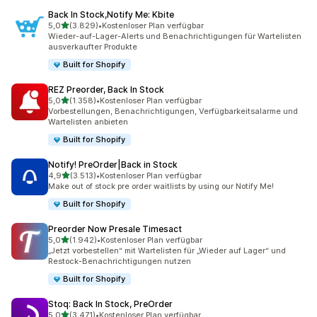
Back In Stock,Notify Me: Kbite
von 5 Sternen
5,0
(3.829)
•
Kostenloser Plan verfügbar
3829 Rezensionen insgesamt
Wieder-auf-Lager-Alerts und Benachrichtigungen für Wartelisten
ausverkaufter Produkte
Built for Shopify
REZ Preorder, Back In Stock
von 5 Sternen
5,0
(1.358)
•
Kostenloser Plan verfügbar
1358 Rezensionen insgesamt
Vorbestellungen, Benachrichtigungen, Verfügbarkeitsalarme und
Wartelisten anbieten
Built for Shopify
Notify! PreOrder|Back in Stock
von 5 Sternen
4,9
(3.513)
•
Kostenloser Plan verfügbar
3513 Rezensionen insgesamt
Make out of stock pre order waitlists by using our Notify Me!
Built for Shopify
Preorder Now Presale Timesact
von 5 Sternen
5,0
(1.942)
•
Kostenloser Plan verfügbar
1942 Rezensionen insgesamt
„Jetzt vorbestellen“ mit Wartelisten für „Wieder auf Lager“ und
Restock-Benachrichtigungen nutzen
Built for Shopify
Stoq: Back In Stock, PreOrder
von 5 Sternen
5,0
(3.471)
•
Kostenloser Plan verfügbar