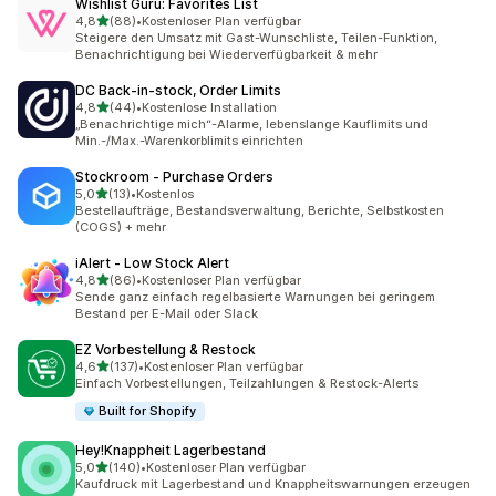
Wishlist Guru: Favorites List
von 5 Sternen
4,8
(88)
•
Kostenloser Plan verfügbar
88 Rezensionen insgesamt
Steigere den Umsatz mit Gast-Wunschliste, Teilen-Funktion,
Benachrichtigung bei Wiederverfügbarkeit & mehr
DC Back‑in‑stock, Order Limits
von 5 Sternen
4,8
(44)
•
Kostenlose Installation
44 Rezensionen insgesamt
„Benachrichtige mich“-Alarme, lebenslange Kauflimits und
Min.-/Max.-Warenkorblimits einrichten
Stockroom ‑ Purchase Orders
von 5 Sternen
5,0
(13)
•
Kostenlos
13 Rezensionen insgesamt
Bestellaufträge, Bestandsverwaltung, Berichte, Selbstkosten
(COGS) + mehr
iAlert ‑ Low Stock Alert
von 5 Sternen
4,8
(86)
•
Kostenloser Plan verfügbar
86 Rezensionen insgesamt
Sende ganz einfach regelbasierte Warnungen bei geringem
Bestand per E-Mail oder Slack
EZ Vorbestellung & Restock
von 5 Sternen
4,6
(137)
•
Kostenloser Plan verfügbar
137 Rezensionen insgesamt
Einfach Vorbestellungen, Teilzahlungen & Restock-Alerts
Built for Shopify
Hey!Knappheit Lagerbestand
von 5 Sternen
5,0
(140)
•
Kostenloser Plan verfügbar
140 Rezensionen insgesamt
Kaufdruck mit Lagerbestand und Knappheitswarnungen erzeugen