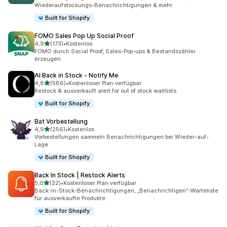
Wiederaufstockungs-Benachrichtigungen & mehr.
Built for Shopify
FOMO Sales Pop Up Social Proof
von 5 Sternen
4,9
(173)
•
Kostenlos
173 Rezensionen insgesamt
FOMO durch Social Proof, Sales-Pop-ups & Bestandszähler
erzeugen
AI Back in Stock ‑ Notify Me
von 5 Sternen
4,8
(586)
•
Kostenloser Plan verfügbar
586 Rezensionen insgesamt
Restock & ausverkauft alert for out of stock waitlists
Built for Shopify
Bat Vorbestellung
von 5 Sternen
4,9
(256)
•
Kostenlos
256 Rezensionen insgesamt
Vorbestellungen sammeln Benachrichtigungen bei Wieder-auf-
Lage
Built for Shopify
Back In Stock | Restock Alerts
von 5 Sternen
5,0
(22)
•
Kostenloser Plan verfügbar
22 Rezensionen insgesamt
Back-in-Stock-Benachrichtigungen, „Benachrichtigen“-Warteliste
für ausverkaufte Produkte
Built for Shopify