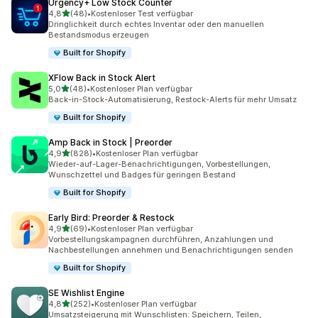
Urgency+ Low Stock Counter
von 5 Sternen
4,8
(48)
•
Kostenloser Test verfügbar
48 Rezensionen insgesamt
Dringlichkeit durch echtes Inventar oder den manuellen
Bestandsmodus erzeugen
Built for Shopify
XFlow Back in Stock Alert
von 5 Sternen
5,0
(48)
•
Kostenloser Plan verfügbar
48 Rezensionen insgesamt
Back-in-Stock-Automatisierung, Restock-Alerts für mehr Umsatz
Built for Shopify
Amp Back in Stock | Preorder
von 5 Sternen
4,9
(828)
•
Kostenloser Plan verfügbar
828 Rezensionen insgesamt
Wieder-auf-Lager-Benachrichtigungen, Vorbestellungen,
Wunschzettel und Badges für geringen Bestand
Built for Shopify
Early Bird: Preorder & Restock
von 5 Sternen
4,9
(69)
•
Kostenloser Plan verfügbar
69 Rezensionen insgesamt
Vorbestellungskampagnen durchführen, Anzahlungen und
Nachbestellungen annehmen und Benachrichtigungen senden
Built for Shopify
SE Wishlist Engine
von 5 Sternen
4,8
(252)
•
Kostenloser Plan verfügbar
252 Rezensionen insgesamt
Umsatzsteigerung mit Wunschlisten: Speichern, Teilen,