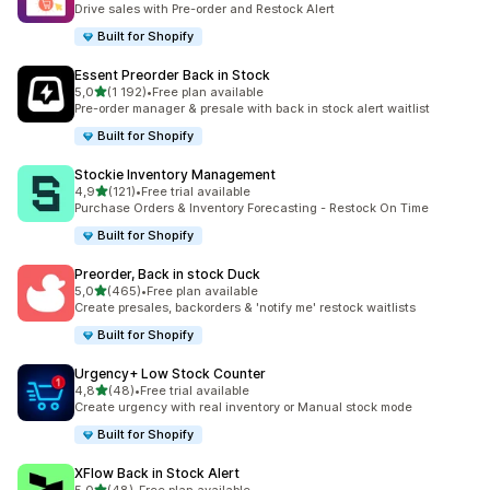
Drive sales with Pre-order and Restock Alert
Built for Shopify
Essent Preorder Back in Stock
av 5 stjerner
5,0
(1 192)
•
Free plan available
Totalt 1192 omtaler
Pre-order manager & presale with back in stock alert waitlist
Built for Shopify
Stockie Inventory Management
av 5 stjerner
4,9
(121)
•
Free trial available
Totalt 121 omtaler
Purchase Orders & Inventory Forecasting - Restock On Time
Built for Shopify
Preorder, Back in stock Duck
av 5 stjerner
5,0
(465)
•
Free plan available
Totalt 465 omtaler
Create presales, backorders & 'notify me' restock waitlists
Built for Shopify
Urgency+ Low Stock Counter
av 5 stjerner
4,8
(48)
•
Free trial available
Totalt 48 omtaler
Create urgency with real inventory or Manual stock mode
Built for Shopify
XFlow Back in Stock Alert
av 5 stjerner