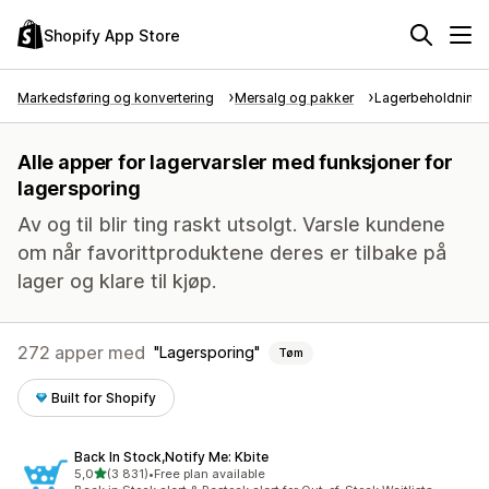
Shopify App Store
Markedsføring og konvertering
Mersalg og pakker
Lagerbeholdnings
Alle apper for lagervarsler med funksjoner for
lagersporing
Av og til blir ting raskt utsolgt. Varsle kundene
om når favorittproduktene deres er tilbake på
lager og klare til kjøp.
272 apper med
Lagersporing
Tøm
Built for Shopify
Back In Stock,Notify Me: Kbite
av 5 stjerner
5,0
(3 831)
•
Free plan available
Totalt 3831 omtaler