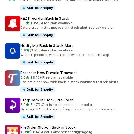
Back in Stock alert & Restock alert for Out-of-Stock Waitlists
Built for Shopify
REZ Preorder, Back In Stock
av 5 stjerner
5,0
(1 359)
•
Free plan available
Totalt 1359 omtaler
Do pre order, notify me, back in stock alert, restock waitlist
Built for Shopify
Notify Me! Back in Stock Alert
av 5 stjerner
4,9
(3 513)
•
Free plan available
Totalt 3513 omtaler
Waitlist, preorder, wishlist and low stock - all in one app.
Built for Shopify
Preorder Now Presale Timesact
av 5 stjerner
5,0
(1 943)
•
Free plan available
Totalt 1943 omtaler
Use pre order now with back in stock waitlist & restock alerts
Built for Shopify
Stoq: Back In Stock, PreOrder
av 5 stjerner
5,0
(3 471)
•
Gratis abonnement tilgjengelig
Totalt 3471 omtaler
Gi beskjed! Send tilbake på lager varsler og restocksvarsler
Built for Shopify
PreOrder Globo | Back in Stock
av 5 stjerner
4,9
(1 814)
•
Gratis abonnement tilgjengelig
Totalt 1814 omtaler