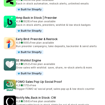
5,0
(48)
•
Free plan available
Totalt 48 omtaler
Back in stock automation, restock alerts, unlimited emails
Built for Shopify
Amp Back in Stock | Preorder
av 5 stjerner
4,9
(828)
•
Free plan available
Totalt 828 omtaler
Back in stock alerts, preorders, wishlist & low stock badges
Built for Shopify
Early Bird: Preorder & Restock
av 5 stjerner
4,9
(69)
•
Free plan available
Totalt 69 omtaler
Run preorder campaigns, take deposits, backorder & send alerts
Built for Shopify
SE Wishlist Engine
av 5 stjerner
4,8
(252)
•
Free plan available
Totalt 252 omtaler
Grow sales with wishlist: save, share, re-stock alerts & more.
Built for Shopify
FOMO Sales Pop Up Social Proof
av 5 stjerner
4,9
(173)
•
Free
Totalt 173 omtaler
Trigger FOMO w/ social proof, sales pop up & low stock counter
Notify Me, Back in Stock: CW
av 5 stjerner
4,8
(586)
•
Free plan available
Totalt 586 omtaler
Customizable back in stock alerts for out of stock products