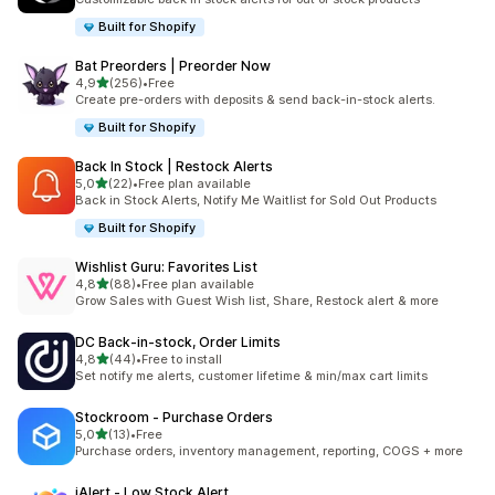
Built for Shopify
Bat Preorders | Preorder Now
av 5 stjerner
4,9
(256)
•
Free
Totalt 256 omtaler
Create pre-orders with deposits & send back-in-stock alerts.
Built for Shopify
Back In Stock | Restock Alerts
av 5 stjerner
5,0
(22)
•
Free plan available
Totalt 22 omtaler
Back in Stock Alerts, Notify Me Waitlist for Sold Out Products
Built for Shopify
Wishlist Guru: Favorites List
av 5 stjerner
4,8
(88)
•
Free plan available
Totalt 88 omtaler
Grow Sales with Guest Wish list, Share, Restock alert & more
DC Back‑in‑stock, Order Limits
av 5 stjerner
4,8
(44)
•
Free to install
Totalt 44 omtaler
Set notify me alerts, customer lifetime & min/max cart limits
Stockroom ‑ Purchase Orders
av 5 stjerner
5,0
(13)
•
Free
Totalt 13 omtaler
Purchase orders, inventory management, reporting, COGS + more
iAlert ‑ Low Stock Alert