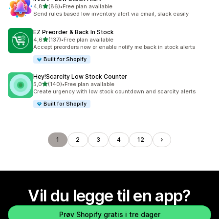
av 5 stjerner
4,8
(86)
•
Free plan available
Totalt 86 omtaler
Send rules based low inventory alert via email, slack easily
EZ Preorder & Back In Stock
av 5 stjerner
4,6
(137)
•
Free plan available
Totalt 137 omtaler
Accept preorders now or enable notify me back in stock alerts
Built for Shopify
Hey!Scarcity Low Stock Counter
av 5 stjerner
5,0
(140)
•
Free plan available
Totalt 140 omtaler
Create urgency with low stock countdown and scarcity alerts
Built for Shopify
1
2
3
4
12
Vil du legge til en app?
Prøv Shopify gratis i tre dager