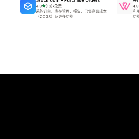
Stockroom ‑ Purchase Orders
Wi
星（满分 5 星）
4.8
(13)
•
免费
4.8
总共 13 条评论
总共
采购订单、库存管理、报告、已售商品成本
利
（COGS）及更多功能
功