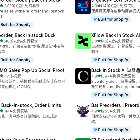
星（满分 5 星）
星（满分 5 星）
(1,810)
•
提供免费套餐
4.9
(143)
•
提供免费试用
 1810 条评论
总共 143 条评论
ve sales with Pre-order and Restock
使用真实库存或手动库存模式
rt
Built for Shopify
Built for Shopify
eorder, Back in stock Duck
XFlow Back in Stock Al
星（满分 5 星）
星（满分 5 星）
(460)
•
提供免费套餐
5.0
(46)
•
提供免费套餐
 460 条评论
总共 46 条评论
建预售、延期交货和“到货通知我”补货等
自动到货通知，补货提醒，不
名单
邮件
Built for Shopify
Built for Shopify
MO Sales Pop Up Social Proof
Back in Stock AI 缺货
星（满分 5 星）
星（满分 5 星）
(171)
•
免费
4.8
(587)
•
提供免费套餐
 171 条评论
总共 587 条评论
过社会认同、销售弹窗和低库存计数器引
Inventory alert，缺货提醒，E
失恐惧症 (FOMO)
补货通知，notify me，preor
Built for Shopify
 Back‑in‑stock, Order Limits
Bat Preorders | Preor
星（满分 5 星）
星（满分 5 星）
(44)
•
免费安装
4.9
(255)
•
免费
 44 条评论
总共 255 条评论
知我、客户终身订单限制、结账规则
创建支持定金的预购，并发送
醒。
Built for Shopify