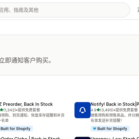
立即通知客户购买。
Z Preorder, Back In Stock
Notify! Back in Stock|
星（满分 5 星）
星（满分 5 星）
(1,342)
•
提供免费套餐
4.9
(3,495)
•
提供免费套餐
 1342 条评论
总共 3495 条评论
持预购、到货通知、恢复库存提醒和补货
销售预购和预售商品，并分期
补名单
名单发送补货提醒！
Built for Shopify
Built for Shopify
eOrder Globo | Back in Stock
Urgency+ Low Stock 