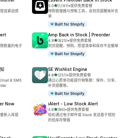
星（满分 5 星）
5.0
(1,191)
•
提供免费套餐
总共 1191 条评论
营造紧迫感
预购管理器与预售工具，含到货提醒候补名
单
Built for Shopify
ert
Amp Back in Stock | Preorder
星（满分 5 星）
4.9
(825)
•
提供免费套餐
总共 825 条评论
限数量的电子
到货提醒、预购、愿望清单和库存不足徽章
Built for Shopify
通知
SE Wishlist Engine
星（满分 5 星）
4.8
(251)
•
提供免费套餐
总共 251 条评论
mail & SMS
通过心愿单功能提升销售额：保存、分享、
der
补货提醒等。
Built for Shopify
der Now
iAlert ‑ Low Stock Alert
星（满分 5 星）
4.8
(86)
•
提供免费套餐
总共 86 条评论
重新入库提
轻松通过电子邮件或 Slack 发送基于规则
的低库存警报