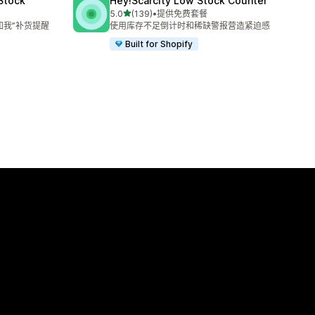
 Stock
Hey!Scarcity Low Stock Counter
星（满分 5 星）
5.0
(139)
•
提供免费套餐
总共 139 条评论
知我”补货提醒
使用库存不足倒计时和稀缺警报营造紧迫感
Built for Shopify