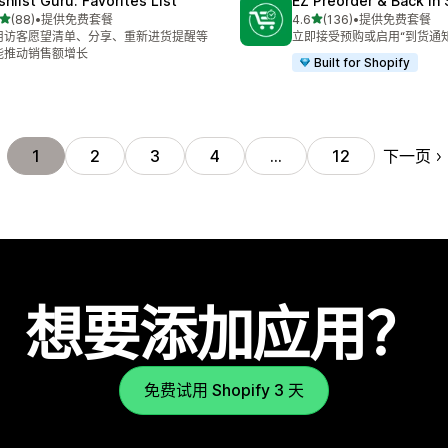
shlist Guru: Favorites List
EZ Preorder & Back In
星（满分 5 星）
星（满分 5 星）
(88)
•
提供免费套餐
4.6
(136)
•
提供免费套餐
 88 条评论
总共 136 条评论
用访客愿望清单、分享、重新进货提醒等
立即接受预购或启用“到货通
能推动销售额增长
Built for Shopify
下一页
1
2
3
4
…
12
想要添加应用？
免费试用 Shopify 3 天