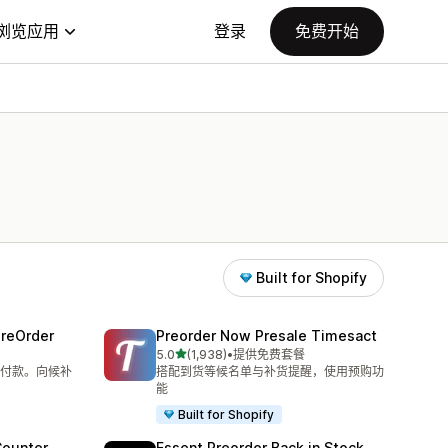
浏览应用
登录
免费开始
Built for Shopify
PreOrder
Preorder Now Presale Timesact
星（满分 5 星）
5.0
(1,938)
•
提供免费套餐
总共 1938 条评论
付款。向候补
搭配到货等候名单与补货提醒，使用预购功
能
Built for Shopify
Counter
Essent Preorder Back in Stock