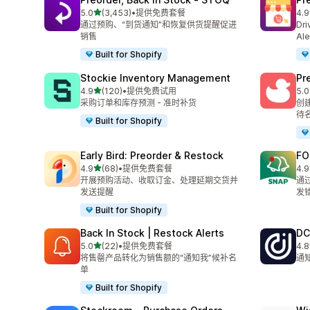
星（满分 5 星）
5.0
(3,453)
•
提供免费套餐
4.9
总共 3453 条评论
总共
通过预购、“到货通知”和恢复供货提醒促进
Dri
销售
Ale
Built for Shopify
Stockie Inventory Management
Pr
星（满分 5 星）
4.9
(120)
•
提供免费试用
5.0
总共 120 条评论
总共
采购订单和库存预测 - 准时补货
创
待
Built for Shopify
Early Bird: Preorder & Restock
FO
星（满分 5 星）
4.9
(68)
•
提供免费套餐
4.9
总共 68 条评论
总共
开展预购活动、收取订金、处理延期交货并
通
发送提醒
发错
Built for Shopify
Back In Stock | Restock Alerts
DC
星（满分 5 星）
5.0
(22)
•
提供免费套餐
4.8
总共 22 条评论
总共
将售罄产品转化为销售额的“通知我”候补名
通
单
Built for Shopify