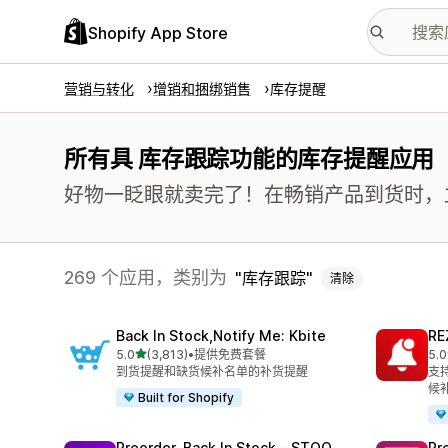
Shopify App Store
营销与转化
增销和捆绑销售
库存提醒
所有具 库存跟踪功能的库存提醒应用
好物一眨眼就卖完了！在畅销产品到货时，
269 个应用，类别为
库存跟踪
清除
Back In Stock,Notify Me: Kbite
RE
星（满分 5 星）
5.0
(3,813)
•
提供免费套餐
5.0
总共 3813 条评论
总共
到货提醒和缺货候补名单的补货提醒
支
候
Built for Shopify
Preorder, Back In Stock ‑ STOQ
Pr