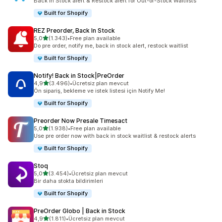
Back in Stock alert & Restock alert for Out-of-Stock Waitlists
Built for Shopify
REZ Preorder, Back In Stock
5 yıldız üzerinden
5,0
(1.343)
•
Free plan available
toplam 1343 değerlendirme
Do pre order, notify me, back in stock alert, restock waitlist
Built for Shopify
Notify! Back in Stock|PreOrder
5 yıldız üzerinden
4,9
(3.496)
•
Ücretsiz plan mevcut
toplam 3496 değerlendirme
Ön sipariş, bekleme ve istek listesi için Notify Me!
Built for Shopify
Preorder Now Presale Timesact
5 yıldız üzerinden
5,0
(1.938)
•
Free plan available
toplam 1938 değerlendirme
Use pre order now with back in stock waitlist & restock alerts
Built for Shopify
Stoq
5 yıldız üzerinden
5,0
(3.454)
•
Ücretsiz plan mevcut
toplam 3454 değerlendirme
Bir daha stokta bildirimleri
Built for Shopify
PreOrder Globo | Back in Stock
5 yıldız üzerinden
4,9
(1.811)
•
Ücretsiz plan mevcut
toplam 1811 değerlendirme