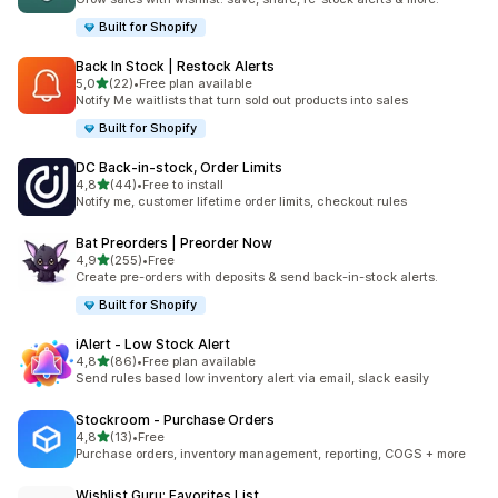
Built for Shopify
Back In Stock | Restock Alerts
5 yıldız üzerinden
5,0
(22)
•
Free plan available
toplam 22 değerlendirme
Notify Me waitlists that turn sold out products into sales
Built for Shopify
DC Back‑in‑stock, Order Limits
5 yıldız üzerinden
4,8
(44)
•
Free to install
toplam 44 değerlendirme
Notify me, customer lifetime order limits, checkout rules
Bat Preorders | Preorder Now
5 yıldız üzerinden
4,9
(255)
•
Free
toplam 255 değerlendirme
Create pre-orders with deposits & send back-in-stock alerts.
Built for Shopify
iAlert ‑ Low Stock Alert
5 yıldız üzerinden
4,8
(86)
•
Free plan available
toplam 86 değerlendirme
Send rules based low inventory alert via email, slack easily
Stockroom ‑ Purchase Orders
5 yıldız üzerinden
4,8
(13)
•
Free
toplam 13 değerlendirme
Purchase orders, inventory management, reporting, COGS + more
Wishlist Guru: Favorites List