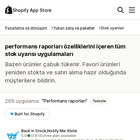
Shopify App Store
Pazarlama ve dönüşüm
Yukarı satış ve paketler
Stok uyarıları
performans raporları özelliklerini içeren tüm
stok uyarısı uygulamaları
Bazen ürünler çabuk tükenir. Favori ürünleri
yeniden stokta ve satın alıma hazır olduğunda
müşterilere bildirin.
269 uygulama:
Performans raporları
Temizle
Built for Shopify
Back In Stock,Notify Me: Kbite
5 yıldız üzerinden
5,0
(3.813)
•
Free plan available
toplam 3813 değerlendirme