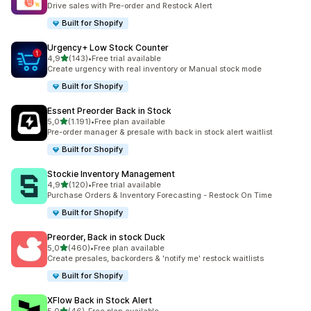
Drive sales with Pre-order and Restock Alert
Built for Shopify
Urgency+ Low Stock Counter
5 yıldız üzerinden
4,9
(143)
•
Free trial available
toplam 143 değerlendirme
Create urgency with real inventory or Manual stock mode
Built for Shopify
Essent Preorder Back in Stock
5 yıldız üzerinden
5,0
(1.191)
•
Free plan available
toplam 1191 değerlendirme
Pre-order manager & presale with back in stock alert waitlist
Built for Shopify
Stockie Inventory Management
5 yıldız üzerinden
4,9
(120)
•
Free trial available
toplam 120 değerlendirme
Purchase Orders & Inventory Forecasting - Restock On Time
Built for Shopify
Preorder, Back in stock Duck
5 yıldız üzerinden
5,0
(460)
•
Free plan available
toplam 460 değerlendirme
Create presales, backorders & 'notify me' restock waitlists
Built for Shopify
XFlow Back in Stock Alert
5 yıldız üzerinden