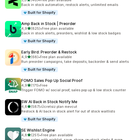
5,0
(46)
•
Free plan available
toplam 46 değerlendirme
Back in stock automation, restock alerts, unlimited emails
Built for Shopify
Amp Back in Stock | Preorder
5 yıldız üzerinden
4,9
(825)
•
Free plan available
toplam 825 değerlendirme
Back in stock alerts, preorders, wishlist & low stock badges
Built for Shopify
Early Bird: Preorder & Restock
5 yıldız üzerinden
4,9
(68)
•
Free plan available
toplam 68 değerlendirme
Run preorder campaigns, take deposits, backorder & send alerts
Built for Shopify
FOMO Sales Pop Up Social Proof
5 yıldız üzerinden
4,9
(171)
•
Free
toplam 171 değerlendirme
Trigger FOMO w/ social proof, sales pop up & low stock counter
SW AI Back in Stock Notify Me
5 yıldız üzerinden
4,8
(587)
•
Ücretsiz plan mevcut
toplam 587 değerlendirme
Restock & AI back in stock alert for out of stock waitlists
Built for Shopify
SE Wishlist Engine
5 yıldız üzerinden
4,8
(251)
•
Free plan available
toplam 251 değerlendirme
Grow sales with wishlist: save, share, re-stock alerts & more.