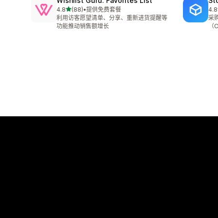
Wishlist Guru: Favorites List
St
星（满分 5 星）
4.8
(88)
•
提供免费套餐
4.8
总共 88 条评论
总共
利用访客愿望清单、分享、重新进货提醒等
采
功能推动销售额增长
（