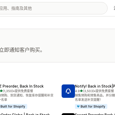
立即通知客户购买。
Z Preorder, Back In Stock
Notify! Back in Stock|
星（满分 5 星）
星（满分 5 星）
(1,350)
•
提供免费套餐
4.9
(3,503)
•
提供免费套餐
 1350 条评论
总共 3503 条评论
持预购、到货通知、恢复库存提醒和补货
销售预购和预售商品，并分期
补名单
名单发送补货提醒！
Built for Shopify
Built for Shopify
eOrder Globo | Back in Stock
Essent Preorder Back 