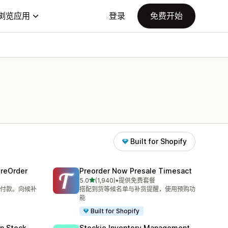
浏览应用
登录
免费开始
Built for Shopify
PreOrder
Preorder Now Presale Timesact
星（满分 5 星）
5.0
(1,940)
•
提供免费套餐
总共 1940 条评论
付款。向候补
搭配到货等候名单与补货提醒，使用预购功
能
Built for Shopify
in Stock
Stockie Inventory Management