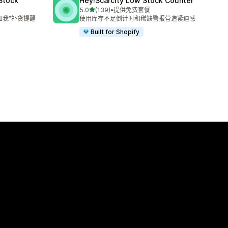
 Stock
Hey!Scarcity Low Stock Counter
星（满分 5 星）
5.0
(139)
•
提供免费套餐
总共 139 条评论
知我”补货提醒
使用库存不足倒计时和稀缺警报营造紧迫感
Built for Shopify