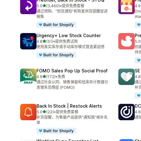
星（满分 5 星）
5.0
(3,460)
•
提供免费套餐
4.9
总共 3460 条评论
总共
通过预购、“到货通知”和恢复供货提醒促进
Dri
销售
Ale
Built for Shopify
Urgency+ Low Stock Counter
Pr
星（满分 5 星）
4.8
(51)
•
提供免费试用
5.0
总共 51 条评论
总共
使用真实库存或手动库存模式营造紧迫感
创
待
Built for Shopify
FOMO Sales Pop Up Social Proof
SE
星（满分 5 星）
4.9
(172)
•
免费
4.8
总共 172 条评论
总共
通过社会认同、销售弹窗和低库存计数器引
通
发错失恐惧症 (FOMO)
补
Back In Stock | Restock Alerts
DC
星（满分 5 星）
5.0
(22)
•
提供免费套餐
4.8
总共 22 条评论
总共
补货提醒，为售罄产品提供“通知我”候补名
通
单
Built for Shopify