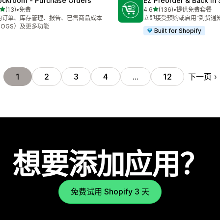
ockroom ‑ Purchase Orders
EZ Preorder & Back In
星（满分 5 星）
星（满分 5 星）
(13)
•
免费
4.6
(136)
•
提供免费套餐
 13 条评论
总共 136 条评论
购订单、库存管理、报告、已售商品成本
立即接受预购或启用“到货通
COGS）及更多功能
Built for Shopify
下一页
1
2
3
4
…
12
想要添加应用？
免费试用 Shopify 3 天