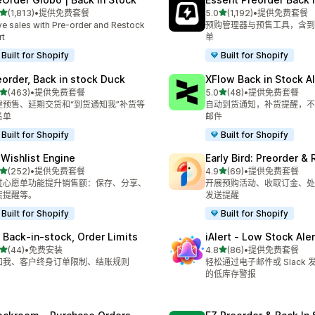
星（满分 5 星）
星（满分 5 星）
(1,813)
•
提供免费套餐
5.0
(1,192)
•
提供免费套餐
 1813 条评论
总共 1192 条评论
ve sales with Pre-order and Restock
预购管理器与预售工具，含到
rt
单
Built for Shopify
Built for Shopify
eorder, Back in stock Duck
XFlow Back in Stock Al
星（满分 5 星）
星（满分 5 星）
(463)
•
提供免费套餐
5.0
(48)
•
提供免费套餐
 463 条评论
总共 48 条评论
建预售、延期交货和“到货通知我”补货等
自动到货通知，补货提醒，不
名单
邮件
Built for Shopify
Built for Shopify
 Wishlist Engine
Early Bird: Preorder &
星（满分 5 星）
星（满分 5 星）
(252)
•
提供免费套餐
4.9
(69)
•
提供免费套餐
 252 条评论
总共 69 条评论
过心愿单功能提升销售额：保存、分享、
开展预购活动、收取订金、处
货提醒等。
发送提醒
Built for Shopify
Built for Shopify
 Back‑in‑stock, Order Limits
iAlert ‑ Low Stock Aler
星（满分 5 星）
星（满分 5 星）
(44)
•
免费安装
4.8
(86)
•
提供免费套餐
 44 条评论
总共 86 条评论
知我、客户终身订单限制、结账规则
轻松通过电子邮件或 Slack
的低库存警报