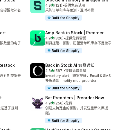
星（满分 5 星）
4.9
(121)
•
提供免费试用
总共 121 条评论
货提醒候补名
采购订单和库存预测 - 准时补货
Built for Shopify
ert
Amp Back in Stock | Preorder
星（满分 5 星）
4.9
(826)
•
提供免费套餐
总共 826 条评论
限数量的电子
到货提醒、预购、愿望清单和库存不足徽章
Built for Shopify
 Restock
Back in Stock AI 缺货通知
星（满分 5 星）
4.8
(587)
•
提供免费套餐
总共 587 条评论
理延期交货并
Inventory alert，缺货提醒，Email & SMS
补货通知，notify me，preorder
Built for Shopify
t
Bat Preorders | Preorder Now
星（满分 5 星）
4.9
(256)
•
免费
总共 256 条评论
 发送基于规则
创建支持定金的预购，并发送重新入库提
醒。
Built for Shopify