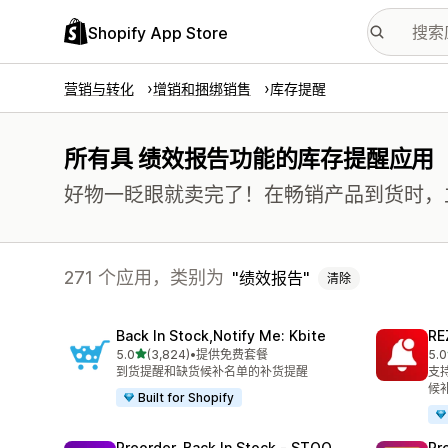
Shopify App Store
营销与转化
增销和捆绑销售
库存提醒
所有具 绩效报告功能的库存提醒应用
好物一眨眼就卖完了！在畅销产品到货时，
271 个应用，类别为
绩效报告
清除
Back In Stock,Notify Me: Kbite
RE
星（满分 5 星）
5.0
(3,824)
•
提供免费套餐
5.0
总共 3824 条评论
总共
到货提醒和缺货候补名单的补货提醒
支
候
Built for Shopify
Preorder, Back In Stock ‑ STOQ
Pr