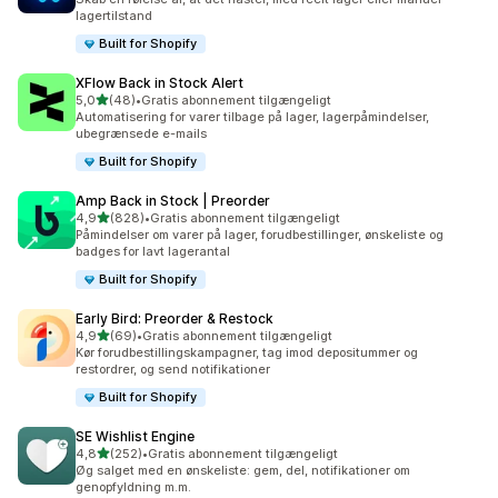
lagertilstand
Built for Shopify
XFlow Back in Stock Alert
ud af 5 stjerner
5,0
(48)
•
Gratis abonnement tilgængeligt
48 anmeldelser i alt
Automatisering for varer tilbage på lager, lagerpåmindelser,
ubegrænsede e-mails
Built for Shopify
Amp Back in Stock | Preorder
ud af 5 stjerner
4,9
(828)
•
Gratis abonnement tilgængeligt
828 anmeldelser i alt
Påmindelser om varer på lager, forudbestillinger, ønskeliste og
badges for lavt lagerantal
Built for Shopify
Early Bird: Preorder & Restock
ud af 5 stjerner
4,9
(69)
•
Gratis abonnement tilgængeligt
69 anmeldelser i alt
Kør forudbestillingskampagner, tag imod depositummer og
restordrer, og send notifikationer
Built for Shopify
SE Wishlist Engine
ud af 5 stjerner
4,8
(252)
•
Gratis abonnement tilgængeligt
252 anmeldelser i alt
Øg salget med en ønskeliste: gem, del, notifikationer om
genopfyldning m.m.