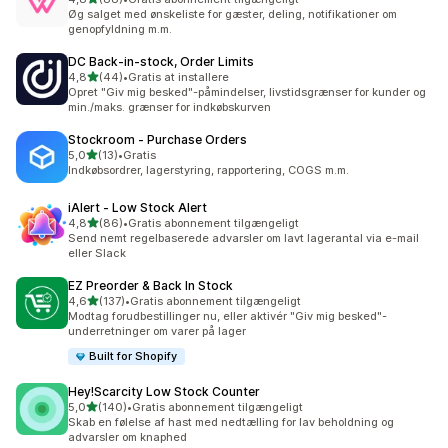
88 anmeldelser i alt
Øg salget med ønskeliste for gæster, deling, notifikationer om
genopfyldning m.m.
DC Back‑in‑stock, Order Limits
ud af 5 stjerner
4,8
(44)
•
Gratis at installere
44 anmeldelser i alt
Opret "Giv mig besked"-påmindelser, livstidsgrænser for kunder og
min./maks. grænser for indkøbskurven
Stockroom ‑ Purchase Orders
ud af 5 stjerner
5,0
(13)
•
Gratis
13 anmeldelser i alt
Indkøbsordrer, lagerstyring, rapportering, COGS m.m.
iAlert ‑ Low Stock Alert
ud af 5 stjerner
4,8
(86)
•
Gratis abonnement tilgængeligt
86 anmeldelser i alt
Send nemt regelbaserede advarsler om lavt lagerantal via e-mail
eller Slack
EZ Preorder & Back In Stock
ud af 5 stjerner
4,6
(137)
•
Gratis abonnement tilgængeligt
137 anmeldelser i alt
Modtag forudbestillinger nu, eller aktivér "Giv mig besked"-
underretninger om varer på lager
Built for Shopify
Hey!Scarcity Low Stock Counter
ud af 5 stjerner
5,0
(140)
•
Gratis abonnement tilgængeligt
140 anmeldelser i alt
Skab en følelse af hast med nedtælling for lav beholdning og
advarsler om knaphed