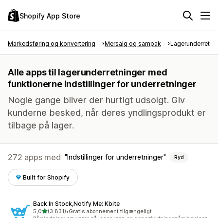
Shopify App Store
Markedsføring og konvertering
Mersalg og sampak
Lagerunderretni
Alle apps til lagerunderretninger med
funktionerne indstillinger for underretninger
Nogle gange bliver der hurtigt udsolgt. Giv
kunderne besked, når deres yndlingsprodukt er
tilbage på lager.
272 apps med
Indstillinger for underretninger
Ryd
Built for Shopify
Back In Stock,Notify Me: Kbite
ud af 5 stjerner
5,0
(3.831)
•
Gratis abonnement tilgængeligt
3831 anmeldelser i alt