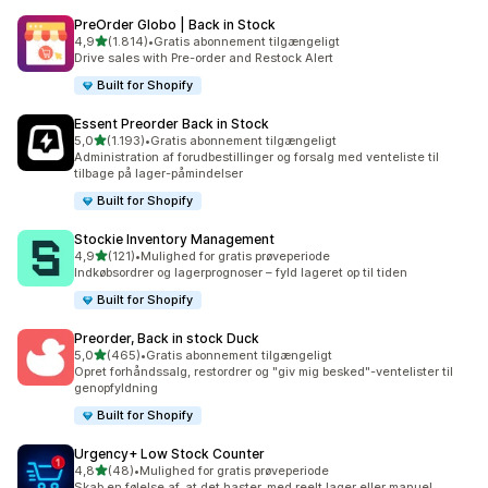
PreOrder Globo | Back in Stock
ud af 5 stjerner
4,9
(1.814)
•
Gratis abonnement tilgængeligt
1814 anmeldelser i alt
Drive sales with Pre-order and Restock Alert
Built for Shopify
Essent Preorder Back in Stock
ud af 5 stjerner
5,0
(1.193)
•
Gratis abonnement tilgængeligt
1193 anmeldelser i alt
Administration af forudbestillinger og forsalg med venteliste til
tilbage på lager-påmindelser
Built for Shopify
Stockie Inventory Management
ud af 5 stjerner
4,9
(121)
•
Mulighed for gratis prøveperiode
121 anmeldelser i alt
Indkøbsordrer og lagerprognoser – fyld lageret op til tiden
Built for Shopify
Preorder, Back in stock Duck
ud af 5 stjerner
5,0
(465)
•
Gratis abonnement tilgængeligt
465 anmeldelser i alt
Opret forhåndssalg, restordrer og "giv mig besked"-ventelister til
genopfyldning
Built for Shopify
Urgency+ Low Stock Counter
ud af 5 stjerner
4,8
(48)
•
Mulighed for gratis prøveperiode
48 anmeldelser i alt
Skab en følelse af, at det haster, med reelt lager eller manuel