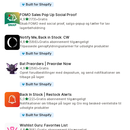
Built for Shopify
FOMO Sales Pop Up Social Proof
ud af 5 stjerner
4,9
(173)
•
Gratis
173 anmeldelser i alt
Skab FOMO med social proof, salgs-popup og tæller for lav
lagerbeholdning
Notify Me, Back in Stock: CW
ud af 5 stjerner
4,8
(586)
•
Gratis abonnement tilgængeligt
586 anmeldelser i alt
Tilpassede genopfyldningsalarmer for udsolgte produkter
Built for Shopify
Bat Preorders | Preorder Now
ud af 5 stjerner
4,9
(256)
•
Gratis
256 anmeldelser i alt
Opret forudbestillinger med depositum, og send notifikationer om
tilbage på lager.
Built for Shopify
Back In Stock | Restock Alerts
ud af 5 stjerner
5,0
(22)
•
Gratis abonnement tilgængeligt
22 anmeldelser i alt
Notifikationer om tilbage på lager og Giv mig besked-venteliste til
udsolgte produkter
Built for Shopify
Wishlist Guru: Favorites List
ud af 5 stjerner
4,8
(88)
•
Gratis abonnement tilgængeligt