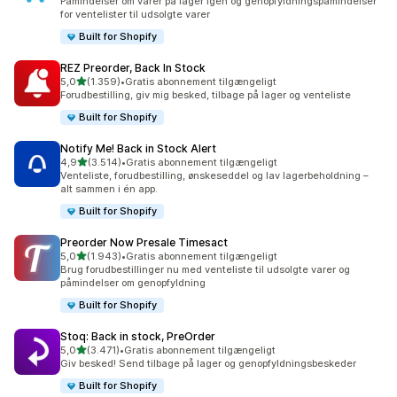
Påmindelser om varer på lager igen og genopfyldningspåmindelser
for ventelister til udsolgte varer
Built for Shopify
REZ Preorder, Back In Stock
ud af 5 stjerner
5,0
(1.359)
•
Gratis abonnement tilgængeligt
1359 anmeldelser i alt
Forudbestilling, giv mig besked, tilbage på lager og venteliste
Built for Shopify
Notify Me! Back in Stock Alert
ud af 5 stjerner
4,9
(3.514)
•
Gratis abonnement tilgængeligt
3514 anmeldelser i alt
Venteliste, forudbestilling, ønskeseddel og lav lagerbeholdning –
alt sammen i én app.
Built for Shopify
Preorder Now Presale Timesact
ud af 5 stjerner
5,0
(1.943)
•
Gratis abonnement tilgængeligt
1943 anmeldelser i alt
Brug forudbestillinger nu med venteliste til udsolgte varer og
påmindelser om genopfyldning
Built for Shopify
Stoq: Back in stock, PreOrder
ud af 5 stjerner
5,0
(3.471)
•
Gratis abonnement tilgængeligt
3471 anmeldelser i alt
Giv besked! Send tilbage på lager og genopfyldningsbeskeder
Built for Shopify