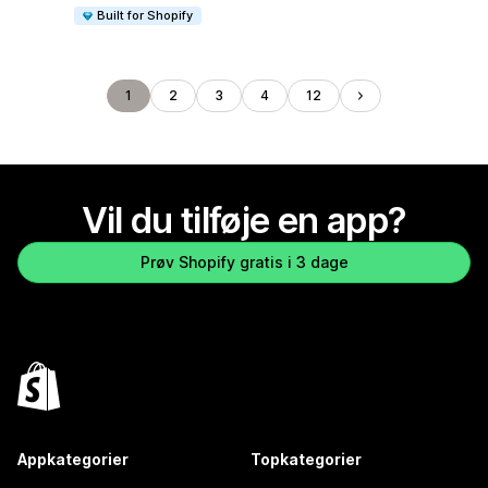
Built for Shopify
1
2
3
4
12
Vil du tilføje en app?
Prøv Shopify gratis i 3 dage
Appkategorier
Topkategorier