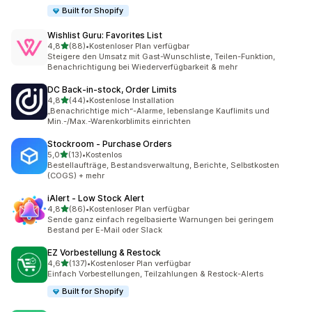
Built for Shopify
Wishlist Guru: Favorites List
von 5 Sternen
4,8
(88)
•
Kostenloser Plan verfügbar
88 Rezensionen insgesamt
Steigere den Umsatz mit Gast-Wunschliste, Teilen-Funktion,
Benachrichtigung bei Wiederverfügbarkeit & mehr
DC Back‑in‑stock, Order Limits
von 5 Sternen
4,8
(44)
•
Kostenlose Installation
44 Rezensionen insgesamt
„Benachrichtige mich“-Alarme, lebenslange Kauflimits und
Min.-/Max.-Warenkorblimits einrichten
Stockroom ‑ Purchase Orders
von 5 Sternen
5,0
(13)
•
Kostenlos
13 Rezensionen insgesamt
Bestellaufträge, Bestandsverwaltung, Berichte, Selbstkosten
(COGS) + mehr
iAlert ‑ Low Stock Alert
von 5 Sternen
4,8
(86)
•
Kostenloser Plan verfügbar
86 Rezensionen insgesamt
Sende ganz einfach regelbasierte Warnungen bei geringem
Bestand per E-Mail oder Slack
EZ Vorbestellung & Restock
von 5 Sternen
4,6
(137)
•
Kostenloser Plan verfügbar
137 Rezensionen insgesamt
Einfach Vorbestellungen, Teilzahlungen & Restock-Alerts
Built for Shopify