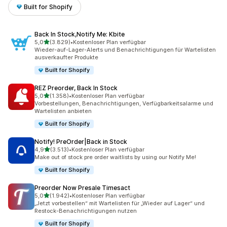
Built for Shopify
Back In Stock,Notify Me: Kbite
von 5 Sternen
5,0
(3.829)
•
Kostenloser Plan verfügbar
3829 Rezensionen insgesamt
Wieder-auf-Lager-Alerts und Benachrichtigungen für Wartelisten
ausverkaufter Produkte
Built for Shopify
REZ Preorder, Back In Stock
von 5 Sternen
5,0
(1.358)
•
Kostenloser Plan verfügbar
1358 Rezensionen insgesamt
Vorbestellungen, Benachrichtigungen, Verfügbarkeitsalarme und
Wartelisten anbieten
Built for Shopify
Notify! PreOrder|Back in Stock
von 5 Sternen
4,9
(3.513)
•
Kostenloser Plan verfügbar
3513 Rezensionen insgesamt
Make out of stock pre order waitlists by using our Notify Me!
Built for Shopify
Preorder Now Presale Timesact
von 5 Sternen
5,0
(1.942)
•
Kostenloser Plan verfügbar
1942 Rezensionen insgesamt
„Jetzt vorbestellen“ mit Wartelisten für „Wieder auf Lager“ und
Restock-Benachrichtigungen nutzen
Built for Shopify