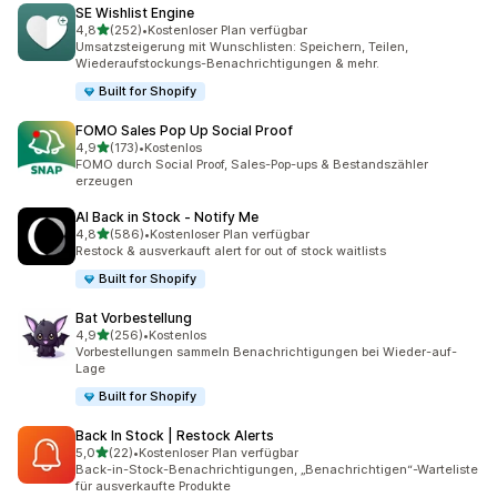
SE Wishlist Engine
von 5 Sternen
4,8
(252)
•
Kostenloser Plan verfügbar
252 Rezensionen insgesamt
Umsatzsteigerung mit Wunschlisten: Speichern, Teilen,
Wiederaufstockungs-Benachrichtigungen & mehr.
Built for Shopify
FOMO Sales Pop Up Social Proof
von 5 Sternen
4,9
(173)
•
Kostenlos
173 Rezensionen insgesamt
FOMO durch Social Proof, Sales-Pop-ups & Bestandszähler
erzeugen
AI Back in Stock ‑ Notify Me
von 5 Sternen
4,8
(586)
•
Kostenloser Plan verfügbar
586 Rezensionen insgesamt
Restock & ausverkauft alert for out of stock waitlists
Built for Shopify
Bat Vorbestellung
von 5 Sternen
4,9
(256)
•
Kostenlos
256 Rezensionen insgesamt
Vorbestellungen sammeln Benachrichtigungen bei Wieder-auf-
Lage
Built for Shopify
Back In Stock | Restock Alerts
von 5 Sternen
5,0
(22)
•
Kostenloser Plan verfügbar
22 Rezensionen insgesamt
Back-in-Stock-Benachrichtigungen, „Benachrichtigen“-Warteliste
für ausverkaufte Produkte