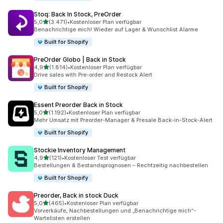
Stoq: Back In Stock, PreOrder
von 5 Sternen
5,0
(3.471)
•
Kostenloser Plan verfügbar
3471 Rezensionen insgesamt
Benachrichtige mich! Wieder auf Lager & Wunschlist Alarme
Built for Shopify
PreOrder Globo | Back in Stock
von 5 Sternen
4,9
(1.814)
•
Kostenloser Plan verfügbar
1814 Rezensionen insgesamt
Drive sales with Pre-order and Restock Alert
Built for Shopify
Essent Preorder Back in Stock
von 5 Sternen
5,0
(1.192)
•
Kostenloser Plan verfügbar
1192 Rezensionen insgesamt
Mehr Umsatz mit Preorder-Manager & Presale Back-in-Stock-Alert
Built for Shopify
Stockie Inventory Management
von 5 Sternen
4,9
(121)
•
Kostenloser Test verfügbar
121 Rezensionen insgesamt
Bestellungen & Bestandsprognosen – Rechtzeitig nachbestellen
Built for Shopify
Preorder, Back in stock Duck
von 5 Sternen
5,0
(465)
•
Kostenloser Plan verfügbar
465 Rezensionen insgesamt
Vorverkäufe, Nachbestellungen und „Benachrichtige mich“-
Wartelisten erstellen