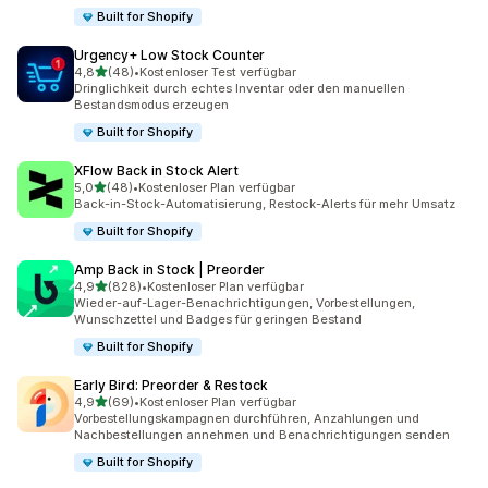
Built for Shopify
Urgency+ Low Stock Counter
von 5 Sternen
4,8
(48)
•
Kostenloser Test verfügbar
48 Rezensionen insgesamt
Dringlichkeit durch echtes Inventar oder den manuellen
Bestandsmodus erzeugen
Built for Shopify
XFlow Back in Stock Alert
von 5 Sternen
5,0
(48)
•
Kostenloser Plan verfügbar
48 Rezensionen insgesamt
Back-in-Stock-Automatisierung, Restock-Alerts für mehr Umsatz
Built for Shopify
Amp Back in Stock | Preorder
von 5 Sternen
4,9
(828)
•
Kostenloser Plan verfügbar
828 Rezensionen insgesamt
Wieder-auf-Lager-Benachrichtigungen, Vorbestellungen,
Wunschzettel und Badges für geringen Bestand
Built for Shopify
Early Bird: Preorder & Restock
von 5 Sternen
4,9
(69)
•
Kostenloser Plan verfügbar
69 Rezensionen insgesamt
Vorbestellungskampagnen durchführen, Anzahlungen und
Nachbestellungen annehmen und Benachrichtigungen senden
Built for Shopify