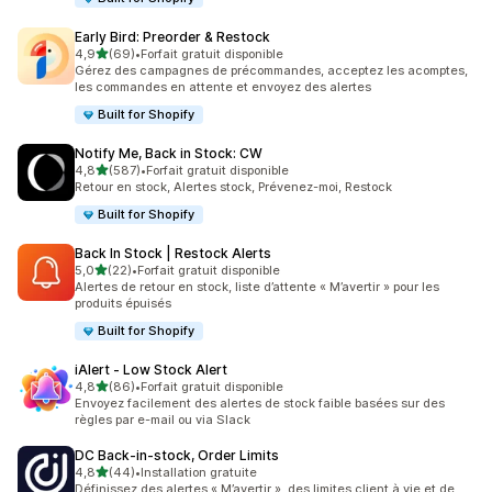
Early Bird: Preorder & Restock
étoile(s) sur 5
4,9
(69)
•
Forfait gratuit disponible
69 avis au total
Gérez des campagnes de précommandes, acceptez les acomptes,
les commandes en attente et envoyez des alertes
Built for Shopify
Notify Me, Back in Stock: CW
étoile(s) sur 5
4,8
(587)
•
Forfait gratuit disponible
587 avis au total
Retour en stock, Alertes stock, Prévenez-moi, Restock
Built for Shopify
Back In Stock | Restock Alerts
étoile(s) sur 5
5,0
(22)
•
Forfait gratuit disponible
22 avis au total
Alertes de retour en stock, liste d’attente « M’avertir » pour les
produits épuisés
Built for Shopify
iAlert ‑ Low Stock Alert
étoile(s) sur 5
4,8
(86)
•
Forfait gratuit disponible
86 avis au total
Envoyez facilement des alertes de stock faible basées sur des
règles par e-mail ou via Slack
DC Back‑in‑stock, Order Limits
étoile(s) sur 5
4,8
(44)
•
Installation gratuite
44 avis au total
Définissez des alertes « M’avertir », des limites client à vie et de