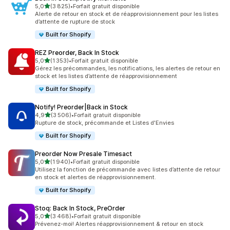
étoile(s) sur 5
5,0
(3 825)
•
Forfait gratuit disponible
3825 avis au total
Alerte de retour en stock et de réapprovisionnement pour les listes
d’attente de rupture de stock
Built for Shopify
REZ Preorder, Back In Stock
étoile(s) sur 5
5,0
(1 353)
•
Forfait gratuit disponible
1353 avis au total
Gérez les précommandes, les notifications, les alertes de retour en
stock et les listes d’attente de réapprovisionnement
Built for Shopify
Notify! Preorder|Back in Stock
étoile(s) sur 5
4,9
(3 506)
•
Forfait gratuit disponible
3506 avis au total
Rupture de stock, précommande et Listes d'Envies
Built for Shopify
Preorder Now Presale Timesact
étoile(s) sur 5
5,0
(1 940)
•
Forfait gratuit disponible
1940 avis au total
Utilisez la fonction de précommande avec listes d’attente de retour
en stock et alertes de réapprovisionnement.
Built for Shopify
Stoq: Back In Stock, PreOrder
étoile(s) sur 5
5,0
(3 468)
•
Forfait gratuit disponible
3468 avis au total
Prévenez-moi! Alertes réapprovisionnement & retour en stock