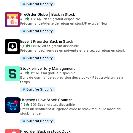
Built for Shopify
PreOrder Globo | Back in Stock
étoile(s) sur 5
4,9
(1 814)
•
Forfait gratuit disponible
1814 avis au total
Précommande/Alerte de retour en stock/Pre-order Now
Built for Shopify
Essent Preorder Back in Stock
étoile(s) sur 5
5,0
(1 191)
•
Forfait gratuit disponible
1191 avis au total
Précommandez, vendez en prévente et alertez au retour en stock
Built for Shopify
Stockie Inventory Management
étoile(s) sur 5
4,9
(121)
•
Essai gratuit disponible
121 avis au total
Bons de commande et prévision des stocks - Réapprovisionnez à
temps
Built for Shopify
Urgency+ Low Stock Counter
étoile(s) sur 5
4,8
(50)
•
Essai gratuit disponible
50 avis au total
Créer un sentiment d’urgence avec le stock réel ou le mode de
stock manuel
Built for Shopify
Preorder, Back in stock Duck