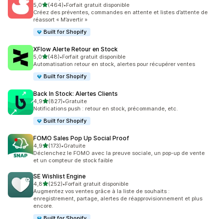
étoile(s) sur 5
5,0
(464)
•
Forfait gratuit disponible
464 avis au total
Créez des préventes, commandes en attente et listes d’attente de
réassort « M’avertir »
Built for Shopify
XFlow Alerte Retour en Stock
étoile(s) sur 5
5,0
(48)
•
Forfait gratuit disponible
48 avis au total
Automatisation retour en stock, alertes pour récupérer ventes
Built for Shopify
Back In Stock: Alertes Clients
étoile(s) sur 5
4,9
(827)
•
Gratuite
827 avis au total
Notifications push : retour en stock, précommande, etc.
Built for Shopify
FOMO Sales Pop Up Social Proof
étoile(s) sur 5
4,9
(173)
•
Gratuite
173 avis au total
Déclenchez le FOMO avec la preuve sociale, un pop-up de vente
et un compteur de stock faible
SE Wishlist Engine
étoile(s) sur 5
4,8
(252)
•
Forfait gratuit disponible
252 avis au total
Augmentez vos ventes grâce à la liste de souhaits :
enregistrement, partage, alertes de réapprovisionnement et plus
encore.
Built for Shopify