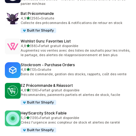
panier min/max
Bat Précommande
étoile(s) sur 5
4,9
(256)
•
Gratuite
256 avis au total
Collecte des précommandes & notifications de retour en stock
Built for Shopify
Wishlist Guru: Favorites List
étoile(s) sur 5
4,8
(88)
•
Forfait gratuit disponible
88 avis au total
Augmentez vos ventes avec des listes de souhaits pour les invités,
le partage, des alertes de réapprovisionnement et bien plus
Stockroom ‑ Purchase Orders
étoile(s) sur 5
4,8
(13)
•
Gratuite
13 avis au total
Bons de commande, gestion des stocks, rapports, coût des vente
EZ Précommande & Réassort
étoile(s) sur 5
4,6
(136)
•
Forfait gratuit disponible
136 avis au total
Précommandes, paiements partiels et alertes de stock, facile
Built for Shopify
Hey!Scarcity Stock Faible
étoile(s) sur 5
5,0
(139)
•
Forfait gratuit disponible
139 avis au total
Créez l'urgence avec compteur de stock et alertes de rareté
Built for Shopify