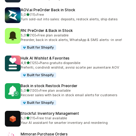
AOV.ai PreOrder Back in Stock
stelle su 5
5,0
(11)
•
Free
11 recensioni totali
Turn sold-out into sales: deposits, restock alerts, ship dates
RN: PreOrder & Back in Stock
stelle su 5
5,0
(10)
•
Free plan available
10 recensioni totali
Preorder, back in stock alerts, WhatsApp & SMS alerts -in one!
Built for Shopify
Hulk AI Wishlist & Favorites
stelle su 5
4,8
(125)
•
Piano gratuito disponibile
125 recensioni totali
Preferiti, condividi wishlist, avvisi scorte per aumentare AOV
Built for Shopify
Back in stock Restock Preorder
stelle su 5
5,0
(130)
•
Free plan available
130 recensioni totali
Recover sales with back in stock email alerts for customers
Built for Shopify
Stockful: Inventory Management
stelle su 5
5,0
(11)
•
Free trial available
11 recensioni totali
Your AI assistant for smarter inventory and reordering
Mimoran Purchase Orders