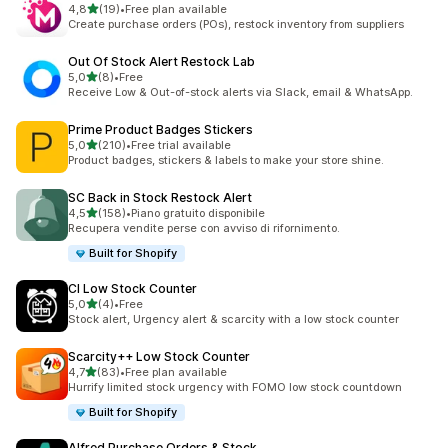
stelle su 5
4,8
(19)
•
Free plan available
19 recensioni totali
Create purchase orders (POs), restock inventory from suppliers
Out Of Stock Alert Restock Lab
stelle su 5
5,0
(8)
•
Free
8 recensioni totali
Receive Low & Out-of-stock alerts via Slack, email & WhatsApp.
Prime Product Badges Stickers
stelle su 5
5,0
(210)
•
Free trial available
210 recensioni totali
Product badges, stickers & labels to make your store shine.
SC Back in Stock Restock Alert
stelle su 5
4,5
(158)
•
Piano gratuito disponibile
158 recensioni totali
Recupera vendite perse con avviso di rifornimento.
Built for Shopify
CI Low Stock Counter
stelle su 5
5,0
(4)
•
Free
4 recensioni totali
Stock alert, Urgency alert & scarcity with a low stock counter
Scarcity++ Low Stock Counter
stelle su 5
4,7
(83)
•
Free plan available
83 recensioni totali
Hurrify limited stock urgency with FOMO low stock countdown
Built for Shopify
Alfred Purchase Orders & Stock