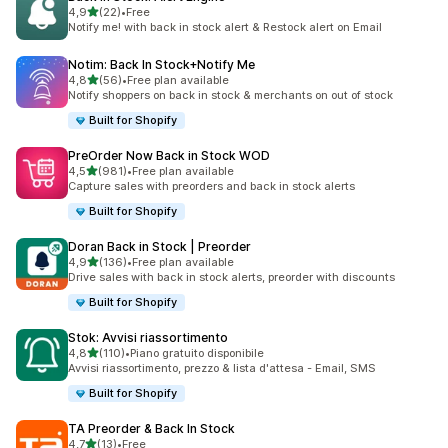
stelle su 5
4,9
(22)
•
Free
22 recensioni totali
Notify me! with back in stock alert & Restock alert on Email
Notim: Back In Stock+Notify Me
stelle su 5
4,8
(56)
•
Free plan available
56 recensioni totali
Notify shoppers on back in stock & merchants on out of stock
Built for Shopify
PreOrder Now Back in Stock WOD
stelle su 5
4,5
(981)
•
Free plan available
981 recensioni totali
Capture sales with preorders and back in stock alerts
Built for Shopify
Doran Back in Stock | Preorder
stelle su 5
4,9
(136)
•
Free plan available
136 recensioni totali
Drive sales with back in stock alerts, preorder with discounts
Built for Shopify
Stok: Avvisi riassortimento
stelle su 5
4,8
(110)
•
Piano gratuito disponibile
110 recensioni totali
Avvisi riassortimento, prezzo & lista d'attesa - Email, SMS
Built for Shopify
TA Preorder & Back In Stock
stelle su 5
4,7
(13)
•
Free