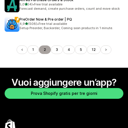
stelle su 5
5,0
(4)
•
Free trial available
4 recensioni totali
Forecast demand, create purchase orders, count and move stock
PreOrder Now & Pre order | PQ
stelle su 5
4,9
(508)
•
Free trial available
508 recensioni totali
Setup Preorder, Backorder, Coming soon products in 1 minute.
1
2
3
4
5
12
Vuoi aggiungere un’app?
Prova Shopify gratis per tre giorni