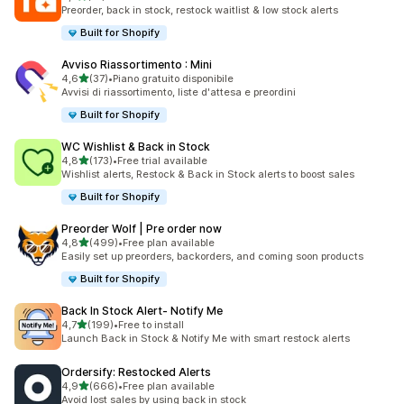
13 recensioni totali
Preorder, back in stock, restock waitlist & low stock alerts
Built for Shopify
Avviso Riassortimento : Mini
stelle su 5
4,6
(37)
•
Piano gratuito disponibile
37 recensioni totali
Avvisi di riassortimento, liste d'attesa e preordini
Built for Shopify
WC Wishlist & Back in Stock
stelle su 5
4,8
(173)
•
Free trial available
173 recensioni totali
Wishlist alerts, Restock & Back in Stock alerts to boost sales
Built for Shopify
Preorder Wolf | Pre order now
stelle su 5
4,8
(499)
•
Free plan available
499 recensioni totali
Easily set up preorders, backorders, and coming soon products
Built for Shopify
Back In Stock Alert‑ Notify Me
stelle su 5
4,7
(199)
•
Free to install
199 recensioni totali
Launch Back in Stock & Notify Me with smart restock alerts
Ordersify: Restocked Alerts
stelle su 5
4,9
(666)
•
Free plan available
666 recensioni totali
Avoid lost sales by using back in stock