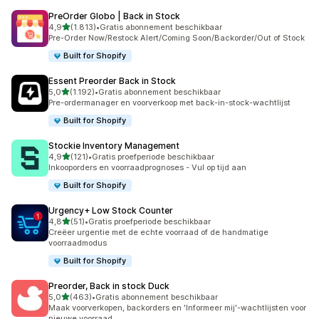
PreOrder Globo | Back in Stock
van 5 sterren
4,9
(1.813)
•
Gratis abonnement beschikbaar
1813 recensies in totaal
Pre-Order Now/Restock Alert/Coming Soon/Backorder/Out of Stock
Built for Shopify
Essent Preorder Back in Stock
van 5 sterren
5,0
(1.192)
•
Gratis abonnement beschikbaar
1192 recensies in totaal
Pre-ordermanager en voorverkoop met back-in-stock-wachtlijst
Built for Shopify
Stockie Inventory Management
van 5 sterren
4,9
(121)
•
Gratis proefperiode beschikbaar
121 recensies in totaal
Inkooporders en voorraadprognoses - Vul op tijd aan
Built for Shopify
Urgency+ Low Stock Counter
van 5 sterren
4,8
(51)
•
Gratis proefperiode beschikbaar
51 recensies in totaal
Creëer urgentie met de echte voorraad of de handmatige
voorraadmodus
Built for Shopify
Preorder, Back in stock Duck
van 5 sterren
5,0
(463)
•
Gratis abonnement beschikbaar
463 recensies in totaal
Maak voorverkopen, backorders en 'Informeer mij'-wachtlijsten voor
nieuwe voorraad