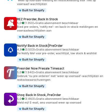
‘Weer op voorraad’-melding en restockmelding voor ‘niet op
voorraad’-wachtlijsten
Built for Shopify
REZ Preorder, Back In Stock
van 5 sterren
5,0
(1.350)
•
Gratis abonnement beschikbaar
1350 recensies in totaal
Bied pre-orders, 'notify me'- en back-in-stock-meldingen en
voorraadwachtlijsten aan
Built for Shopify
Notify! Back in Stock|PreOrder
van 5 sterren
4,9
(3.503)
•
Gratis abonnement beschikbaar
3503 recensies in totaal
De Notify Me! voor pre-order, wachtlijst, low stock & wishlist
Built for Shopify
Preorder Now Presale Timesact
van 5 sterren
5,0
(1.940)
•
Gratis abonnement beschikbaar
1940 recensies in totaal
Gebruik 'nu pre-orderen' met 'weer op voorraad'-wachtlijsten en
restockwaarschuwingen
Built for Shopify
Stoq: Back In Stock, PreOrder
van 5 sterren
5,0
(3.463)
•
Gratis abonnement beschikbaar
3463 recensies in totaal
Meld mij! E-mail, sms voorraad weer op voorraad
Built for Shopify