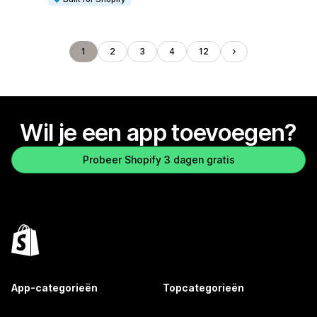
1
2
3
4
12
Wil je een app toevoegen?
Probeer Shopify 3 dagen gratis
App-categorieën
Topcategorieën