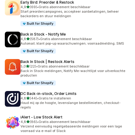
Early Bird: Preorder & Restock
van 5 sterren
4,9
(69)
•
Gratis abonnement beschikbaar
69 recensies in totaal
Start preordercampagnes, accepteer aanbetalingen, beheer
backorders en stuur meldingen
Built for Shopify
Back in Stock ‑ Notify Me
van 5 sterren
4,8
(587)
•
Gratis abonnement beschikbaar
587 recensies in totaal
Automail; klant pop-up waarschuwingen; voorraadmelding; SMS
Built for Shopify
Back In Stock | Restock Alerts
van 5 sterren
5,0
(22)
•
Gratis abonnement beschikbaar
22 recensies in totaal
Back in Stock-meldingen, Notify Me-wachtlijst voor uitverkochte
producten
Built for Shopify
DC Back‑in‑stock, Order Limits
van 5 sterren
4,8
(44)
•
Gratis te installeren
44 recensies in totaal
Houd mij op de hoogte, levenslange bestellimieten, checkout-
regels
iAlert ‑ Low Stock Alert
van 5 sterren
4,8
(86)
•
Gratis abonnement beschikbaar
86 recensies in totaal
Verzend eenvoudig regelgebaseerde meldingen voor een lage
voorraad via e-mail of Slack