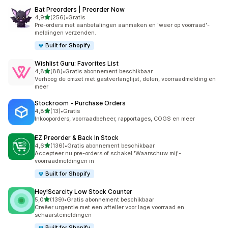
Bat Preorders | Preorder Now
van 5 sterren
4,9
(256)
•
Gratis
256 recensies in totaal
Pre-orders met aanbetalingen aanmaken en 'weer op voorraad'-
meldingen verzenden.
Built for Shopify
Wishlist Guru: Favorites List
van 5 sterren
4,8
(88)
•
Gratis abonnement beschikbaar
88 recensies in totaal
Verhoog de omzet met gastverlanglijst, delen, voorraadmelding en
meer
Stockroom ‑ Purchase Orders
van 5 sterren
4,8
(13)
•
Gratis
13 recensies in totaal
Inkooporders, voorraadbeheer, rapportages, COGS en meer
EZ Preorder & Back In Stock
van 5 sterren
4,6
(136)
•
Gratis abonnement beschikbaar
136 recensies in totaal
Accepteer nu pre-orders of schakel 'Waarschuw mij'-
voorraadmeldingen in
Built for Shopify
Hey!Scarcity Low Stock Counter
van 5 sterren
5,0
(139)
•
Gratis abonnement beschikbaar
139 recensies in totaal
Creëer urgentie met een afteller voor lage voorraad en
schaarstemeldingen
Built for Shopify