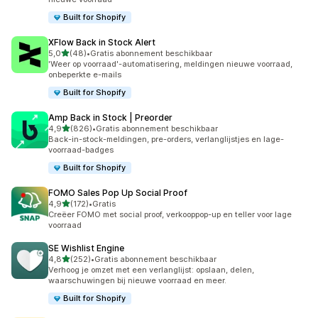
Built for Shopify
XFlow Back in Stock Alert
van 5 sterren
5,0
(48)
•
Gratis abonnement beschikbaar
48 recensies in totaal
'Weer op voorraad'-automatisering, meldingen nieuwe voorraad,
onbeperkte e-mails
Built for Shopify
Amp Back in Stock | Preorder
van 5 sterren
4,9
(826)
•
Gratis abonnement beschikbaar
826 recensies in totaal
Back-in-stock-meldingen, pre-orders, verlanglijstjes en lage-
voorraad-badges
Built for Shopify
FOMO Sales Pop Up Social Proof
van 5 sterren
4,9
(172)
•
Gratis
172 recensies in totaal
Creëer FOMO met social proof, verkooppop-up en teller voor lage
voorraad
SE Wishlist Engine
van 5 sterren
4,8
(252)
•
Gratis abonnement beschikbaar
252 recensies in totaal
Verhoog je omzet met een verlanglijst: opslaan, delen,
waarschuwingen bij nieuwe voorraad en meer.
Built for Shopify