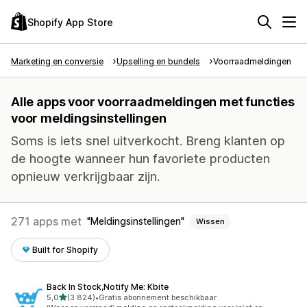
Shopify App Store
Marketing en conversie
Upselling en bundels
Voorraadmeldingen
Alle apps voor voorraadmeldingen met functies
voor meldingsinstellingen
Soms is iets snel uitverkocht. Breng klanten op
de hoogte wanneer hun favoriete producten
opnieuw verkrijgbaar zijn.
271 apps met
Meldingsinstellingen
Wissen
Built for Shopify
Back In Stock,Notify Me: Kbite
van 5 sterren
5,0
(3.824)
•
Gratis abonnement beschikbaar
3824 recensies in totaal