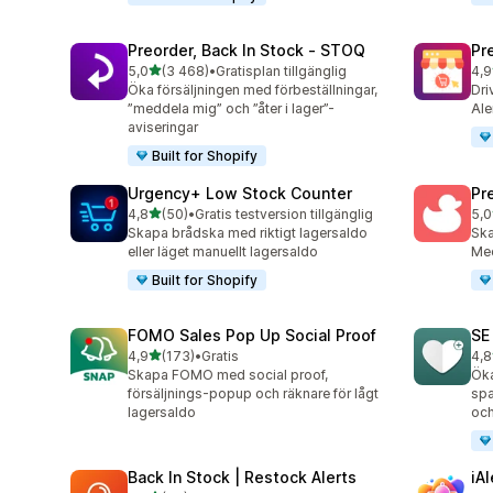
Preorder, Back In Stock ‑ STOQ
Pr
av 5 stjärnor
5,0
(3 468)
•
Gratisplan tillgänglig
4,9
3468 recensioner totalt
181
Öka försäljningen med förbeställningar,
Dri
”meddela mig” och ”åter i lager”-
Ale
aviseringar
Built for Shopify
Urgency+ Low Stock Counter
Pr
av 5 stjärnor
4,8
(50)
•
Gratis testversion tillgänglig
5,0
50 recensioner totalt
464
Skapa brådska med riktigt lagersaldo
Ska
eller läget manuellt lagersaldo
Med
Built for Shopify
FOMO Sales Pop Up Social Proof
SE
av 5 stjärnor
4,9
(173)
•
Gratis
4,8
173 recensioner totalt
252
Skapa FOMO med social proof,
Öka
försäljnings-popup och räknare för lågt
spa
lagersaldo
och
Back In Stock | Restock Alerts
iA