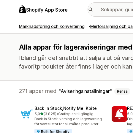
Shopify App Store
Marknadsföring och konvertering
Merförsäljning och pa
Alla appar för lageraviseringar med
Ibland går det snabbt att sälja slut på v
favoritprodukter åter finns i lager och ka
271 appar med
Aviseringsinställningar
Rensa
Back In Stock,Notify Me: Kbite
RE
av 5 stjärnor
5,0
(3 825)
•
Gratisplan tillgänglig
5,0
3825 recensioner totalt
135
Back in Stock-varning och lagervarning
Erb
för väntelistor för slutsålda produkter
lag
Built for Shopify