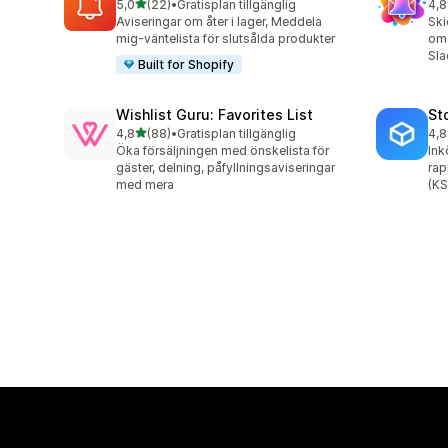
av 5 stjärnor
5,0
(22)
•
Gratisplan tillgänglig
4,8
22 recensioner totalt
86 
Aviseringar om åter i lager, Meddela
Ski
mig-väntelista för slutsålda produkter
om 
Sla
Built for Shopify
Wishlist Guru: Favorites List
St
av 5 stjärnor
4,8
(88)
•
Gratisplan tillgänglig
4,8
88 recensioner totalt
13 
Öka försäljningen med önskelista för
Ink
gäster, delning, påfyllningsaviseringar
rap
med mera
(KS