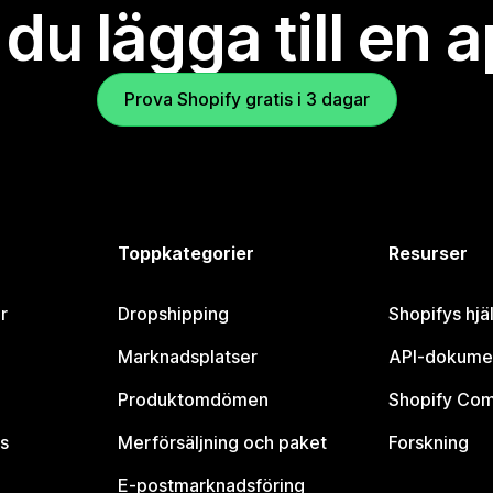
l du lägga till en 
Prova Shopify gratis i 3 dagar
Toppkategorier
Resurser
r
Dropshipping
Shopifys hjä
Marknadsplatser
API-dokume
Produktomdömen
Shopify Co
s
Merförsäljning och paket
Forskning
E-postmarknadsföring