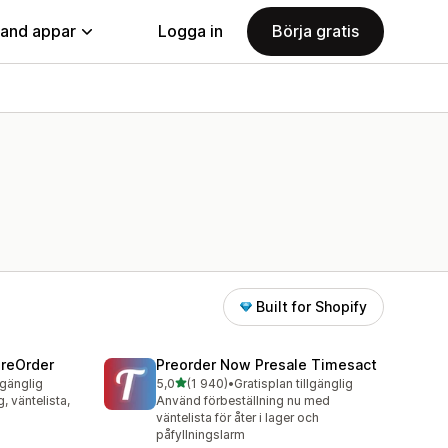
land appar
Logga in
Börja gratis
Built for Shopify
PreOrder
Preorder Now Presale Timesact
av 5 stjärnor
lgänglig
5,0
(1 940)
•
Gratisplan tillgänglig
1940 recensioner totalt
g, väntelista,
Använd förbeställning nu med
väntelista för åter i lager och
påfyllningslarm