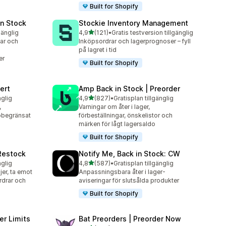
Built for Shopify
in Stock
Stockie Inventory Management
av 5 stjärnor
gänglig
4,9
(121)
•
Gratis testversion tillgänglig
121 recensioner totalt
gar och
Inköpsordrar och lagerprognoser – fyll
på lagret i tid
er
Built for Shopify
ert
Amp Back in Stock | Preorder
av 5 stjärnor
nglig
4,9
(827)
•
Gratisplan tillgänglig
827 recensioner totalt
,
Varningar om åter i lager,
obegränsat
förbeställningar, önskelistor och
märken för lågt lagersaldo
Built for Shopify
 Restock
Notify Me, Back in Stock: CW
av 5 stjärnor
nglig
4,8
(587)
•
Gratisplan tillgänglig
587 recensioner totalt
er, ta emot
Anpassningsbara åter i lager-
rdrar och
aviseringar för slutsålda produkter
Built for Shopify
er Limits
Bat Preorders | Preorder Now