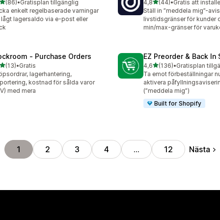
av 5 stjärnor
av 5 stjärnor
(86)
•
Gratisplan tillgänglig
4,8
(44)
•
Gratis att install
recensioner totalt
44 recensioner totalt
cka enkelt regelbaserade varningar
Ställ in ”meddela mig”-avis
lågt lagersaldo via e-post eller
livstidsgränser för kunder 
ck
min/max-gränser för varuk
ockroom ‑ Purchase Orders
EZ Preorder & Back In
av 5 stjärnor
av 5 stjärnor
(13)
•
Gratis
4,6
(136)
•
Gratisplan tillg
recensioner totalt
136 recensioner totalt
öpsordrar, lagerhantering,
Ta emot förbeställningar nu
portering, kostnad för sålda varor
aktivera påfyllningsaviseri
V) med mera
(”meddela mig”)
Built for Shopify
Nästa
1
2
3
4
…
12