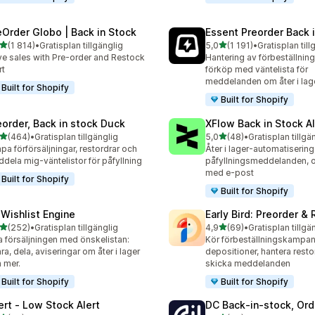
eOrder Globo | Back in Stock
Essent Preorder Back 
av 5 stjärnor
av 5 stjärnor
(1 814)
•
Gratisplan tillgänglig
5,0
(1 191)
•
Gratisplan till
4 recensioner totalt
1191 recensioner totalt
ve sales with Pre-order and Restock
Hantering av förbeställnin
rt
förköp med väntelista för
meddelanden om åter i lag
Built for Shopify
Built for Shopify
eorder, Back in stock Duck
XFlow Back in Stock Al
av 5 stjärnor
av 5 stjärnor
(464)
•
Gratisplan tillgänglig
5,0
(48)
•
Gratisplan tillgä
 recensioner totalt
48 recensioner totalt
pa förförsäljningar, restordrar och
Åter i lager-automatisering
dela mig-väntelistor för påfyllning
påfyllningsmeddelanden, 
med e-post
Built for Shopify
Built for Shopify
 Wishlist Engine
Early Bird: Preorder &
av 5 stjärnor
av 5 stjärnor
(252)
•
Gratisplan tillgänglig
4,9
(69)
•
Gratisplan tillgä
 recensioner totalt
69 recensioner totalt
 försäljningen med önskelistan:
Kör förbeställningskampanj
ra, dela, aviseringar om åter i lager
depositioner, hantera resto
 mer.
skicka meddelanden
Built for Shopify
Built for Shopify
lert ‑ Low Stock Alert
DC Back‑in‑stock, Ord