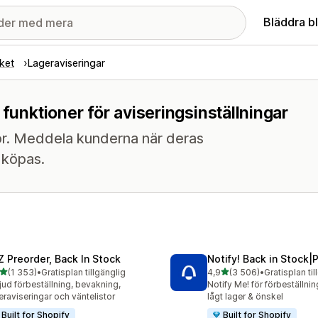
Bläddra b
ket
Lageraviseringar
 funktioner för aviseringsinställningar
aror. Meddela kunderna när deras
n köpas.
Z Preorder, Back In Stock
Notify! Back in Stock|
av 5 stjärnor
av 5 stjärnor
(1 353)
•
Gratisplan tillgänglig
4,9
(3 506)
•
Gratisplan til
3 recensioner totalt
3506 recensioner totalt
jud förbeställning, bevakning,
Notify Me! för förbeställnin
eraviseringar och väntelistor
lågt lager & önskel
Built for Shopify
Built for Shopify