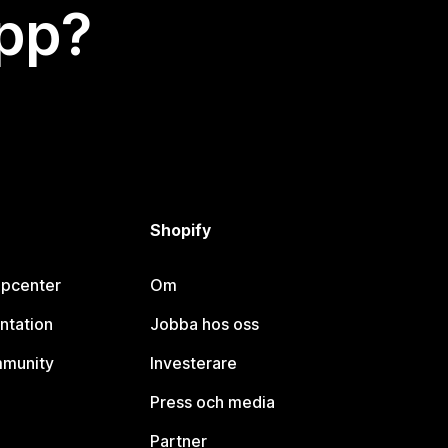
app?
Shopify
lpcenter
Om
ntation
Jobba hos oss
mmunity
Investerare
Press och media
Partner