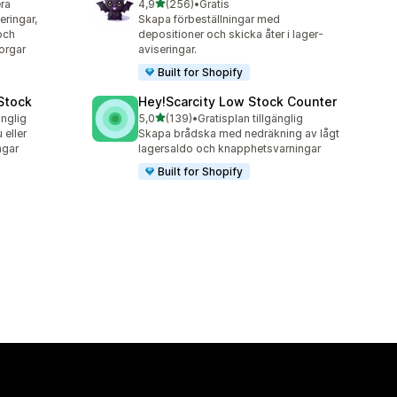
av 5 stjärnor
era
4,9
(256)
•
Gratis
256 recensioner totalt
eringar,
Skapa förbeställningar med
och
depositioner och skicka åter i lager-
orgar
aviseringar.
Built for Shopify
 Stock
Hey!Scarcity Low Stock Counter
av 5 stjärnor
änglig
5,0
(139)
•
Gratisplan tillgänglig
139 recensioner totalt
 eller
Skapa brådska med nedräkning av lågt
ngar
lagersaldo och knapphetsvarningar
Built for Shopify