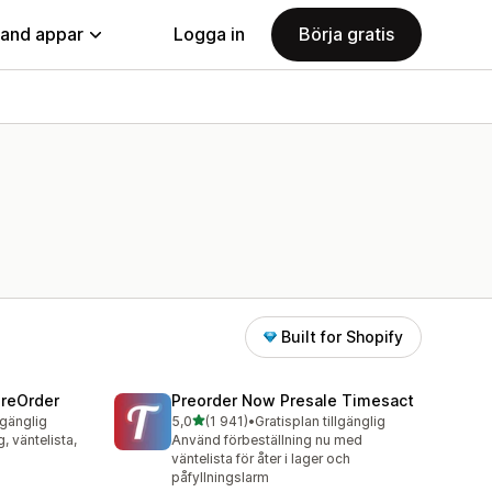
land appar
Logga in
Börja gratis
Built for Shopify
PreOrder
Preorder Now Presale Timesact
av 5 stjärnor
lgänglig
5,0
(1 941)
•
Gratisplan tillgänglig
1941 recensioner totalt
g, väntelista,
Använd förbeställning nu med
väntelista för åter i lager och
påfyllningslarm