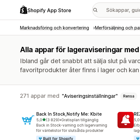
Shopify App Store
Marknadsföring och konvertering
Merförsäljning och pa
Alla appar för lageraviseringar med
Ibland går det snabbt att sälja slut på v
favoritprodukter åter finns i lager och ka
271 appar med
Aviseringsinställningar
Rensa
Back In Stock,Notify Me: Kbite
RE
av 5 stjärnor
5,0
(3 829)
•
Gratisplan tillgänglig
5,0
3829 recensioner totalt
135
Back in Stock-varning och lagervarning
Erb
för väntelistor för slutsålda produkter
lag
Built for Shopify