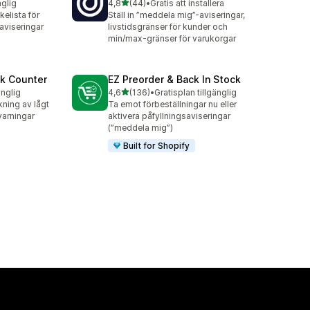
av 5 stjärnor
nglig
4,8
(44)
•
Gratis att installera
44 recensioner totalt
elista för
Ställ in ”meddela mig”-aviseringar,
saviseringar
livstidsgränser för kunder och
min/max-gränser för varukorgar
ck Counter
EZ Preorder & Back In Stock
av 5 stjärnor
änglig
4,6
(136)
•
Gratisplan tillgänglig
136 recensioner totalt
ning av lågt
Ta emot förbeställningar nu eller
varningar
aktivera påfyllningsaviseringar
(”meddela mig”)
Built for Shopify