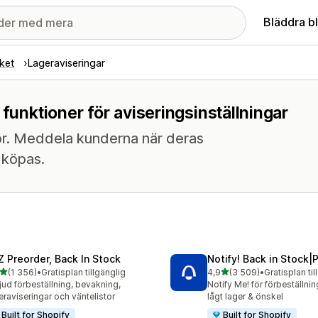
Bläddra b
ket
Lageraviseringar
 funktioner för aviseringsinställningar
aror. Meddela kunderna när deras
n köpas.
Z Preorder, Back In Stock
Notify! Back in Stock|
av 5 stjärnor
av 5 stjärnor
(1 356)
•
Gratisplan tillgänglig
4,9
(3 509)
•
Gratisplan til
6 recensioner totalt
3509 recensioner totalt
jud förbeställning, bevakning,
Notify Me! för förbeställnin
eraviseringar och väntelistor
lågt lager & önskel
Built for Shopify
Built for Shopify