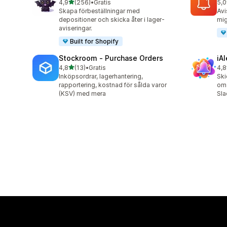
av 5 stjärnor
4,9
(256)
•
Gratis
5,0
256 recensioner totalt
22 
Skapa förbeställningar med
Avi
depositioner och skicka åter i lager-
mig
aviseringar.
Built for Shopify
Stockroom ‑ Purchase Orders
iA
av 5 stjärnor
4,8
(13)
•
Gratis
4,8
13 recensioner totalt
86 
Inköpsordrar, lagerhantering,
Ski
rapportering, kostnad för sålda varor
om 
(KSV) med mera
Sla