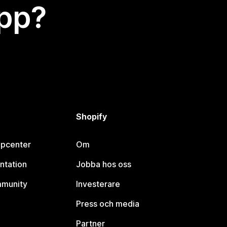
app?
Shopify
lpcenter
Om
ntation
Jobba hos oss
mmunity
Investerare
Press och media
Partner