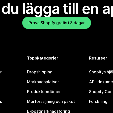
l du lägga till en 
Prova Shopify gratis i 3 dagar
Toppkategorier
Resurser
r
Dropshipping
Shopifys hjä
Marknadsplatser
API-dokume
Produktomdömen
Shopify Co
s
Merförsäljning och paket
Forskning
E-postmarknadsföring