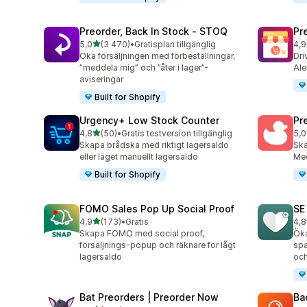
Preorder, Back In Stock ‑ STOQ
Pr
av 5 stjärnor
5,0
(3 470)
•
Gratisplan tillgänglig
4,9
3470 recensioner totalt
181
Öka försäljningen med förbeställningar,
Dri
”meddela mig” och ”åter i lager”-
Ale
aviseringar
Built for Shopify
Urgency+ Low Stock Counter
Pr
av 5 stjärnor
4,8
(50)
•
Gratis testversion tillgänglig
5,0
50 recensioner totalt
465
Skapa brådska med riktigt lagersaldo
Ska
eller läget manuellt lagersaldo
Med
Built for Shopify
FOMO Sales Pop Up Social Proof
SE
av 5 stjärnor
4,9
(173)
•
Gratis
4,8
173 recensioner totalt
252
Skapa FOMO med social proof,
Öka
försäljnings-popup och räknare för lågt
spa
lagersaldo
och
Bat Preorders | Preorder Now
Ba