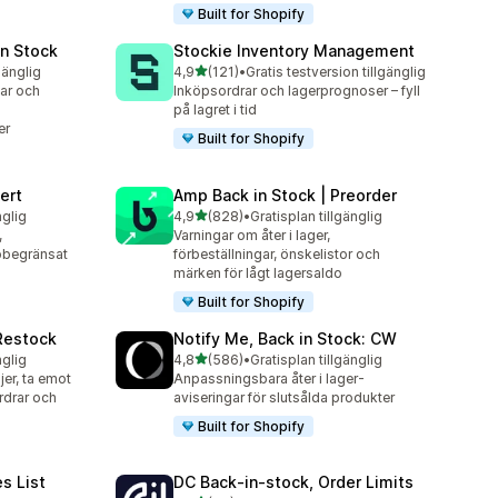
Built for Shopify
in Stock
Stockie Inventory Management
av 5 stjärnor
gänglig
4,9
(121)
•
Gratis testversion tillgänglig
121 recensioner totalt
gar och
Inköpsordrar och lagerprognoser – fyll
på lagret i tid
er
Built for Shopify
ert
Amp Back in Stock | Preorder
av 5 stjärnor
nglig
4,9
(828)
•
Gratisplan tillgänglig
828 recensioner totalt
,
Varningar om åter i lager,
obegränsat
förbeställningar, önskelistor och
märken för lågt lagersaldo
Built for Shopify
 Restock
Notify Me, Back in Stock: CW
av 5 stjärnor
nglig
4,8
(586)
•
Gratisplan tillgänglig
586 recensioner totalt
er, ta emot
Anpassningsbara åter i lager-
rdrar och
aviseringar för slutsålda produkter
Built for Shopify
es List
DC Back‑in‑stock, Order Limits