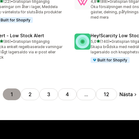
av 5 stjärnor
av 5 stjärnor
(22)
•
Gratisplan tillgänglig
4,8
(88)
•
Gratisplan tillgä
recensioner totalt
88 recensioner totalt
seringar om åter i lager, Meddela
Öka försäljningen med önsk
-väntelista för slutsålda produkter
gäster, delning, påfyllning
med mera
Built for Shopify
lert ‑ Low Stock Alert
Hey!Scarcity Low Sto
av 5 stjärnor
av 5 stjärnor
(86)
•
Gratisplan tillgänglig
5,0
(140)
•
Gratisplan tillg
recensioner totalt
140 recensioner totalt
cka enkelt regelbaserade varningar
Skapa brådska med nedräk
lågt lagersaldo via e-post eller
lagersaldo och knapphets
ck
Built for Shopify
Nästa
1
2
3
4
…
12