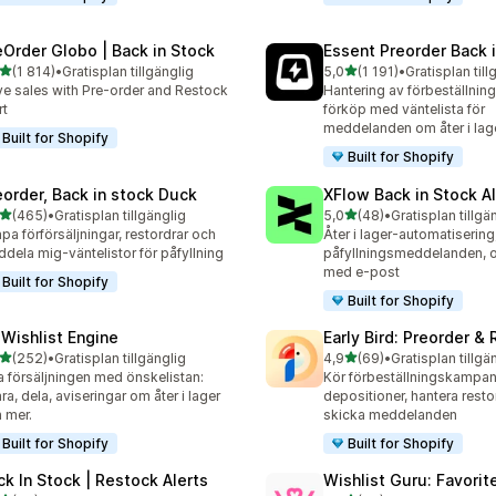
eOrder Globo | Back in Stock
Essent Preorder Back 
av 5 stjärnor
av 5 stjärnor
(1 814)
•
Gratisplan tillgänglig
5,0
(1 191)
•
Gratisplan till
4 recensioner totalt
1191 recensioner totalt
ve sales with Pre-order and Restock
Hantering av förbeställnin
rt
förköp med väntelista för
meddelanden om åter i lag
Built for Shopify
Built for Shopify
eorder, Back in stock Duck
XFlow Back in Stock Al
av 5 stjärnor
av 5 stjärnor
(465)
•
Gratisplan tillgänglig
5,0
(48)
•
Gratisplan tillgä
 recensioner totalt
48 recensioner totalt
pa förförsäljningar, restordrar och
Åter i lager-automatisering
dela mig-väntelistor för påfyllning
påfyllningsmeddelanden, 
med e-post
Built for Shopify
Built for Shopify
 Wishlist Engine
Early Bird: Preorder &
av 5 stjärnor
av 5 stjärnor
(252)
•
Gratisplan tillgänglig
4,9
(69)
•
Gratisplan tillgä
 recensioner totalt
69 recensioner totalt
 försäljningen med önskelistan:
Kör förbeställningskampanj
ra, dela, aviseringar om åter i lager
depositioner, hantera resto
 mer.
skicka meddelanden
Built for Shopify
Built for Shopify
ck In Stock | Restock Alerts
Wishlist Guru: Favorit