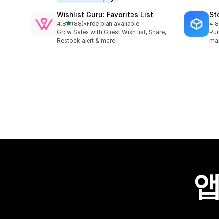
Wishlist Guru: Favorites List
St
별 5개 중
4.8
(88)
•
Free plan available
4.8
총 리뷰 88개
총 
Grow Sales with Guest Wish list, Share,
Pur
Restock alert & more
man
앱