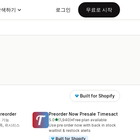
탐색하기
로그인
무료로 시작
Built for Shopify
Preorder
Preorder Now Presale Timesact
별 5개 중
용 가능
5.0
(1,940)
•
Free plan available
총 리뷰 1940개
부족, 위시리스
Use pre order now with back in stock
waitlist & restock alerts
Built for Shopify