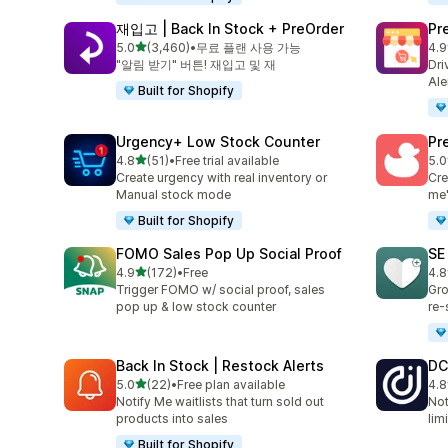
재입고 | Back In Stock + PreOrder
Pr
별 5개 중
5.0
(3,460)
•
무료 플랜 사용 가능
4.9
총 리뷰 3460개
총 
"알림 받기" 버튼! 재입고 및 재
Dri
Ale
Built for Shopify
Urgency+ Low Stock Counter
Pr
별 5개 중
4.8
(51)
•
Free trial available
5.0
총 리뷰 51개
총 
Create urgency with real inventory or
Cre
Manual stock mode
me'
Built for Shopify
FOMO Sales Pop Up Social Proof
SE
별 5개 중
4.9
(172)
•
Free
4.8
총 리뷰 172개
총 
Trigger FOMO w/ social proof, sales
Gro
pop up & low stock counter
re-
Back In Stock | Restock Alerts
DC
별 5개 중
5.0
(22)
•
Free plan available
4.8
총 리뷰 22개
총 
Notify Me waitlists that turn sold out
Not
products into sales
lim
Built for Shopify