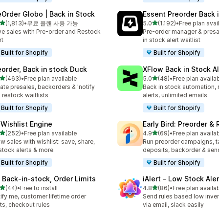
eOrder Globo | Back in Stock
Essent Preorder Back 
별 5개 중
별 5개 중
(1,813)
•
무료 플랜 사용 가능
5.0
(1,192)
•
Free plan avai
리뷰 1813개
총 리뷰 1192개
ve sales with Pre-order and Restock
Pre-order manager & presa
rt
in stock alert waitlist
Built for Shopify
Built for Shopify
eorder, Back in stock Duck
XFlow Back in Stock Al
별 5개 중
별 5개 중
(463)
•
Free plan available
5.0
(48)
•
Free plan availa
리뷰 463개
총 리뷰 48개
ate presales, backorders & 'notify
Back in stock automation, 
 restock waitlists
alerts, unlimited emails
Built for Shopify
Built for Shopify
 Wishlist Engine
Early Bird: Preorder &
별 5개 중
별 5개 중
(252)
•
Free plan available
4.9
(69)
•
Free plan availa
리뷰 252개
총 리뷰 69개
w sales with wishlist: save, share,
Run preorder campaigns, t
stock alerts & more.
deposits, backorder & send
Built for Shopify
Built for Shopify
 Back‑in‑stock, Order Limits
iAlert ‑ Low Stock Aler
별 5개 중
별 5개 중
(44)
•
Free to install
4.8
(86)
•
Free plan availa
리뷰 44개
총 리뷰 86개
ify me, customer lifetime order
Send rules based low inven
its, checkout rules
via email, slack easily