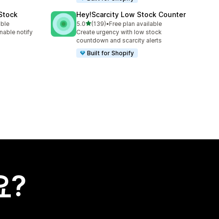
 Stock
Hey!Scarcity Low Stock Counter
별 5개 중
able
5.0
(139)
•
Free plan available
총 리뷰 139개
nable notify
Create urgency with low stock
countdown and scarcity alerts
Built for Shopify
요?