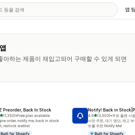
앱 
 앱
 좋아하는 제품이 재입고되어 구매할 수 있게 되면
Z Preorder, Back In Stock
Notify! Back in Stock|
별 5개 중
별 5개 중
(1,350)
•
Free plan available
4.9
(3,503)
•
무료 플랜 사
리뷰 1350개
총 리뷰 3503개
pre order, notify me, back in stock
사전 주문, 대기 명단, 재고 
rt, restock waitlist
트를 위한 Notify Me!
Built for Shopify
Built for Shopify