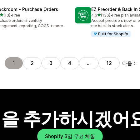
ockroom ‑ Purchase Orders
EZ Preorder & Back In
별 5개 중
별 5개 중
(13)
•
Free
4.6
(136)
•
Free plan avail
리뷰 13개
총 리뷰 136개
chase orders, inventory
Accept preorders now or e
agement, reporting, COGS + more
me back in stock alerts
Built for Shopify
다음
1
2
3
4
…
12
을 추가하시겠어
Shopify 3일 무료 체험