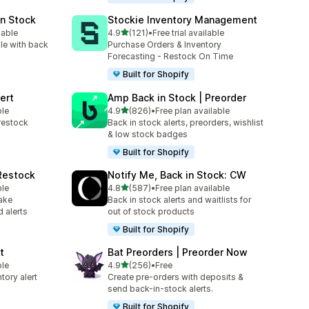
in Stock
Stockie Inventory Management
별 5개 중
lable
4.9
(121)
•
Free trial available
총 리뷰 121개
le with back
Purchase Orders & Inventory
Forecasting - Restock On Time
Built for Shopify
ert
Amp Back in Stock | Preorder
별 5개 중
ble
4.9
(826)
•
Free plan available
총 리뷰 826개
restock
Back in stock alerts, preorders, wishlist
& low stock badges
Built for Shopify
 Restock
Notify Me, Back in Stock: CW
별 5개 중
ble
4.8
(587)
•
Free plan available
총 리뷰 587개
ake
Back in stock alerts and waitlists for
 alerts
out of stock products
Built for Shopify
t
Bat Preorders | Preorder Now
별 5개 중
ble
4.9
(256)
•
Free
총 리뷰 256개
tory alert
Create pre-orders with deposits &
send back-in-stock alerts.
Built for Shopify