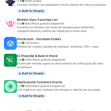
de 5 estrelas
4,9
(256)
•
Grátis
256 avaliações ao todo
Crie pré-vendas com depósitos e envie alertas de volta ao estoque.
Built for Shopify
Wishlist Guru: Favorites List
de 5 estrelas
4,8
(88)
•
Plano gratuito disponível
88 avaliações ao todo
Aumente as vendas com listas de desejos para visitantes,
compartilhamento, alertas de reposição e muito mais
Stockroom ‑ Purchase Orders
de 5 estrelas
4,8
(13)
•
Grátis
13 avaliações ao todo
Pedidos de compra, gestão de estoque, relatórios, CPV + mais
EZ Preorder & Back In Stock
de 5 estrelas
4,6
(136)
•
Plano gratuito disponível
136 avaliações ao todo
Aceite pré-vendas agora ou ative alertas de notificação de volta
ao estoque
Built for Shopify
Hey!Scarsità Contatore Scorte
de 5 estrelas
5,0
(139)
•
Plano gratuito disponível
139 avaliações ao todo
Crie urgência com contador de estoque e alertas de escassez
Built for Shopify