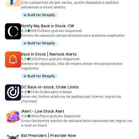
Crie campanhas de pré-venda, aceite depósitos e pedidos
pendentes e envie alertas
Built for Shopify
Notify Me, Back in Stock: CW
de 5 estrelas
4,8
(587)
•
Plano gratuito disponível
587 avaliações ao todo
Alertas de reposição personalizáveis para produtos esgotados
Built for Shopify
Back In Stock | Restock Alerts
de 5 estrelas
5,0
(22)
•
Plano gratuito disponível
22 avaliações ao todo
Alertas de reposição, lista de espera Avise-me para produtos
esgotados
Built for Shopify
DC Back‑in‑stock, Order Limits
de 5 estrelas
4,8
(44)
•
Grátis para instalar
44 avaliações ao todo
Avise-me, limites vitalícios de pedidos por cliente, regras de
checkout
iAlert ‑ Low Stock Alert
de 5 estrelas
4,8
(86)
•
Plano gratuito disponível
86 avaliações ao todo
Envie facilmente alertas de estoque baixo baseados em regras via
e-mail ou Slack
Bat Preorders | Preorder Now