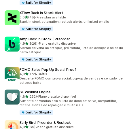
Built for Shopify
XFlow Back in Stock Alert
de 5 estrelas
5,0
(48)
•
Free plan available
48 avaliações ao todo
Back in stock automation, restock alerts, unlimited emails
Built for Shopify
Amp Back in Stock | Preorder
de 5 estrelas
4,9
(826)
•
Plano gratuito disponível
826 avaliações ao todo
Alertas de volta ao estoque, pré-venda, lista de desejos e selos de
baixo estoque
Built for Shopify
FOMO Sales Pop Up Social Proof
de 5 estrelas
4,9
(172)
•
Grátis
172 avaliações ao todo
Desperte FOMO com prova social, pop-up de vendas e contador de
estoque baixo
SE Wishlist Engine
de 5 estrelas
4,8
(252)
•
Plano gratuito disponível
252 avaliações ao todo
Aumente as vendas com a lista de desejos: salve, compartilhe,
receba alertas de reposição e muito mais.
Built for Shopify
Early Bird: Preorder & Restock
de 5 estrelas
4,9
(69)
•
Plano gratuito disponível
69 avaliações ao todo