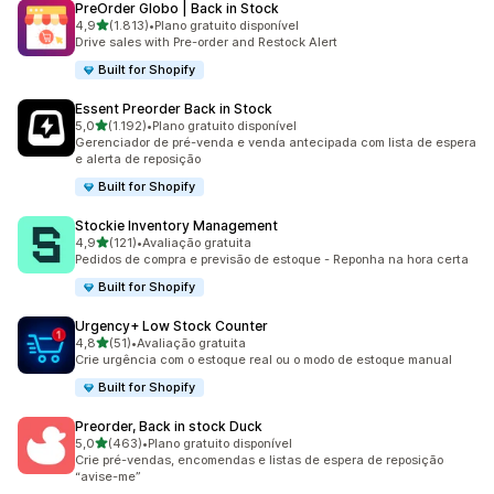
PreOrder Globo | Back in Stock
de 5 estrelas
4,9
(1.813)
•
Plano gratuito disponível
1813 avaliações ao todo
Drive sales with Pre-order and Restock Alert
Built for Shopify
Essent Preorder Back in Stock
de 5 estrelas
5,0
(1.192)
•
Plano gratuito disponível
1192 avaliações ao todo
Gerenciador de pré-venda e venda antecipada com lista de espera
e alerta de reposição
Built for Shopify
Stockie Inventory Management
de 5 estrelas
4,9
(121)
•
Avaliação gratuita
121 avaliações ao todo
Pedidos de compra e previsão de estoque - Reponha na hora certa
Built for Shopify
Urgency+ Low Stock Counter
de 5 estrelas
4,8
(51)
•
Avaliação gratuita
51 avaliações ao todo
Crie urgência com o estoque real ou o modo de estoque manual
Built for Shopify
Preorder, Back in stock Duck
de 5 estrelas
5,0
(463)
•
Plano gratuito disponível
463 avaliações ao todo
Crie pré-vendas, encomendas e listas de espera de reposição
“avise-me”