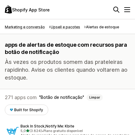
Shopify App Store
Marketing e conversão
Upsell e pacotes
Alertas de estoque
apps de alertas de estoque com recursos para
botão de notificação
Às vezes os produtos somem das prateleiras
rapidinho. Avise os clientes quando voltarem ao
estoque.
271 apps com
Botão de notificação
Limpar
Built for Shopify
Back In Stock,Notify Me: Kbite
de 5 estrelas
5,0
(3.824)
•
Plano gratuito disponível
3824 avaliações ao todo