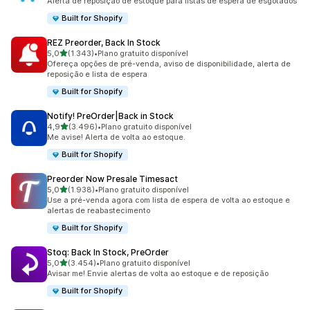
Alerta de reposição de estoque para listas de espera de esgotados
Built for Shopify
REZ Preorder, Back In Stock
de 5 estrelas
5,0
(1.343)
•
Plano gratuito disponível
1343 avaliações ao todo
Ofereça opções de pré-venda, aviso de disponibilidade, alerta de
reposição e lista de espera
Built for Shopify
Notify! PreOrder|Back in Stock
de 5 estrelas
4,9
(3.496)
•
Plano gratuito disponível
3496 avaliações ao todo
Me avise! Alerta de volta ao estoque.
Built for Shopify
Preorder Now Presale Timesact
de 5 estrelas
5,0
(1.938)
•
Plano gratuito disponível
1938 avaliações ao todo
Use a pré-venda agora com lista de espera de volta ao estoque e
alertas de reabastecimento
Built for Shopify
Stoq: Back In Stock, PreOrder
de 5 estrelas
5,0
(3.454)
•
Plano gratuito disponível
3454 avaliações ao todo
Avisar me! Envie alertas de volta ao estoque e de reposição
Built for Shopify