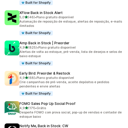
Built for Shopify
XFlow Back in Stock Alert
de 5 estrelas
5,0
(46)
•
Plano gratuito disponível
46 avaliações ao todo
Automação de reposição de estoque, alertas de reposição, e-mails
ilimitados
Built for Shopify
Amp Back in Stock | Preorder
de 5 estrelas
4,9
(825)
•
Plano gratuito disponível
825 avaliações ao todo
Alertas de volta ao estoque, pré-venda, lista de desejos e selos de
baixo estoque
Built for Shopify
Early Bird: Preorder & Restock
de 5 estrelas
4,9
(68)
•
Plano gratuito disponível
68 avaliações ao todo
Crie campanhas de pré-venda, aceite depósitos e pedidos
pendentes e envie alertas
Built for Shopify
FOMO Sales Pop Up Social Proof
de 5 estrelas
4,9
(171)
•
Grátis
171 avaliações ao todo
Desperte FOMO com prova social, pop-up de vendas e contador de
estoque baixo
Notify Me, Back in Stock: CW