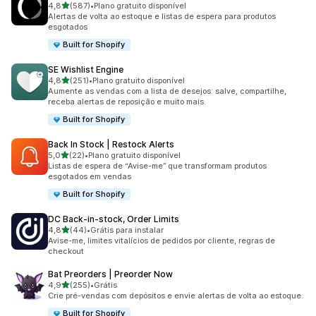
de 5 estrelas
4,8
(587)
•
Plano gratuito disponível
587 avaliações ao todo
Alertas de volta ao estoque e listas de espera para produtos
esgotados
Built for Shopify
SE Wishlist Engine
de 5 estrelas
4,8
(251)
•
Plano gratuito disponível
251 avaliações ao todo
Aumente as vendas com a lista de desejos: salve, compartilhe,
receba alertas de reposição e muito mais.
Built for Shopify
Back In Stock | Restock Alerts
de 5 estrelas
5,0
(22)
•
Plano gratuito disponível
22 avaliações ao todo
Listas de espera de “Avise-me” que transformam produtos
esgotados em vendas
Built for Shopify
DC Back‑in‑stock, Order Limits
de 5 estrelas
4,8
(44)
•
Grátis para instalar
44 avaliações ao todo
Avise-me, limites vitalícios de pedidos por cliente, regras de
checkout
Bat Preorders | Preorder Now
de 5 estrelas
4,9
(255)
•
Grátis
255 avaliações ao todo
Crie pré-vendas com depósitos e envie alertas de volta ao estoque.
Built for Shopify