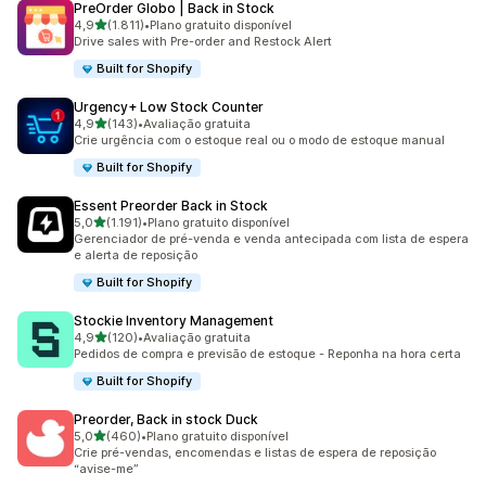
PreOrder Globo | Back in Stock
de 5 estrelas
4,9
(1.811)
•
Plano gratuito disponível
1811 avaliações ao todo
Drive sales with Pre-order and Restock Alert
Built for Shopify
Urgency+ Low Stock Counter
de 5 estrelas
4,9
(143)
•
Avaliação gratuita
143 avaliações ao todo
Crie urgência com o estoque real ou o modo de estoque manual
Built for Shopify
Essent Preorder Back in Stock
de 5 estrelas
5,0
(1.191)
•
Plano gratuito disponível
1191 avaliações ao todo
Gerenciador de pré-venda e venda antecipada com lista de espera
e alerta de reposição
Built for Shopify
Stockie Inventory Management
de 5 estrelas
4,9
(120)
•
Avaliação gratuita
120 avaliações ao todo
Pedidos de compra e previsão de estoque - Reponha na hora certa
Built for Shopify
Preorder, Back in stock Duck
de 5 estrelas
5,0
(460)
•
Plano gratuito disponível
460 avaliações ao todo
Crie pré-vendas, encomendas e listas de espera de reposição
“avise-me”