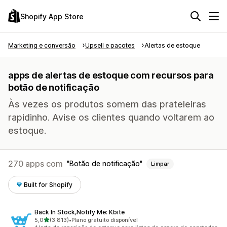
Shopify App Store
Marketing e conversão
Upsell e pacotes
Alertas de estoque
apps de alertas de estoque com recursos para
botão de notificação
Às vezes os produtos somem das prateleiras
rapidinho. Avise os clientes quando voltarem ao
estoque.
270 apps com
Botão de notificação
Limpar
Built for Shopify
Back In Stock,Notify Me: Kbite
de 5 estrelas
5,0
(3.813)
•
Plano gratuito disponível
3813 avaliações ao todo