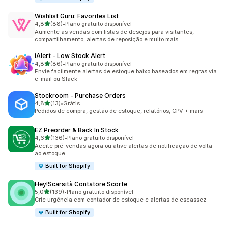
Wishlist Guru: Favorites List
de 5 estrelas
4,8
(88)
•
Plano gratuito disponível
88 avaliações ao todo
Aumente as vendas com listas de desejos para visitantes,
compartilhamento, alertas de reposição e muito mais
iAlert ‑ Low Stock Alert
de 5 estrelas
4,8
(86)
•
Plano gratuito disponível
86 avaliações ao todo
Envie facilmente alertas de estoque baixo baseados em regras via
e-mail ou Slack
Stockroom ‑ Purchase Orders
de 5 estrelas
4,8
(13)
•
Grátis
13 avaliações ao todo
Pedidos de compra, gestão de estoque, relatórios, CPV + mais
EZ Preorder & Back In Stock
de 5 estrelas
4,6
(136)
•
Plano gratuito disponível
136 avaliações ao todo
Aceite pré-vendas agora ou ative alertas de notificação de volta
ao estoque
Built for Shopify
Hey!Scarsità Contatore Scorte
de 5 estrelas
5,0
(139)
•
Plano gratuito disponível
139 avaliações ao todo
Crie urgência com contador de estoque e alertas de escassez
Built for Shopify